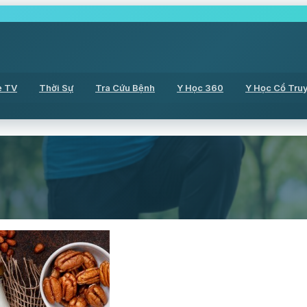
ẻ TV
Thời Sự
Tra Cứu Bệnh
Y Học 360
Y Học Cổ Tru