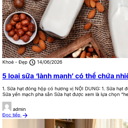
schedule
Khoẻ - Đẹp
14/06/2026
5 loại sữa ‘lành mạnh’ có thể chứa n
1. Sữa hạt đóng hộp có hương vị NỘI DUNG: 1. Sữa hạt đ
Sữa yến mạch pha sẵn Sữa hạt được xem là lựa chọn “he
admin
arrow_forward
Đọc tiếp