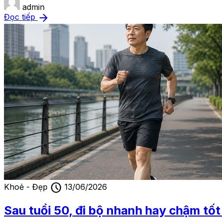
admin
arrow_forward
Đọc tiếp
schedule
Khoẻ - Đẹp
13/06/2026
Sau tuổi 50, đi bộ nhanh hay chậm tố