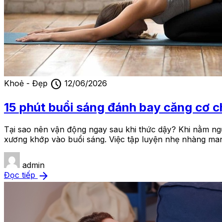
schedule
Khoẻ - Đẹp
12/06/2026
15 phút buổi sáng đánh bay căng cơ c
Tại sao nên vận động ngay sau khi thức dậy? Khi nằm ngủ
xương khớp vào buổi sáng. Việc tập luyện nhẹ nhàng mang 
admin
arrow_forward
Đọc tiếp