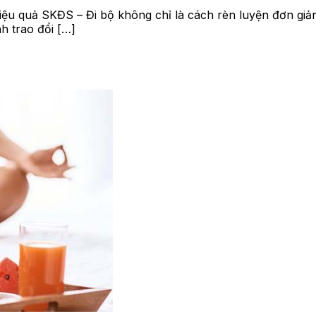
iệu quả SKĐS – Đi bộ không chỉ là cách rèn luyện đơn giản
nh trao đổi […]