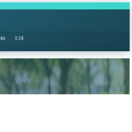
yền
Y Tế