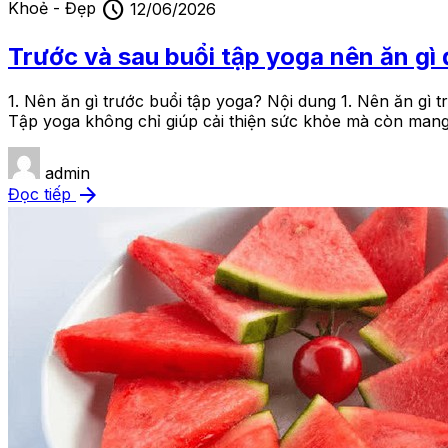
schedule
Khoẻ - Đẹp
12/06/2026
Trước và sau buổi tập yoga nên ăn gì 
1. Nên ăn gì trước buổi tập yoga? Nội dung 1. Nên ăn gì t
Tập yoga không chỉ giúp cải thiện sức khỏe mà còn mang 
admin
arrow_forward
Đọc tiếp