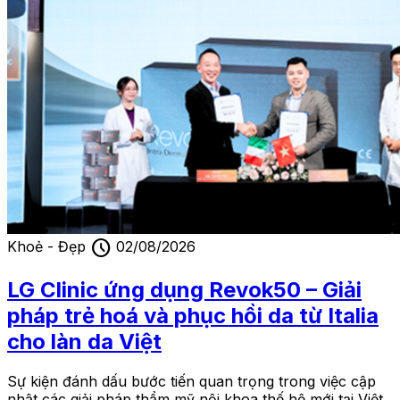
schedule
Khoẻ - Đẹp
02/08/2026
LG Clinic ứng dụng Revok50 – Giải
pháp trẻ hoá và phục hồi da từ Italia
cho làn da Việt
Sự kiện đánh dấu bước tiến quan trọng trong việc cập
nhật các giải pháp thẩm mỹ nội khoa thế hệ mới tại Việt