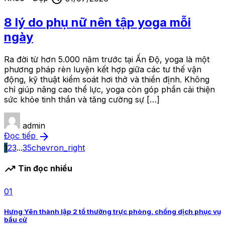
8 lý do phụ nữ nên tập yoga mỗi
ngày
Ra đời từ hơn 5.000 năm trước tại Ấn Độ, yoga là một
phương pháp rèn luyện kết hợp giữa các tư thế vận
động, kỹ thuật kiểm soát hơi thở và thiền định. Không
chỉ giúp nâng cao thể lực, yoga còn góp phần cải thiện
sức khỏe tinh thần và tăng cường sự […]
admin
arrow_forward
Đọc tiếp
1
2
3
...
35
chevron_right
trending_up
Tin đọc nhiều
01
Hưng Yên thành lập 2 tổ thường trực phòng, chống dịch phục vụ
bầu cử