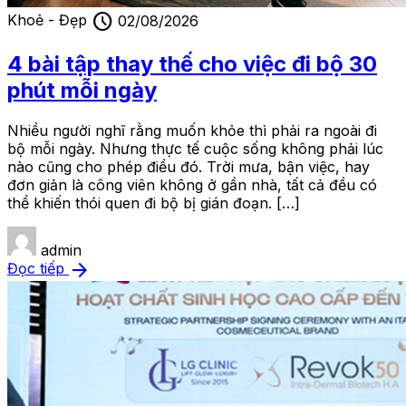
schedule
Khoẻ - Đẹp
02/08/2026
4 bài tập thay thế cho việc đi bộ 30
phút mỗi ngày
Nhiều người nghĩ rằng muốn khỏe thì phải ra ngoài đi
bộ mỗi ngày. Nhưng thực tế cuộc sống không phải lúc
nào cũng cho phép điều đó. Trời mưa, bận việc, hay
đơn giản là công viên không ở gần nhà, tất cả đều có
thể khiến thói quen đi bộ bị gián đoạn. […]
admin
arrow_forward
Đọc tiếp