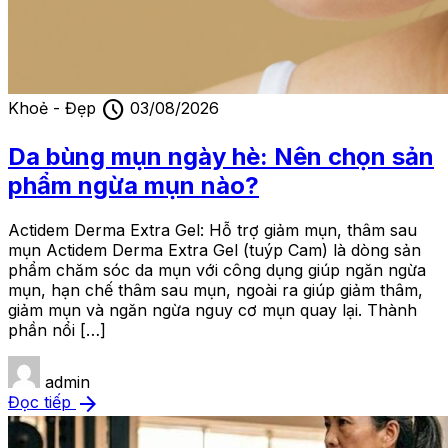
schedule
Khoẻ - Đẹp
03/08/2026
Da bùng mụn ngày hè: Nên chọn sản
phẩm ngừa mụn nào?
Actidem Derma Extra Gel: Hỗ trợ giảm mụn, thâm sau
mụn Actidem Derma Extra Gel (tuýp Cam) là dòng sản
phẩm chăm sóc da mụn với công dụng giúp ngăn ngừa
mụn, hạn chế thâm sau mụn, ngoài ra giúp giảm thâm,
giảm mụn và ngăn ngừa nguy cơ mụn quay lại. Thành
phần nổi […]
admin
arrow_forward
Đọc tiếp