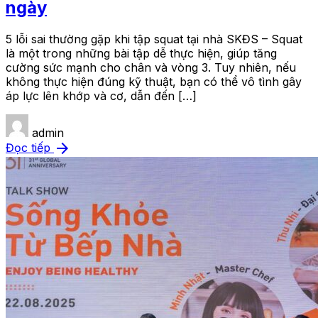
ngày
5 lỗi sai thường gặp khi tập squat tại nhà SKĐS – Squat
là một trong những bài tập dễ thực hiện, giúp tăng
cường sức mạnh cho chân và vòng 3. Tuy nhiên, nếu
không thực hiện đúng kỹ thuật, bạn có thể vô tình gây
áp lực lên khớp và cơ, dẫn đến […]
admin
arrow_forward
Đọc tiếp