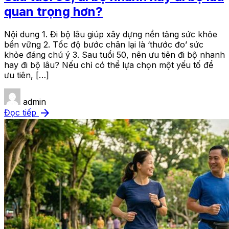
quan trọng hơn?
Nội dung 1. Đi bộ lâu giúp xây dựng nền tảng sức khỏe
bền vững 2. Tốc độ bước chân lại là ‘thước đo’ sức
khỏe đáng chú ý 3. Sau tuổi 50, nên ưu tiên đi bộ nhanh
hay đi bộ lâu? Nếu chỉ có thể lựa chọn một yếu tố để
ưu tiên, […]
admin
arrow_forward
Đọc tiếp