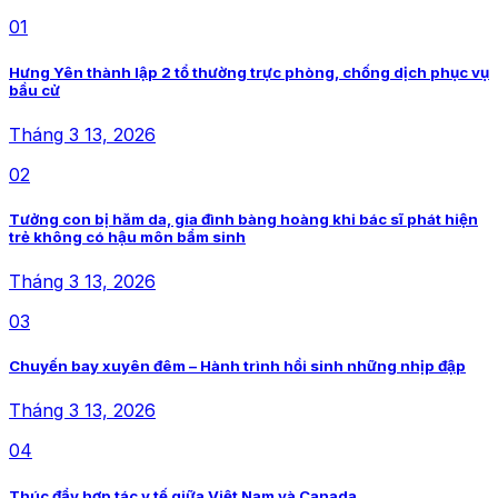
01
Hưng Yên thành lập 2 tổ thường trực phòng, chống dịch phục vụ
bầu cử
Tháng 3 13, 2026
02
Tưởng con bị hăm da, gia đình bàng hoàng khi bác sĩ phát hiện
trẻ không có hậu môn bẩm sinh
Tháng 3 13, 2026
03
Chuyến bay xuyên đêm – Hành trình hồi sinh những nhịp đập
Tháng 3 13, 2026
04
Thúc đẩy hợp tác y tế giữa Việt Nam và Canada