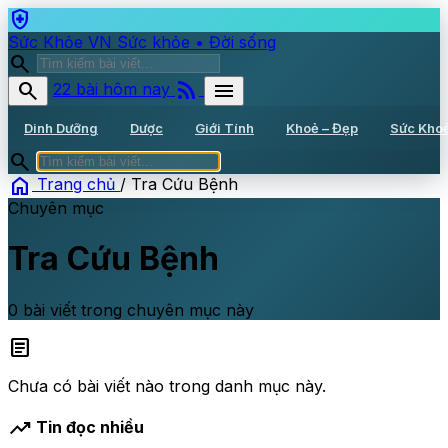
health_and_safety
Sức Khỏe VN
Sức khỏe • Đời sống
search
rss_feed
search
menu
22 bài hôm nay
Dinh Dưỡng
Dược
Giới Tính
Khoẻ – Đẹp
Sức Kho
search
home
Trang chủ
/
Tra Cứu Bệnh
Chuyên mục
Tra Cứu Bệnh
0 bài viết trong chuyên mục này
article
Chưa có bài viết nào trong danh mục này.
trending_up
Tin đọc nhiều