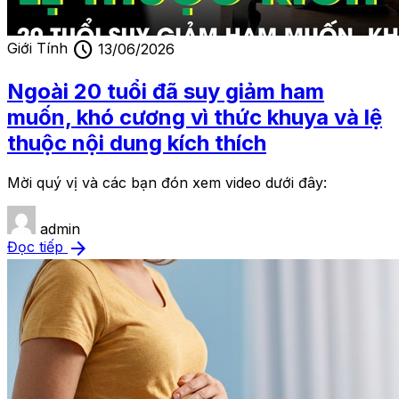
schedule
Giới Tính
13/06/2026
Ngoài 20 tuổi đã suy giảm ham
muốn, khó cương vì thức khuya và lệ
thuộc nội dung kích thích
Mời quý vị và các bạn đón xem video dưới đây:
admin
arrow_forward
Đọc tiếp