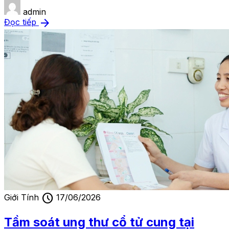
admin
arrow_forward
Đọc tiếp
schedule
Giới Tính
17/06/2026
Tầm soát ung thư cổ tử cung tại