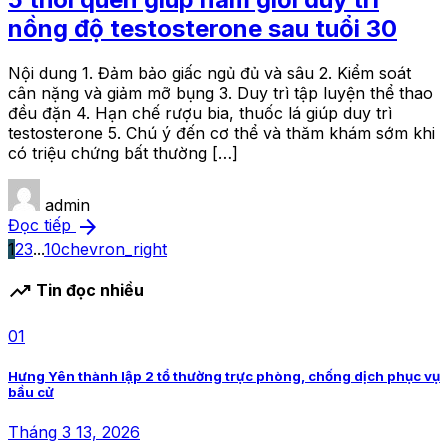
nồng độ testosterone sau tuổi 30
Nội dung 1. Đảm bảo giấc ngủ đủ và sâu 2. Kiểm soát
cân nặng và giảm mỡ bụng 3. Duy trì tập luyện thể thao
đều đặn 4. Hạn chế rượu bia, thuốc lá giúp duy trì
testosterone 5. Chú ý đến cơ thể và thăm khám sớm khi
có triệu chứng bất thường […]
admin
arrow_forward
Đọc tiếp
1
2
3
...
10
chevron_right
trending_up
Tin đọc nhiều
01
Hưng Yên thành lập 2 tổ thường trực phòng, chống dịch phục vụ
bầu cử
Tháng 3 13, 2026