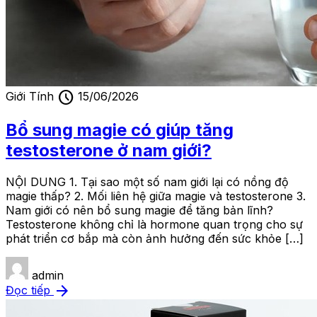
schedule
Giới Tính
15/06/2026
Bổ sung magie có giúp tăng
testosterone ở nam giới?
NỘI DUNG 1. Tại sao một số nam giới lại có nồng độ
magie thấp? 2. Mối liên hệ giữa magie và testosterone 3.
Nam giới có nên bổ sung magie để tăng bản lĩnh?
Testosterone không chỉ là hormone quan trọng cho sự
phát triển cơ bắp mà còn ảnh hưởng đến sức khỏe […]
admin
arrow_forward
Đọc tiếp