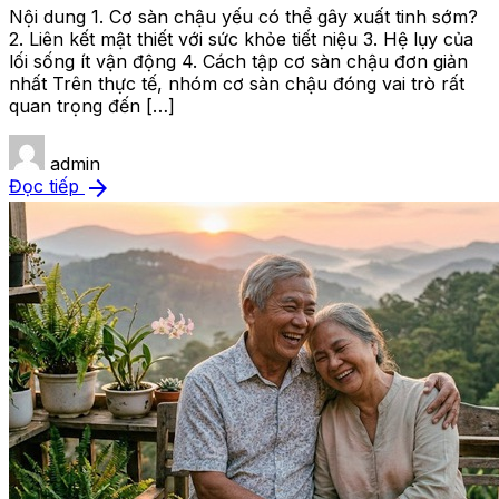
Nội dung 1. Cơ sàn chậu yếu có thể gây xuất tinh sớm?
2. Liên kết mật thiết với sức khỏe tiết niệu 3. Hệ lụy của
lối sống ít vận động 4. Cách tập cơ sàn chậu đơn giản
nhất Trên thực tế, nhóm cơ sàn chậu đóng vai trò rất
quan trọng đến […]
admin
arrow_forward
Đọc tiếp