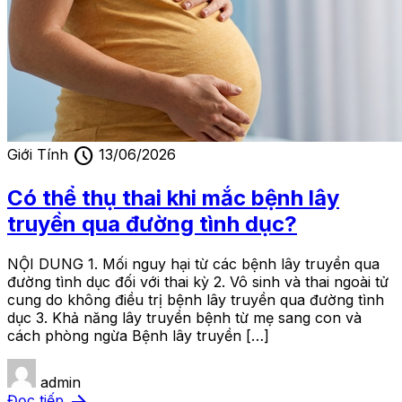
schedule
Giới Tính
13/06/2026
Có thể thụ thai khi mắc bệnh lây
truyền qua đường tình dục?
NỘI DUNG 1. Mối nguy hại từ các bệnh lây truyền qua
đường tình dục đối với thai kỳ 2. Vô sinh và thai ngoài tử
cung do không điều trị bệnh lây truyền qua đường tình
dục 3. Khả năng lây truyền bệnh từ mẹ sang con và
cách phòng ngừa Bệnh lây truyền […]
admin
arrow_forward
Đọc tiếp