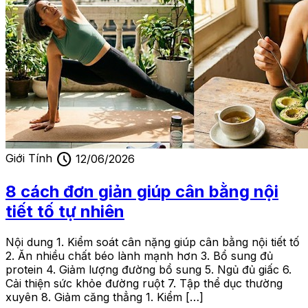
schedule
Giới Tính
12/06/2026
8 cách đơn giản giúp cân bằng nội
tiết tố tự nhiên
Nội dung 1. Kiểm soát cân nặng giúp cân bằng nội tiết tố
2. Ăn nhiều chất béo lành mạnh hơn 3. Bổ sung đủ
protein 4. Giảm lượng đường bổ sung 5. Ngủ đủ giấc 6.
Cải thiện sức khỏe đường ruột 7. Tập thể dục thường
xuyên 8. Giảm căng thẳng 1. Kiểm […]