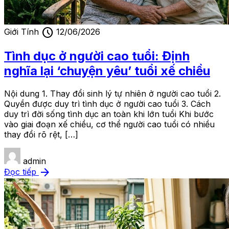
schedule
Giới Tính
12/06/2026
Tình dục ở người cao tuổi: Định
nghĩa lại ‘chuyện yêu’ tuổi xế chiều
Nội dung 1. Thay đổi sinh lý tự nhiên ở người cao tuổi 2.
Quyền được duy trì tình dục ở người cao tuổi 3. Cách
duy trì đời sống tình dục an toàn khi lớn tuổi Khi bước
vào giai đoạn xế chiều, cơ thể người cao tuổi có nhiều
thay đổi rõ rệt, […]
admin
arrow_forward
Đọc tiếp