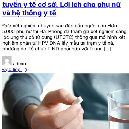
tuyến y tế cơ sở: Lợi ích cho phụ nữ
và hệ thống y tế
Đưa xét nghiệm chuyên sâu đến gần người dân Hơn
5.000 phụ nữ tại Hải Phòng đã tham gia xét nghiệm sàng
lọc ung thư cổ tử cung (UTCTC) thông qua mô hình xét
nghiệm phân tử HPV DNA lấy mẫu tại trạm y tế xã,
phường do Tổ chức FIND phối hợp với Trung […]
admin
arrow_forward
Đọc tiếp