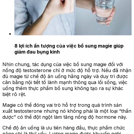
8 lợi ích ấn tượng của việc bổ sung magie giúp
giảm đau bụng kinh
Nhìn chung, tác dụng của việc bổ sung magie đối với
nồng độ testosterone chỉ ở mức độ hỗ trợ. Nếu đã nhận
đủ magie từ chế độ ăn uống hằng ngày và duy trì được
cân bằng nội tiết tố lành mạnh thông qua lối sống, việc
uống thêm thực phẩm bổ sung không tạo ra sự khác
biệt rõ rệt.
Magie có thể đóng vai trò hỗ trợ trong quá trình sản
xuất testosterone nhưng nó không phải là một loại “thần
dược” có thể đột ngột làm tăng nồng độ hormone này.
Chế độ ăn uống là ưu tiên hàng đầu, thực phẩm chức
năng chỉ là thứ yếu. Lượng magie được khuyến nghị