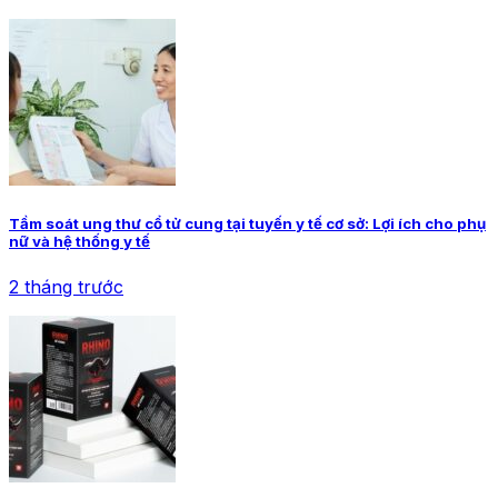
Tầm soát ung thư cổ tử cung tại tuyến y tế cơ sở: Lợi ích cho phụ
nữ và hệ thống y tế
2 tháng trước