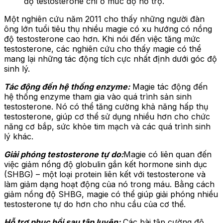
độ testosterone chỉ ở mức độ hỗ trợ.
Một nghiên cứu năm 2011 cho thấy những người đàn
ông lớn tuổi tiêu thụ nhiều magie có xu hướng có nồng
độ testosterone cao hơn. Khi nói đến việc tăng mức
testosterone, các nghiên cứu cho thấy magie có thể
mang lại những tác động tích cực nhất định dưới góc độ
sinh lý.
Tác động đến hệ thống enzyme:
Magie tác động đến
hệ thống enzyme tham gia vào quá trình sản sinh
testosterone. Nó có thể tăng cường khả năng hấp thụ
testosterone, giúp cơ thể sử dụng nhiều hơn cho chức
năng cơ bắp, sức khỏe tim mạch và các quá trình sinh
lý khác.
Giải phóng testosterone tự do:
Magie có liên quan đến
việc giảm nồng độ globulin gắn kết hormone sinh dục
(SHBG) – một loại protein liên kết với testosterone và
làm giảm dạng hoạt động của nó trong máu. Bằng cách
giảm nồng độ SHBG, magie có thể giúp giải phóng nhiều
testosterone tự do hơn cho nhu cầu của cơ thể.
Hỗ trợ phục hồi sau tập luyện:
Các bài tập cường độ