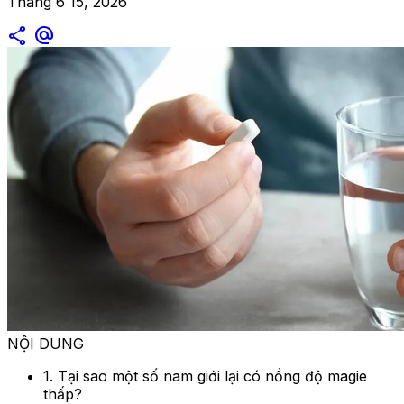
Tháng 6 15, 2026
share
alternate_email
NỘI DUNG
1. Tại sao một số nam giới lại có nồng độ magie
thấp?