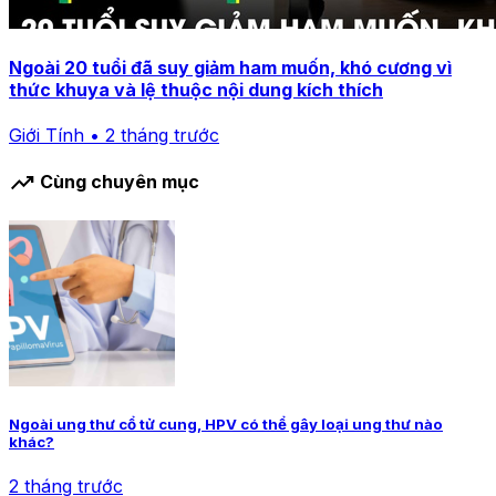
Ngoài 20 tuổi đã suy giảm ham muốn, khó cương vì
thức khuya và lệ thuộc nội dung kích thích
Giới Tính • 2 tháng trước
trending_up
Cùng chuyên mục
Ngoài ung thư cổ tử cung, HPV có thể gây loại ung thư nào
khác?
2 tháng trước