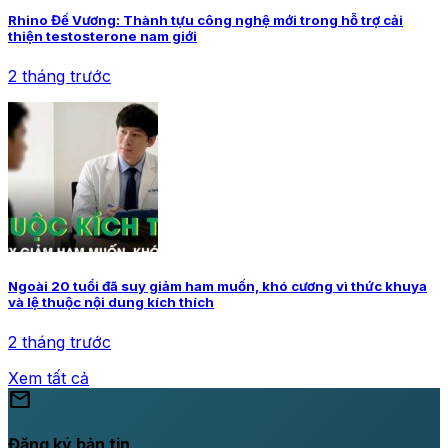
Rhino Đế Vương: Thành tựu công nghệ mới trong hỗ trợ cải
thiện testosterone nam giới
2 tháng trước
Ngoài 20 tuổi đã suy giảm ham muốn, khó cương vì thức khuya
và lệ thuộc nội dung kích thích
2 tháng trước
Xem tất cả
mail
Đăng ký bản tin