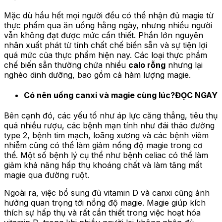
Mặc dù hầu hết mọi người đều có thể nhận đủ magie từ
thực phẩm qua ăn uống hằng ngày, nhưng nhiều người
vẫn không đạt được mức cần thiết. Phần lớn nguyên
nhân xuất phát từ tính chất chế biến sẵn và sự tiện lợi
quá mức của thực phẩm hiện nay. Các loại thực phẩm
chế biến sẵn thường chứa nhiều
calo rỗng
nhưng lại
nghèo dinh dưỡng, bao gồm cả hàm lượng magie.
Có nên uống canxi và magie cùng lúc?ĐỌC NGAY
Bên cạnh đó, các yếu tố như áp lực căng thẳng, tiêu thụ
quá nhiều rượu, các bệnh mạn tính như đái tháo đường
type 2, bệnh tim mạch, loãng xương và các bệnh viêm
nhiễm cũng có thể làm giảm nồng độ magie trong cơ
thể. Một số bệnh lý cụ thể như bệnh celiac có thể làm
giảm khả năng hấp thụ khoáng chất và làm tăng mất
magie qua đường ruột.
Ngoài ra, việc bổ sung đủ vitamin D và canxi cũng ảnh
hưởng quan trọng tới nồng độ magie. Magie giúp kích
thích sự hấp thụ và rất cần thiết trong việc hoạt hóa