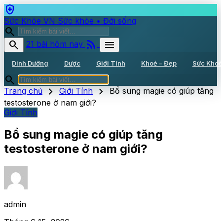
health_and_safety
Sức Khỏe VN
Sức khỏe • Đời sống
search
rss_feed
search
menu
21 bài hôm nay
Dinh Dưỡng
Dược
Giới Tính
Khoẻ – Đẹp
Sức Kho
search
chevron_right
chevron_right
Trang chủ
Giới Tính
Bổ sung magie có giúp tăng
testosterone ở nam giới?
Giới Tính
Bổ sung magie có giúp tăng
testosterone ở nam giới?
admin