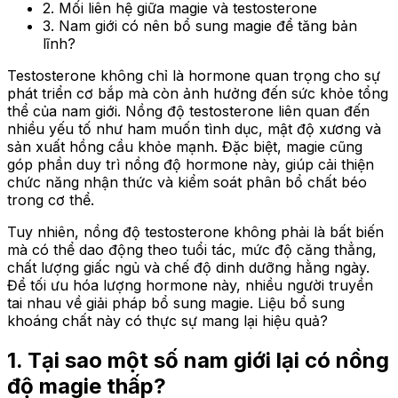
2. Mối liên hệ giữa magie và testosterone
3. Nam giới có nên bổ sung magie để tăng bản
lĩnh?
Testosterone không chỉ là hormone quan trọng cho sự
phát triển cơ bắp mà còn ảnh hưởng đến sức khỏe tổng
thể của nam giới. Nồng độ testosterone liên quan đến
nhiều yếu tố như ham muốn tình dục, mật độ xương và
sản xuất hồng cầu khỏe mạnh. Đặc biệt, magie cũng
góp phần duy trì nồng độ hormone này, giúp cải thiện
chức năng nhận thức và kiểm soát phân bổ chất béo
trong cơ thể.
Tuy nhiên, nồng độ testosterone không phải là bất biến
mà có thể dao động theo tuổi tác, mức độ căng thẳng,
chất lượng giấc ngủ và chế độ dinh dưỡng hằng ngày.
Để tối ưu hóa lượng hormone này, nhiều người truyền
tai nhau về giải pháp bổ sung magie. Liệu bổ sung
khoáng chất này có thực sự mang lại hiệu quả?
1. Tại sao một số nam giới lại có nồng
độ magie thấp?