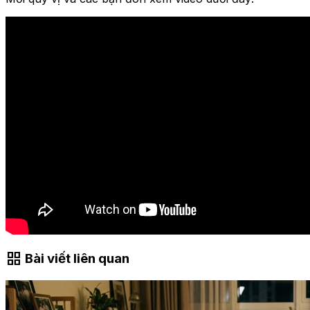
grid_view
Bài viết liên quan