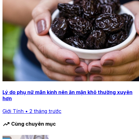
Lý do phụ nữ mãn kinh nên ăn mận khô thường xuyên
hơn
Giới Tính • 2 tháng trước
trending_up
Cùng chuyên mục