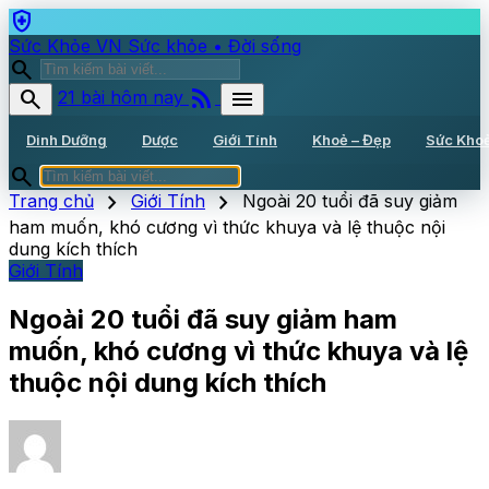
health_and_safety
Sức Khỏe VN
Sức khỏe • Đời sống
search
rss_feed
search
menu
21 bài hôm nay
Dinh Dưỡng
Dược
Giới Tính
Khoẻ – Đẹp
Sức Kho
search
chevron_right
chevron_right
Trang chủ
Giới Tính
Ngoài 20 tuổi đã suy giảm
ham muốn, khó cương vì thức khuya và lệ thuộc nội
dung kích thích
Giới Tính
Ngoài 20 tuổi đã suy giảm ham
muốn, khó cương vì thức khuya và lệ
thuộc nội dung kích thích