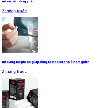
nữ và hệ thống y tế
2 tháng trước
Bổ sung magie có giúp tăng testosterone ở nam giới?
2 tháng trước