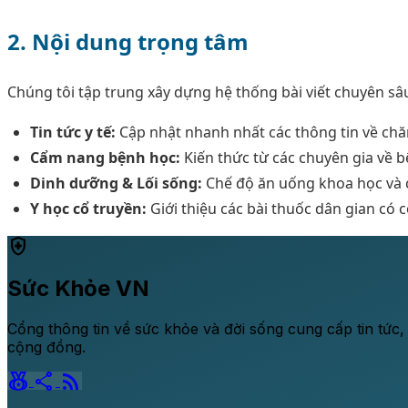
2. Nội dung trọng tâm
Chúng tôi tập trung xây dựng hệ thống bài viết chuyên sâu
Tin tức y tế:
Cập nhật nhanh nhất các thông tin về chă
Cẩm nang bệnh học:
Kiến thức từ các chuyên gia về 
Dinh dưỡng & Lối sống:
Chế độ ăn uống khoa học và cá
Y học cổ truyền:
Giới thiệu các bài thuốc dân gian có 
health_and_safety
Sức Khỏe VN
Cổng thông tin về sức khỏe và đời sống cung cấp tin tức,
cộng đồng.
social_leaderboard
share
rss_feed