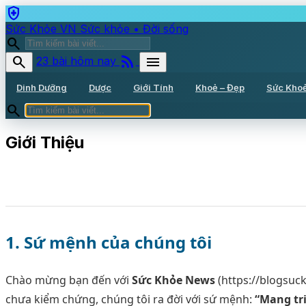
health_and_safety
Sức Khỏe VN
Sức khỏe • Đời sống
search
rss_feed
search
menu
23 bài hôm nay
Dinh Dưỡng
Dược
Giới Tính
Khoẻ – Đẹp
Sức Kho
search
Giới Thiệu
1. Sứ mệnh của chúng tôi
Chào mừng bạn đến với
Sức Khỏe News
(https://blogsuc
chưa kiểm chứng, chúng tôi ra đời với sứ mệnh:
“Mang tri