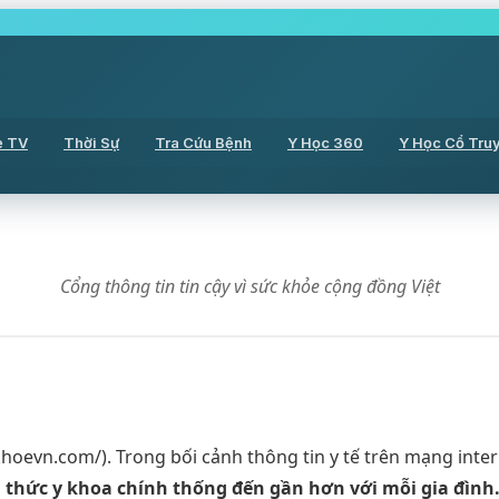
ẻ TV
Thời Sự
Tra Cứu Bệnh
Y Học 360
Y Học Cổ Tru
Cổng thông tin tin cậy vì sức khỏe cộng đồng Việt
khoevn.com/). Trong bối cảnh thông tin y tế trên mạng int
 thức y khoa chính thống đến gần hơn với mỗi gia đình.