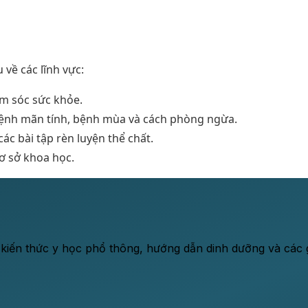
 về các lĩnh vực:
m sóc sức khỏe.
bệnh mãn tính, bệnh mùa và cách phòng ngừa.
c bài tập rèn luyện thể chất.
cơ sở khoa học.
 kiến thức y học phổ thông, hướng dẫn dinh dưỡng và các gi