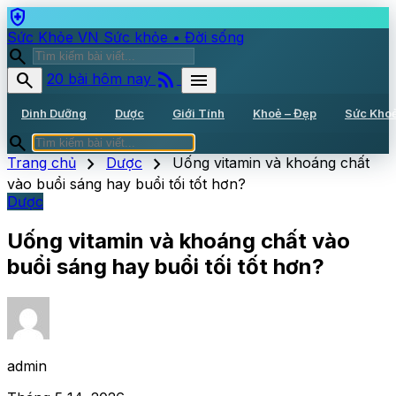
health_and_safety
Sức Khỏe VN
Sức khỏe • Đời sống
search
rss_feed
search
menu
20 bài hôm nay
Dinh Dưỡng
Dược
Giới Tính
Khoẻ – Đẹp
Sức Kho
search
chevron_right
chevron_right
Trang chủ
Dược
Uống vitamin và khoáng chất
vào buổi sáng hay buổi tối tốt hơn?
Dược
Uống vitamin và khoáng chất vào
buổi sáng hay buổi tối tốt hơn?
admin