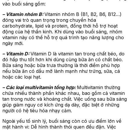
vào buổi sáng gồm:
– Vitamin nhóm B:
Vitamin nhóm B (B1, B2, B6, B12…)
đóng vai trò quan trọng trong chuyển hóa
carbohydrate, lipid và protein, đồng thời hỗ trợ hoạt
động của hệ thần kinh. Khi dùng vào buổi sáng, nhóm
vitamin này có thể hỗ trợ quá trình tạo năng lượng cho
ngày mới.
– Vitamin D:
Vitamin D là vitamin tan trong chất béo, do
đó hấp thu tốt hơn khi dùng cùng bữa ăn có chất béo.
Bữa sáng hoặc bữa trưa thường là thời điểm phù hợp
nếu bữa ăn có dầu mỡ lành mạnh như trứng, sữa, cá
hoặc các loại hạt.
– Các loại multivitamin tổng hợp:
Multivitamin thường
chứa nhiều thành phần khác nhau, bao gồm cả vitamin
tan trong nước và khoáng chất. Việc uống sau bữa sáng
giúp giảm nguy cơ kích ứng dạ dày, đặc biệt ở những
người có hệ tiêu hóa nhạy cảm.
Ngoài yếu tố sinh lý, buổi sáng còn có ưu điểm lớn về
mặt hành vi: Dễ hình thành thói quen đều đặn. Việc