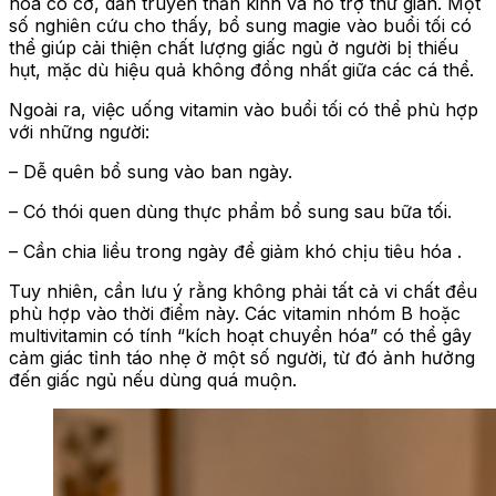
hòa co cơ, dẫn truyền thần kinh và hỗ trợ thư giãn. Một
số nghiên cứu cho thấy, bổ sung magie vào buổi tối có
thể giúp cải thiện chất lượng giấc ngủ ở người bị thiếu
hụt, mặc dù hiệu quả không đồng nhất giữa các cá thể.
Ngoài ra, việc uống vitamin vào buổi tối có thể phù hợp
với những người:
– Dễ quên bổ sung vào ban ngày.
– Có thói quen dùng thực phẩm bổ sung sau bữa tối.
– Cần chia liều trong ngày để giảm khó chịu tiêu hóa .
Tuy nhiên, cần lưu ý rằng không phải tất cả vi chất đều
phù hợp vào thời điểm này. Các vitamin nhóm B hoặc
multivitamin có tính “kích hoạt chuyển hóa” có thể gây
cảm giác tỉnh táo nhẹ ở một số người, từ đó ảnh hưởng
đến giấc ngủ nếu dùng quá muộn.