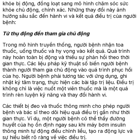
khỏe bị động, đồng loạt sang mô hình chăm sóc sức
khỏe chủ động, chính xác. Những thay đổi này ảnh
hưởng sâu sắc đến hành vi và kết quả điều trị của người
bệnh:
Từ thụ động đến tham gia chủ động
Trong mô hình truyền thống, người bệnh nhận toa
thuốc, uống thuốc và hy vọng vào kết quả. Quá trình
này hoàn toàn bị động và thiếu sự phản hồi theo thời
gian thực. Các liệu pháp kỹ thuật số biến người bệnh
thành người tham gia chủ động vào quá trình phục hồi
của họ. Người bệnh phải tương tác với ứng dụng, ghi
nhật ký tâm trạng, thực hiện các bài tập trị liệu. Điều trị
không chỉ là việc nuốt một viên thuốc mà là một quá
trình rèn luyện kỹ năng và thay đổi hành vi.
Các thiết bị đeo và thuốc thông minh cho phép người
bệnh và bác sĩ theo dõi hiệu quả điều trị gần như thời
gian thực. Ví dụ, một người bệnh có thể thấy đường
huyết của họ ổn định ngay sau khi máy bơm insulin
thông minh tự động điều chỉnh liều, tạo ra động lực và
sự hiểu biết rõ ràng về việc điều trị.