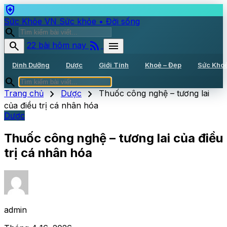
health_and_safety
Sức Khỏe VN
Sức khỏe • Đời sống
search
rss_feed
search
menu
22 bài hôm nay
Dinh Dưỡng
Dược
Giới Tính
Khoẻ – Đẹp
Sức Kho
search
chevron_right
chevron_right
Trang chủ
Dược
Thuốc công nghệ – tương lai
của điều trị cá nhân hóa
Dược
Thuốc công nghệ – tương lai của điều
trị cá nhân hóa
admin