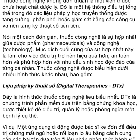
Thuốc công nghệ không đơn thuần là một viên thuốc
chứa hoạt chất dược lý. Đó là một hệ thống điều trị tổng
thể trong đó các liệu pháp y học truyền thống được
tăng cường, phân phối hoặc giám sát bằng các công cụ
và nền tảng kỹ thuật số tiên tiến.
Nói một cách đơn giản, thuốc công nghệ là sự hợp nhất
giữa dược phẩm (pharmaceuticals) và công nghệ
(technology). Mục đích cuối cùng của sự hợp nhất này
là làm cho việc điều trị trở nên hiệu quả hơn, an toàn
hơn và phù hợp hơn với nhu cầu sinh học độc đáo của
từng cá nhân. Thuốc công nghệ được biểu hiện dưới
nhiều hình thức khác nhau, bao gồm:
Liệu pháp kỹ thuật số (Digital Therapeutics – DTx)
Đây là hình thức thuốc công nghệ tiêu biểu nhất. DTx là
chương trình phần mềm dựa trên bằng chứng khoa học,
được thiết kế để điều trị, quản lý hoặc phòng ngừa một
bệnh lý cụ thể.
Ví dụ: Một ứng dụng di động được bác sĩ kê đơn để điều
trị chứng mất ngủ hoặc rối loạn lo âu bằng cách cung
cấp các bài tập dựa trên “Liệu pháp nhận thức hành vi”.