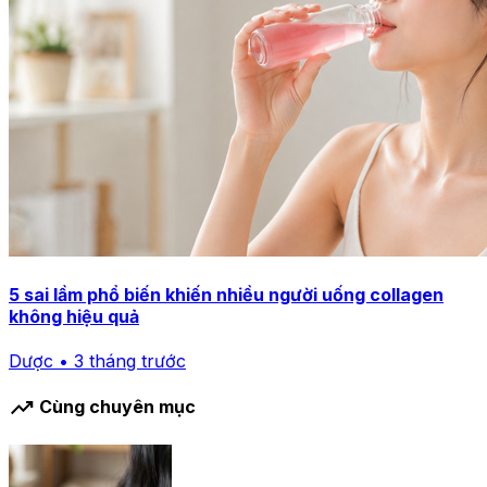
5 sai lầm phổ biến khiến nhiều người uống collagen
không hiệu quả
Dược • 3 tháng trước
trending_up
Cùng chuyên mục