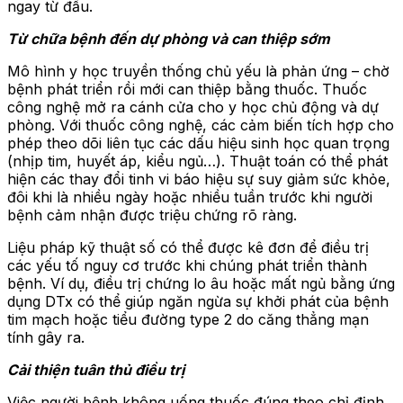
ngay từ đầu.
Từ chữa bệnh đến dự phòng và can thiệp sớm
Mô hình y học truyền thống chủ yếu là phản ứng – chờ
bệnh phát triển rồi mới can thiệp bằng thuốc. Thuốc
công nghệ mở ra cánh cửa cho y học chủ động và dự
phòng. Với thuốc công nghệ, các cảm biến tích hợp cho
phép theo dõi liên tục các dấu hiệu sinh học quan trọng
(nhịp tim, huyết áp, kiểu ngủ…). Thuật toán có thể phát
hiện các thay đổi tinh vi báo hiệu sự suy giảm sức khỏe,
đôi khi là nhiều ngày hoặc nhiều tuần trước khi người
bệnh cảm nhận được triệu chứng rõ ràng.
Liệu pháp kỹ thuật số có thể được kê đơn để điều trị
các yếu tố nguy cơ trước khi chúng phát triển thành
bệnh. Ví dụ, điều trị chứng lo âu hoặc mất ngủ bằng ứng
dụng DTx có thể giúp ngăn ngừa sự khởi phát của bệnh
tim mạch hoặc tiểu đường type 2 do căng thẳng mạn
tính gây ra.
Cải thiện tuân thủ điều trị
Việc người bệnh không uống thuốc đúng theo chỉ định