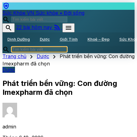
health_and_safety
Sức Khỏe VN
Sức khỏe • Đời sống
search
rss_feed
search
menu
22 bài hôm nay
Dinh Dưỡng
Dược
Giới Tính
Khoẻ – Đẹp
Sức Kho
search
chevron_right
chevron_right
Trang chủ
Dược
Phát triển bền vững: Con đường
Imexpharm đã chọn
Dược
Phát triển bền vững: Con đường
Imexpharm đã chọn
admin