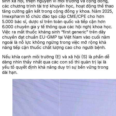
sinh xã hội, thiện nguyện vì môi trường và cộng đồng,
các chương trình tài trợ khuyến học, hoạt động thể thao
tăng cường gắn kết trong cộng đồng y khoa. Năm 2025,
Imexpharm tổ chức đào tạo cấp CME/CPE cho hơn
5.000 bác sĩ, dược sĩ trên toàn quốc và tiếp cận hơn
6.000 chuyên gia y tế thông qua các hội nghị khoa học.
Việc ra mắt thuốc kháng sinh “first generic” trên dây
chuyền đạt chuẩn EU-GMP tại Việt Nam vào cuối năm
ngoái là nỗ lực không ngừng trong việc mở rộng khả
năng tiếp cận thuốc chất lượng cao cho người bệnh.
Nếu khía cạnh môi trường (E) và xã hội (S) là phần dễ
dàng nhìn thấy nhất qua các con số thì quản trị lại là
yếu tố quyết định khả năng duy trì sự bền vững trong
dài hạn.