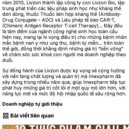
năm 2010, Livzon thành lập công ty con Livzon Bio, tập
trung phát triển các liệu pháp sinh học như kháng thể
đơn dòng, thuốc Thuốc liên hợp kháng thể (Antibody-
Drug Conjugate – ADC) và Liệu pháp tế bào CAR-T,
(Chimeric Antigen Receptor T-cell Therapy)… Đây đều
là tâm điểm của ngành công nghệ sinh học toàn cầu
hiện nay, mang lại hi vọng điều trị cho những bệnh nhân
mắc bệnh nan y như ung thư, bệnh tự miễn… trên toàn
thế giới, đồng thời khẳng định những giá trị “bền vững”
về chăm sóc sức khoẻ con người mà doanh nghiệp theo
đuổi.
Sự đồng hành của Livzon được kỳ vọng sẽ cộng hưởng
với nền tảng chất lượng và quản trị mà Imexpharm đã
xây dựng trong nhiều năm qua, giúp Imexpharm tiếp tục
phát huy những giá trị cốt lõi ở một quy mô lớn hơn, với
năng lực mới và mức độ hội nhập quốc tế sâu rộng hơn.
Doanh nghiệp tự giới thiệu
grid_view
Bài viết liên quan