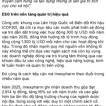
truyền cảm hứng và tạo dựng những di sản giá trị tích
cực cho xã hội
.”
ESG trên nền tảng quản trị hiệu quả
Công ước khung của Liên Hợp Quốc về Biến đổi Khí hậu
(COP30), đã chỉ ra mục tiêu các nước phát triển sẽ đóng
vai trò dẫn dắt trong việc huy động 300 tỷ USD mỗi năm
vào năm 2035, đồng thời hướng tới lộ trình huy động
tổng cộng 1.300 tỷ USD mỗi năm cho các hoạt động khí
hậu. Trong đó nhấn mạnh quy mô nguồn vốn khổng lồ
này không thể chỉ dựa vào ngân sách mà còn kỳ vọng
các doanh nghiệp đóng vai trò trung tâm thông qua các
khoản đầu tư vào công nghệ, hiệu quả năng lượng, kinh
tế tuần hoàn và quản trị bền vững.
Đó cũng là cách tiếp cận mà Imexpharm theo đuổi trong
nhiều năm qua.
Năm 2025, Imexpharm ghi nhận doanh thu gộp đạt
2.914 tỷ đồng, tăng 16% so với năm trước và cao gấp
hơn ba lần tốc độ tăng trưởng chung của ngành dược
nội địa. Song song với việc duy trì một chính sách cổ
tức ổn định cho cổ đông, công ty không ngừng tái đầu