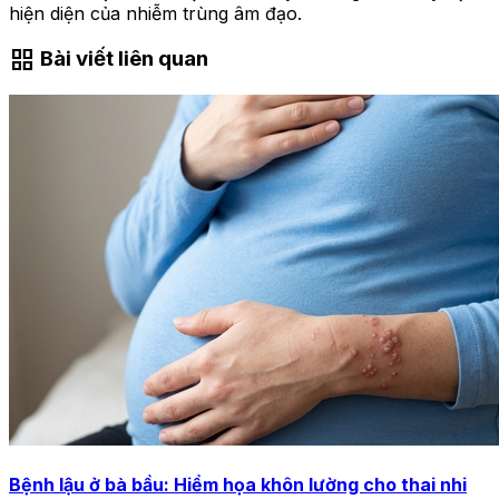
hiện diện của nhiễm trùng âm đạo.
grid_view
Bài viết liên quan
Bệnh lậu ở bà bầu: Hiểm họa khôn lường cho thai nhi