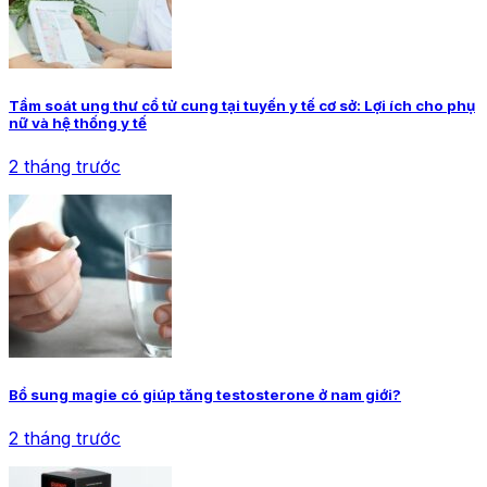
Tầm soát ung thư cổ tử cung tại tuyến y tế cơ sở: Lợi ích cho phụ
nữ và hệ thống y tế
2 tháng trước
Bổ sung magie có giúp tăng testosterone ở nam giới?
2 tháng trước