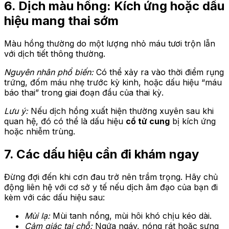
6. Dịch màu hồng: Kích ứng hoặc dấu
hiệu mang thai sớm
Màu hồng thường do một lượng nhỏ máu tươi trộn lẫn
với dịch tiết thông thường.
Nguyên nhân phổ biến:
Có thể xảy ra vào thời điểm rụng
trứng, đốm máu nhẹ trước kỳ kinh, hoặc dấu hiệu “máu
báo thai” trong giai đoạn đầu của thai kỳ.
Lưu ý:
Nếu dịch hồng xuất hiện thường xuyên sau khi
quan hệ, đó có thể là dấu hiệu
cổ tử cung
bị kích ứng
hoặc nhiễm trùng.
7. Các dấu hiệu cần đi khám ngay
Đừng đợi đến khi cơn đau trở nên trầm trọng. Hãy chủ
động liên hệ với cơ sở y tế nếu dịch âm đạo của bạn đi
kèm với các dấu hiệu sau:
Mùi lạ:
Mùi tanh nồng, mùi hôi khó chịu kéo dài.
Cảm giác tại chỗ:
Ngứa ngáy, nóng rát hoặc sưng