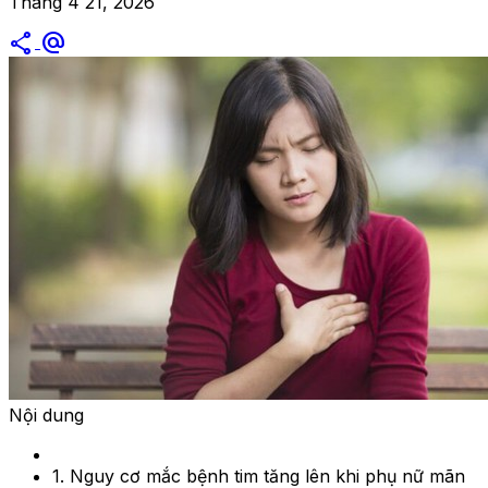
Tháng 4 21, 2026
share
alternate_email
Nội dung
1. Nguy cơ mắc bệnh tim tăng lên khi phụ nữ mãn