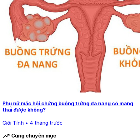
Phụ nữ mắc hội chứng buồng trứng đa nang có mang
thai được không?
Giới Tính • 4 tháng trước
trending_up
Cùng chuyên mục