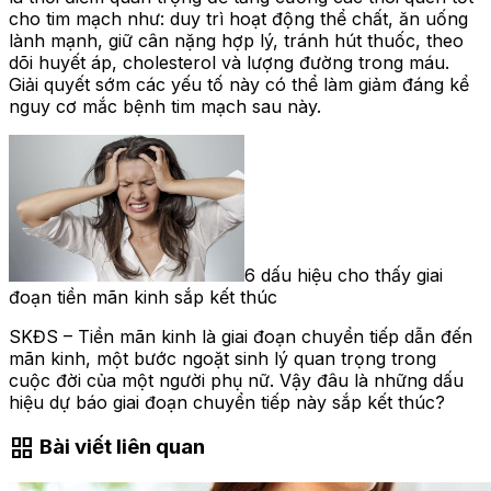
cho tim mạch như: duy trì hoạt động thể chất, ăn uống
lành mạnh, giữ cân nặng hợp lý, tránh hút thuốc, theo
dõi huyết áp, cholesterol và lượng đường trong máu.
Giải quyết sớm các yếu tố này có thể làm giảm đáng kể
nguy cơ mắc bệnh tim mạch sau này.
6 dấu hiệu cho thấy giai
đoạn tiền mãn kinh sắp kết thúc
SKĐS – Tiền mãn kinh là giai đoạn chuyển tiếp dẫn đến
mãn kinh, một bước ngoặt sinh lý quan trọng trong
cuộc đời của một người phụ nữ. Vậy đâu là những dấu
hiệu dự báo giai đoạn chuyển tiếp này sắp kết thúc?
grid_view
Bài viết liên quan