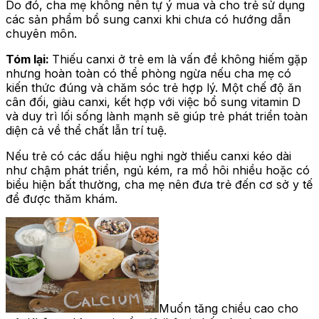
Do đó, cha mẹ không nên tự ý mua và cho trẻ sử dụng
các sản phẩm bổ sung canxi khi chưa có hướng dẫn
chuyên môn.
Tóm lại:
Thiếu canxi ở trẻ em là vấn đề không hiếm gặp
nhưng hoàn toàn có thể phòng ngừa nếu cha mẹ có
kiến thức đúng và chăm sóc trẻ hợp lý. Một chế độ ăn
cân đối, giàu canxi, kết hợp với việc bổ sung vitamin D
và duy trì lối sống lành mạnh sẽ giúp trẻ phát triển toàn
diện cả về thể chất lẫn trí tuệ.
Nếu trẻ có các dấu hiệu nghi ngờ thiếu canxi kéo dài
như chậm phát triển, ngủ kém, ra mồ hôi nhiều hoặc có
biểu hiện bất thường, cha mẹ nên đưa trẻ đến cơ sở y tế
để được thăm khám.
Muốn tăng chiều cao cho