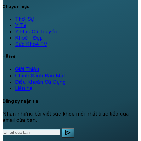
Chuyên mục
Thời Sự
Y Tế
Y Học Cổ Truyền
Khoẻ - Đẹp
Sức Khoẻ TV
Hỗ trợ
Giới Thiệu
Chính Sách Bảo Mật
Điều Khoản Sử Dụng
Liên hệ
Đăng ký nhận tin
Nhận những bài viết sức khỏe mới nhất trực tiếp qua
email của bạn.
send