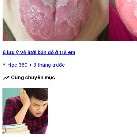
6 lưu ý về lưỡi bản đồ ở trẻ em
Y Học 360 • 3 tháng trước
trending_up
Cùng chuyên mục