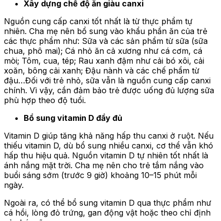
Xây dựng chế độ ăn giàu canxi
Nguồn cung cấp canxi tốt nhất là từ thực phẩm tự
nhiên. Cha mẹ nên bổ sung vào khẩu phần ăn của trẻ
các thực phẩm như: Sữa và các sản phẩm từ sữa (sữa
chua, phô mai); Cá nhỏ ăn cả xương như cá cơm, cá
mòi; Tôm, cua, tép; Rau xanh đậm như cải bó xôi, cải
xoăn, bông cải xanh; Đậu nành và các chế phẩm từ
đậu…Đối với trẻ nhỏ, sữa vẫn là nguồn cung cấp canxi
chính. Vì vậy, cần đảm bảo trẻ được uống đủ lượng sữa
phù hợp theo độ tuổi.
Bổ sung vitamin D đầy đủ
Vitamin D giúp tăng khả năng hấp thu canxi ở ruột. Nếu
thiếu vitamin D, dù bổ sung nhiều canxi, cơ thể vẫn khó
hấp thu hiệu quả. Nguồn vitamin D tự nhiên tốt nhất là
ánh nắng mặt trời. Cha mẹ nên cho trẻ tắm nắng vào
buổi sáng sớm (trước 9 giờ) khoảng 10–15 phút mỗi
ngày.
Ngoài ra, có thể bổ sung vitamin D qua thực phẩm như
cá hồi, lòng đỏ trứng, gan động vật hoặc theo chỉ định