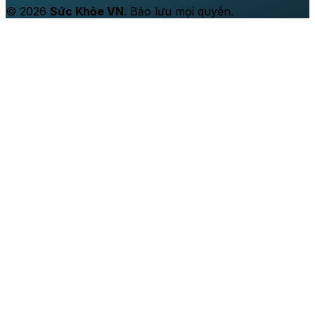
© 2026
Sức Khỏe VN
. Bảo lưu mọi quyền.