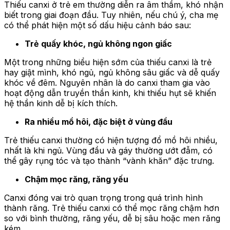
Thiếu canxi ở trẻ em thường diễn ra âm thầm, khó nhận
biết trong giai đoạn đầu. Tuy nhiên, nếu chú ý, cha mẹ
có thể phát hiện một số dấu hiệu cảnh báo sau:
Trẻ quấy khóc, ngủ không ngon giấc
Một trong những biểu hiện sớm của thiếu canxi là trẻ
hay giật mình, khó ngủ, ngủ không sâu giấc và dễ quấy
khóc về đêm. Nguyên nhân là do canxi tham gia vào
hoạt động dẫn truyền thần kinh, khi thiếu hụt sẽ khiến
hệ thần kinh dễ bị kích thích.
Ra nhiều mồ hôi, đặc biệt ở vùng đầu
Trẻ thiếu canxi thường có hiện tượng đổ mồ hôi nhiều,
nhất là khi ngủ. Vùng đầu và gáy thường ướt đẫm, có
thể gây rụng tóc và tạo thành “vành khăn” đặc trưng.
Chậm mọc răng, răng yếu
Canxi đóng vai trò quan trọng trong quá trình hình
thành răng. Trẻ thiếu canxi có thể mọc răng chậm hơn
so với bình thường, răng yếu, dễ bị sâu hoặc men răng
kém.