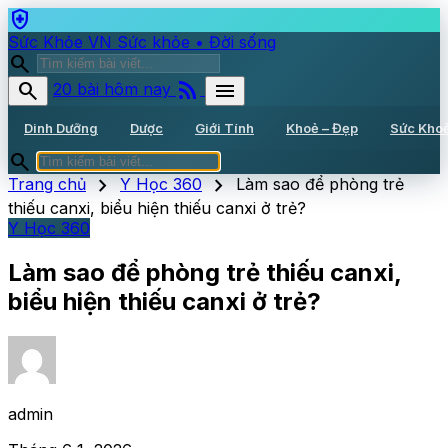
health_and_safety
Sức Khỏe VN
Sức khỏe • Đời sống
search
rss_feed
search
menu
20 bài hôm nay
Dinh Dưỡng
Dược
Giới Tính
Khoẻ – Đẹp
Sức Kho
search
chevron_right
chevron_right
Trang chủ
Y Học 360
Làm sao để phòng trẻ
thiếu canxi, biểu hiện thiếu canxi ở trẻ?
Y Học 360
Làm sao để phòng trẻ thiếu canxi,
biểu hiện thiếu canxi ở trẻ?
admin