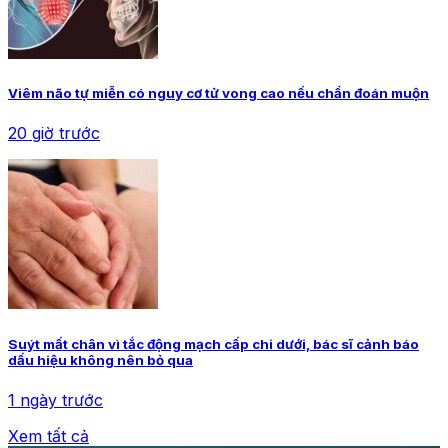
Viêm não tự miễn có nguy cơ tử vong cao nếu chẩn đoán muộn
20 giờ trước
Suýt mất chân vì tắc động mạch cấp chi dưới, bác sĩ cảnh báo
dấu hiệu không nên bỏ qua
1 ngày trước
Xem tất cả