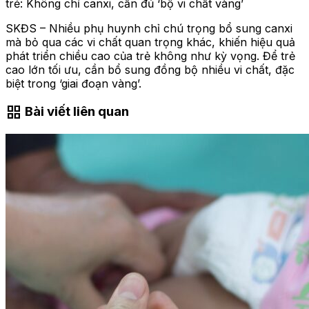
trẻ: Không chỉ canxi, cần đủ ‘bộ vi chất vàng’
SKĐS – Nhiều phụ huynh chỉ chú trọng bổ sung canxi
mà bỏ qua các vi chất quan trọng khác, khiến hiệu quả
phát triển chiều cao của trẻ không như kỳ vọng. Để trẻ
cao lớn tối ưu, cần bổ sung đồng bộ nhiều vi chất, đặc
biệt trong ‘giai đoạn vàng’.
grid_view
Bài viết liên quan