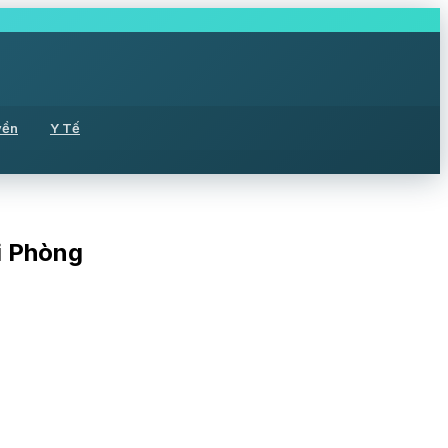
yền
Y Tế
i Phòng