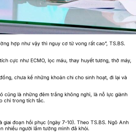
rường hợp như vậy thì nguy cơ tử vong rất cao”, TS.BS.
 tích cực như ECMO, lọc máu, thay huyết tương, thở máy,
đồng, chưa kể những khoản chi cho sinh hoạt, đi lại và
đó cũng là những đêm trắng không nghỉ, là nỗ lực giành
chỉ trong tích tắc.
 và giai đoạn hồi phục (ngày 7-10). Theo TS.BS. Ngô Anh
ến nhiều người lầm tưởng mình đã khỏi.