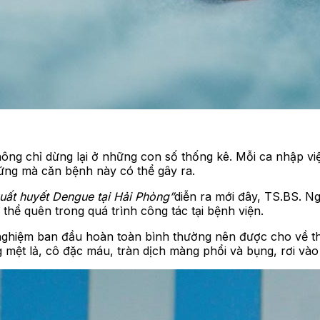
ng chỉ dừng lại ở những con số thống kê. Mỗi ca nhập viện 
chứng mà căn bệnh này có thể gây ra.
uất huyết Dengue tại Hải Phòng”
diễn ra mới đây, TS.BS. N
 thể quên trong quá trình công tác tại bệnh viện.
 nghiệm ban đầu hoàn toàn bình thường nên được cho về theo
mệt lả, cô đặc máu, tràn dịch màng phổi và bụng, rơi vào 