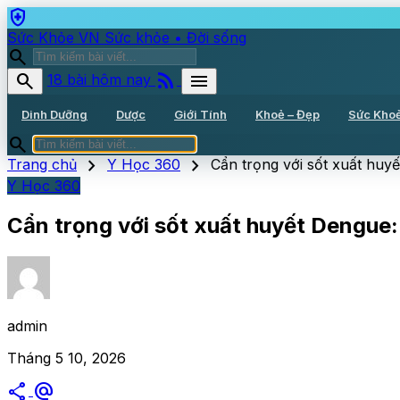
health_and_safety
Sức Khỏe VN
Sức khỏe • Đời sống
search
rss_feed
search
menu
18 bài hôm nay
Dinh Dưỡng
Dược
Giới Tính
Khoẻ – Đẹp
Sức Kho
search
chevron_right
chevron_right
Trang chủ
Y Học 360
Cẩn trọng với sốt xuất huy
Y Học 360
Cẩn trọng với sốt xuất huyết Dengue:
admin
Tháng 5 10, 2026
share
alternate_email