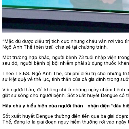
“Mặc dù được điều trị tích cực nhưng cháu vẫn rơi vào tìn
Ngô Anh Thế (bên trái) chia sẻ tại chương trình.
Một trường hợp khác, người bệnh 73 tuổi nhập viện trong
sau đó, người bệnh bị bội nhiễm phải sử dụng thuốc khá
Theo TS.BS. Ngô Anh Thế, chi phí điều trị cho những trườ
sự kiệt quệ về thể lực, tinh thần của cả gia đình trong su
Với người thân, đó không chỉ là những ngày chăm bệnh mà
giật sự sống cho người bệnh. Sốt xuất huyết Dengue có th
Hãy chú ý biểu hiện của người thân – nhận diện “dấu hi
Sốt xuất huyết Dengue thường diễn tiến qua ba giai đoạn:
Thế, đáng lo là giai đoạn nguy hiểm thường rơi vào ngày 