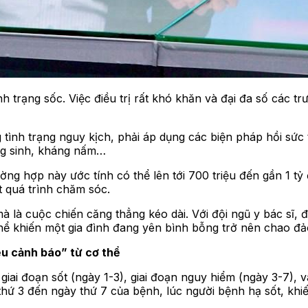
h trạng sốc. Việc điều trị rất khó khăn và đại đa số các t
 tình trạng nguy kịch, phải áp dụng các biện pháp hồi sức
ng sinh, kháng nấm…
ng hợp này ước tính có thể lên tới 700 triệu đến gần 1 tỷ 
ốt quá trình chăm sóc.
 là cuộc chiến căng thẳng kéo dài. Với đội ngũ y bác sĩ, 
ể khiến một gia đình đang yên bình bỗng trở nên chao đảo 
ệu cảnh báo” từ cơ thể
 giai đoạn sốt (ngày 1-3), giai đoạn nguy hiểm (ngày 3-7),
thứ 3 đến ngày thứ 7 của bệnh, lúc người bệnh hạ sốt, khi