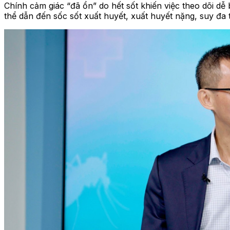
Chính cảm giác “đã ổn” do hết sốt khiến việc theo dõi dễ 
thể dẫn đến sốc sốt xuất huyết, xuất huyết nặng, suy đa