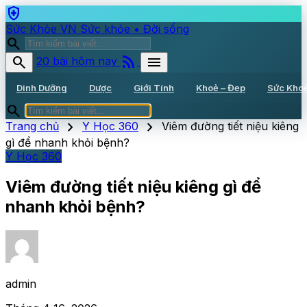
health_and_safety
Sức Khỏe VN
Sức khỏe • Đời sống
search
rss_feed
search
menu
20 bài hôm nay
Dinh Dưỡng
Dược
Giới Tính
Khoẻ – Đẹp
Sức Kho
search
chevron_right
chevron_right
Trang chủ
Y Học 360
Viêm đường tiết niệu kiêng
gì để nhanh khỏi bệnh?
Y Học 360
Viêm đường tiết niệu kiêng gì để
nhanh khỏi bệnh?
admin