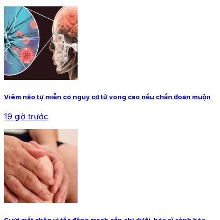
Viêm não tự miễn có nguy cơ tử vong cao nếu chẩn đoán muộn
19 giờ trước
Suýt mất chân vì tắc động mạch cấp chi dưới, bác sĩ cảnh báo