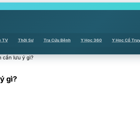
ẻ TV
Thời Sự
Tra Cứu Bệnh
Y Học 360
Y Học Cổ Tru
 cần lưu ý gì?
ý gì?