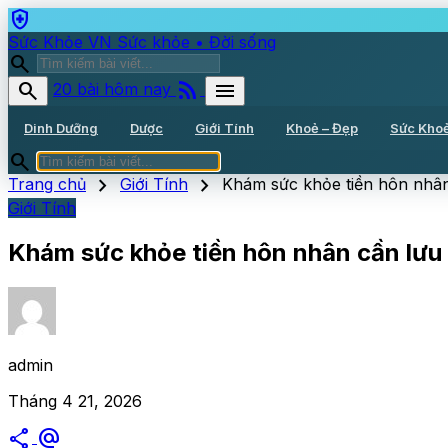
health_and_safety
Sức Khỏe VN
Sức khỏe • Đời sống
search
rss_feed
search
menu
20 bài hôm nay
Dinh Dưỡng
Dược
Giới Tính
Khoẻ – Đẹp
Sức Kho
search
chevron_right
chevron_right
Trang chủ
Giới Tính
Khám sức khỏe tiền hôn nhân
Giới Tính
Khám sức khỏe tiền hôn nhân cần lưu 
admin
Tháng 4 21, 2026
share
alternate_email