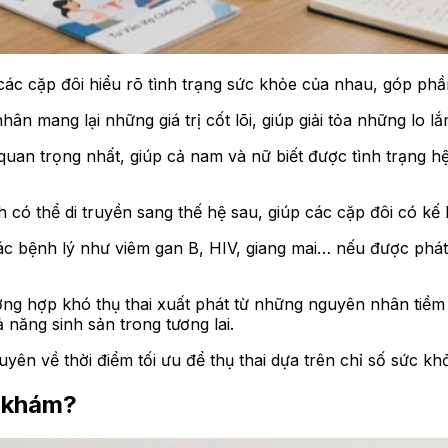
các cặp đôi hiểu rõ tình trạng sức khỏe của nhau, góp phầ
n mang lại những giá trị cốt lõi, giúp giải tỏa những lo lắ
 quan trọng nhất, giúp cả nam và nữ biết được tình trạng 
 có thể di truyền sang thế hệ sau, giúp các cặp đôi có kế h
Các bệnh lý như viêm gan B, HIV, giang mai… nếu được phát
ng hợp khó thụ thai xuất phát từ những nguyên nhân tiềm 
năng sinh sản trong tương lai.
yên về thời điểm tối ưu để thụ thai dựa trên chỉ số sức khỏ
i khám?