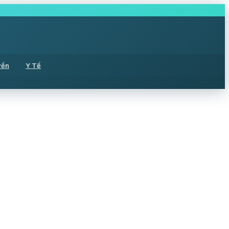
yền
Y Tế