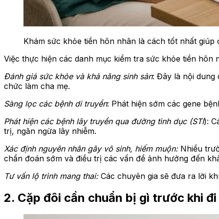
Khám sức khỏe tiền hôn nhân là cách tốt nhất giúp 
Việc thực hiện các danh mục kiểm tra sức khỏe tiền hôn nhâ
Đánh giá sức khỏe và khả năng sinh sản
: Đây là nội dung
chức làm cha mẹ.
Sàng lọc các bệnh di truyền
: Phát hiện sớm các gene bệnh
Phát hiện các bệnh lây truyền qua đường tình dục (STI
): 
trị, ngăn ngừa lây nhiễm.
Xác định nguyên nhân gây vô sinh, hiếm muộn:
Nhiều trườ
chẩn đoán sớm và điều trị các vấn đề ảnh hưởng đến khả 
Tư vấn lộ trình mang thai:
Các chuyên gia sẽ đưa ra lời khu
2. Cặp đôi cần chuẩn bị gì trước khi đ