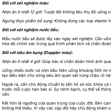
Đối với xét nghiệm máu:
Nhịn ăn ít nhất 12 giờ:
Tuyệt đối không tiêu thụ đồ uống c
Ngưng thực phẩm bổ sung
: Không dùng các loại vitamin
Đối với xét nghiệm nước tiểu:
Mẫu nước tiểu sẽ được lấy vào ngày xét nghiệm. Cần uốn
hóa độ chính xác trong quá trình phân tích và chẩn đoán
Đối với siêu âm bụng (Doppler màu):
Nhịn ăn ít nhất 4 giờ
: Giúp bác sĩ chẩn đoán hình ảnh qua
Uống nhiều nước và nhịn tiểu:
Nên uống khoảng 500 ml nước
tạo điều kiện cho sóng siêu âm quan sát vùng chậu rõ né
Ngoài ra, cần chủ động chuẩn bị sẵn hồ sơ sức khỏe cá n
trước mỗi cuộc hẹn bác sĩ. Sự minh bạch, cụ thể về thôn
vấn.
Kết hôn là ngưỡng cửa quan trọng của cuộc đời. Bên cạn
không thể thiếu. Vì vậy các cặp đôi hãy chủ động khám 