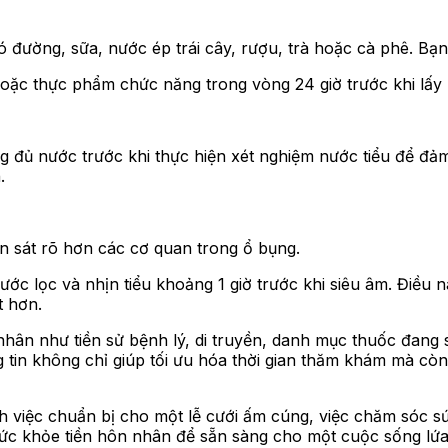
ó đường, sữa, nước ép trái cây, rượu, trà hoặc cà phê. Bạ
 hoặc thực phẩm chức năng trong vòng 24 giờ trước khi lấ
g đủ nước trước khi thực hiện xét nghiệm nước tiểu để đả
.
n sát rõ hơn các cơ quan trong ổ bụng.
 lọc và nhịn tiểu khoảng 1 giờ trước khi siêu âm. Điều nà
t hơn.
hân như tiền sử bệnh lý, di truyền, danh mục thuốc đang 
g tin không chỉ giúp tối ưu hóa thời gian thăm khám mà c
h việc chuẩn bị cho một lễ cưới ấm cúng, việc chăm sóc s
sức khỏe tiền hôn nhân để sẵn sàng cho một cuộc sống lứa