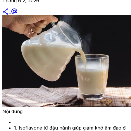
Tháng 6 2, 2026
share
alternate_email
Nội dung
1. Isoflavone từ đậu nành giúp giảm khô âm đạo ở