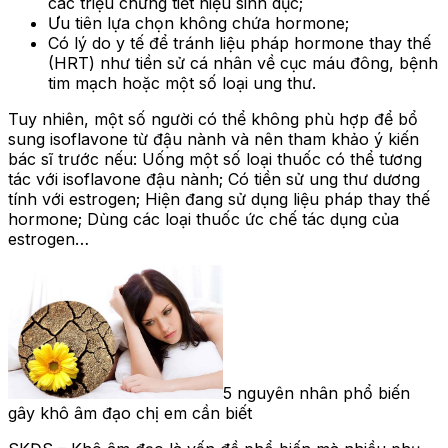
các triệu chứng tiết niệu sinh dục;
Ưu tiên lựa chọn không chứa hormone;
Có lý do y tế để tránh liệu pháp hormone thay thế
(HRT) như tiền sử cá nhân về cục máu đông, bệnh
tim mạch hoặc một số loại ung thư.
Tuy nhiên, một số người có thể không phù hợp để bổ
sung isoflavone từ đậu nành và nên tham khảo ý kiến
bác sĩ trước nếu: Uống một số loại thuốc có thể tương
tác với isoflavone đậu nành; Có tiền sử ung thư dương
tính với estrogen; Hiện đang sử dụng liệu pháp thay thế
hormone; Dùng các loại thuốc ức chế tác dụng của
estrogen…
5 nguyên nhân phổ biến
gây khô âm đạo chị em cần biết