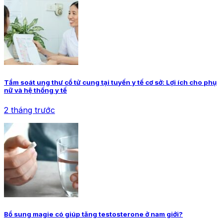
Tầm soát ung thư cổ tử cung tại tuyến y tế cơ sở: Lợi ích cho phụ
nữ và hệ thống y tế
2 tháng trước
Bổ sung magie có giúp tăng testosterone ở nam giới?