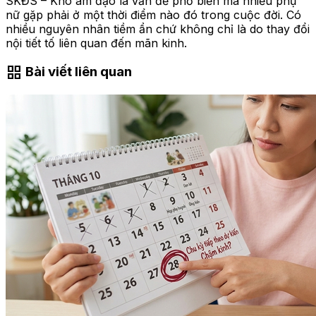
SKĐS – Khô âm đạo là vấn đề phổ biến mà nhiều phụ
nữ gặp phải ở một thời điểm nào đó trong cuộc đời. Có
nhiều nguyên nhân tiềm ẩn chứ không chỉ là do thay đổi
nội tiết tố liên quan đến mãn kinh.
grid_view
Bài viết liên quan