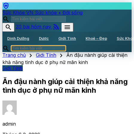
health_and_safety
Sức Khỏe VN
Sức khỏe • Đời sống
search
rss_feed
search
menu
20 bài hôm nay
Dinh Dưỡng
Dược
Giới Tính
Khoẻ – Đẹp
Sức Kho
search
chevron_right
chevron_right
Trang chủ
Giới Tính
Ăn đậu nành giúp cải thiện
khả năng tình dục ở phụ nữ mãn kinh
Giới Tính
Ăn đậu nành giúp cải thiện khả năng
tình dục ở phụ nữ mãn kinh
admin