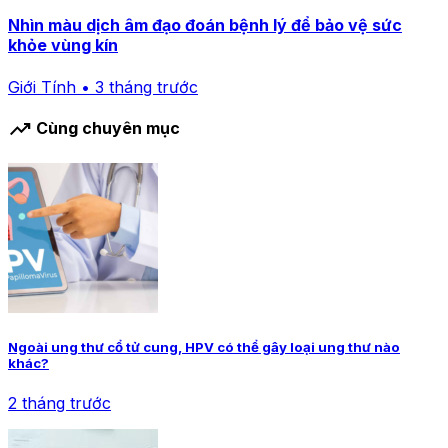
Nhìn màu dịch âm đạo đoán bệnh lý để bảo vệ sức
khỏe vùng kín
Giới Tính • 3 tháng trước
trending_up
Cùng chuyên mục
Ngoài ung thư cổ tử cung, HPV có thể gây loại ung thư nào
khác?
2 tháng trước