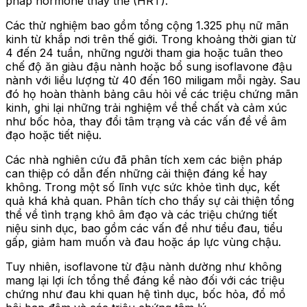
pháp hormone thay thế (HRT).
Các thử nghiệm bao gồm tổng cộng 1.325 phụ nữ mãn
kinh từ khắp nơi trên thế giới. Trong khoảng thời gian từ
4 đến 24 tuần, những người tham gia hoặc tuân theo
chế độ ăn giàu đậu nành hoặc bổ sung isoflavone đậu
nành với liều lượng từ 40 đến 160 miligam mỗi ngày. Sau
đó họ hoàn thành bảng câu hỏi về các triệu chứng mãn
kinh, ghi lại những trải nghiệm về thể chất và cảm xúc
như bốc hỏa, thay đổi tâm trạng và các vấn đề về âm
đạo hoặc tiết niệu.
Các nhà nghiên cứu đã phân tích xem các biện pháp
can thiệp có dẫn đến những cải thiện đáng kể hay
không. Trong một số lĩnh vực sức khỏe tình dục, kết
quả khá khả quan. Phân tích cho thấy sự cải thiện tổng
thể về tình trạng khô âm đạo và các triệu chứng tiết
niệu sinh dục, bao gồm các vấn đề như tiểu đau, tiểu
gấp, giảm ham muốn và đau hoặc áp lực vùng chậu.
Tuy nhiên, isoflavone từ đậu nành dường như không
mang lại lợi ích tổng thể đáng kể nào đối với các triệu
chứng như đau khi quan hệ tình dục, bốc hỏa, đổ mồ