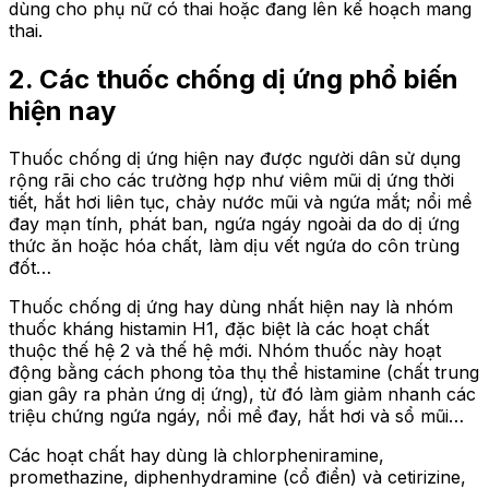
dùng cho phụ nữ có thai hoặc đang lên kế hoạch mang
thai.
2. Các thuốc chống dị ứng phổ biến
hiện nay
Thuốc chống dị ứng hiện nay được người dân sử dụng
rộng rãi cho các trường hợp như viêm mũi dị ứng thời
tiết, hắt hơi liên tục, chảy nước mũi và ngứa mắt; nổi mề
đay mạn tính, phát ban, ngứa ngáy ngoài da do dị ứng
thức ăn hoặc hóa chất, làm dịu vết ngứa do côn trùng
đốt…
Thuốc chống dị ứng hay dùng nhất hiện nay là nhóm
thuốc kháng histamin H1, đặc biệt là các hoạt chất
thuộc thế hệ 2 và thế hệ mới. Nhóm thuốc này hoạt
động bằng cách phong tỏa thụ thể histamine (chất trung
gian gây ra phản ứng dị ứng), từ đó làm giảm nhanh các
triệu chứng ngứa ngáy, nổi mề đay, hắt hơi và sổ mũi…
Các hoạt chất hay dùng là chlorpheniramine,
promethazine, diphenhydramine (cổ điển) và cetirizine,