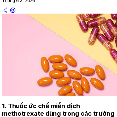
Tháng 6 3, 2026
share
alternate_email
1. Thuốc ức chế miễn dịch
methotrexate dùng trong các trường