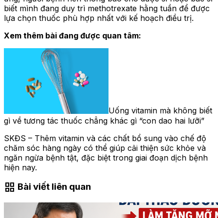
biết mình đang duy trì methotrexate hằng tuần để được
lựa chọn thuốc phù hợp nhất với kế hoạch điều trị.
Xem thêm bài đang được quan tâm:
Uống vitamin mà không biết
gì về tương tác thuốc chẳng khác gì “con dao hai lưỡi”
SKĐS – Thêm vitamin và các chất bổ sung vào chế độ
chăm sóc hàng ngày có thể giúp cải thiện sức khỏe và
ngăn ngừa bệnh tật, đặc biệt trong giai đoạn dịch bệnh
hiện nay.
grid_view
Bài viết liên quan