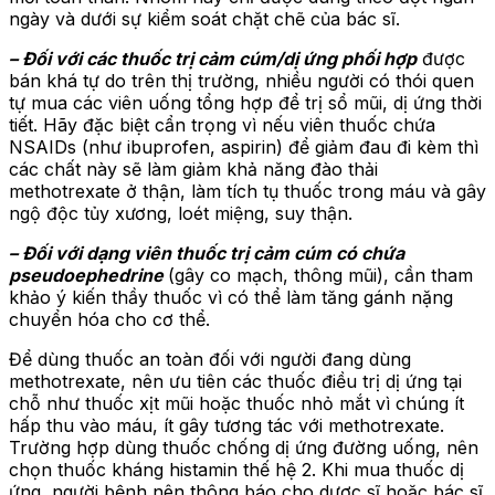
ngày và dưới sự kiểm soát chặt chẽ của bác sĩ.
– Đối với các thuốc trị cảm cúm/dị ứng phối hợp
được
bán khá tự do trên thị trường, nhiều người có thói quen
tự mua các viên uống tổng hợp để trị sổ mũi, dị ứng thời
tiết. Hãy đặc biệt cẩn trọng vì nếu viên thuốc chứa
NSAIDs (như ibuprofen, aspirin) để giảm đau đi kèm thì
các chất này sẽ làm giảm khả năng đào thải
methotrexate ở thận, làm tích tụ thuốc trong máu và gây
ngộ độc tủy xương, loét miệng, suy thận.
– Đối với dạng viên thuốc trị cảm cúm có chứa
pseudoephedrine
(gây co mạch, thông mũi), cần tham
khảo ý kiến thầy thuốc vì có thể làm tăng gánh nặng
chuyển hóa cho cơ thể.
Để dùng thuốc an toàn đối với người đang dùng
methotrexate, nên ưu tiên các thuốc điều trị dị ứng tại
chỗ như thuốc xịt mũi hoặc thuốc nhỏ mắt vì chúng ít
hấp thu vào máu, ít gây tương tác với methotrexate.
Trường hợp dùng thuốc chống dị ứng đường uống, nên
chọn thuốc kháng histamin thế hệ 2. Khi mua thuốc dị
ứng, người bệnh nên thông báo cho dược sĩ hoặc bác sĩ