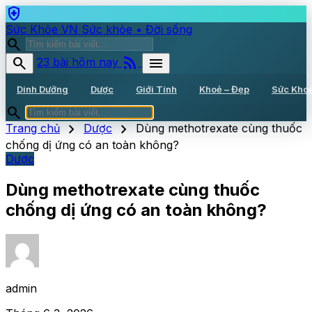
health_and_safety
Sức Khỏe VN
Sức khỏe • Đời sống
search
rss_feed
search
menu
23 bài hôm nay
Dinh Dưỡng
Dược
Giới Tính
Khoẻ – Đẹp
Sức Kho
search
chevron_right
chevron_right
Trang chủ
Dược
Dùng methotrexate cùng thuốc
chống dị ứng có an toàn không?
Dược
Dùng methotrexate cùng thuốc
chống dị ứng có an toàn không?
admin