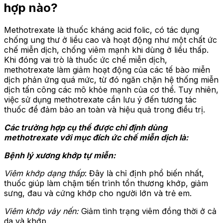
hợp nào?
Methotrexate là thuốc kháng acid folic, có tác dụng
chống ung thư ở liều cao và hoạt động như một chất ức
chế miễn dịch, chống viêm mạnh khi dùng ở liều thấp.
Khi đóng vai trò là thuốc ức chế miễn dịch,
methotrexate làm giảm hoạt động của các tế bào miễn
dịch phản ứng quá mức, từ đó ngăn chặn hệ thống miễn
dịch tấn công các mô khỏe mạnh của cơ thể. Tuy nhiên,
việc sử dụng methotrexate cần lưu ý đến tương tác
thuốc để đảm bảo an toàn và hiệu quả trong điều trị.
Các trường hợp cụ thể được chỉ định dùng
methotrexate với mục đích ức chế miễn dịch là:
Bệnh lý xương khớp tự miễn:
Viêm khớp dạng thấp
: Đây là chỉ định phổ biến nhất,
thuốc giúp làm chậm tiến trình tổn thương khớp, giảm
sưng, đau và cứng khớp cho người lớn và trẻ em.
Viêm khớp vảy nến:
Giảm tình trạng viêm đồng thời ở cả
da và khớp.