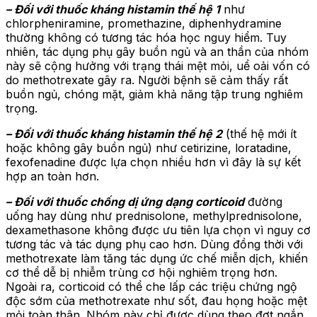
– Đối với thuốc kháng histamin thế hệ 1
như
chlorpheniramine, promethazine, diphenhydramine
thường không có tương tác hóa học nguy hiểm. Tuy
nhiên, tác dụng phụ gây buồn ngủ và an thần của nhóm
này sẽ cộng hưởng với trạng thái mệt mỏi, uể oải vốn có
do methotrexate gây ra. Người bệnh sẽ cảm thấy rất
buồn ngủ, chóng mặt, giảm khả năng tập trung nghiêm
trọng.
– Đối với thuốc kháng histamin thế hệ 2
(thế hệ mới ít
hoặc không gây buồn ngủ) như cetirizine, loratadine,
fexofenadine được lựa chọn nhiều hơn vì đây là sự kết
hợp an toàn hơn.
– Đối với thuốc chống dị ứng dạng corticoid
đường
uống hay dùng như prednisolone, methylprednisolone,
dexamethasone không được ưu tiên lựa chọn vì nguy cơ
tương tác và tác dụng phụ cao hơn. Dùng đồng thời với
methotrexate làm tăng tác dụng ức chế miễn dịch, khiến
cơ thể dễ bị nhiễm trùng cơ hội nghiêm trọng hơn.
Ngoài ra, corticoid có thể che lấp các triệu chứng ngộ
độc sớm của methotrexate như sốt, đau họng hoặc mệt
mỏi toàn thân. Nhóm này chỉ được dùng theo đợt ngắn