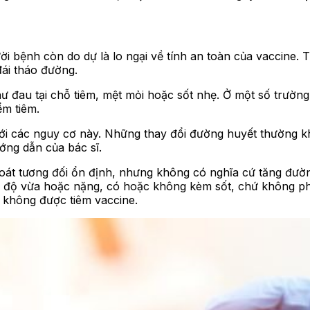
i bệnh còn do dự là lo ngại về tính an toàn của vaccine. T
ái tháo đường.
ư đau tại chỗ tiêm, mệt mỏi hoặc sốt nhẹ. Ở một số trườ
ểm tiêm.
với các nguy cơ này. Những thay đổi đường huyết thường kh
ớng dẫn của bác sĩ.
oát tương đối ổn định, nhưng không có nghĩa cứ tăng đường
mức độ vừa hoặc nặng, có hoặc không kèm sốt, chứ không p
 không được tiêm vaccine.