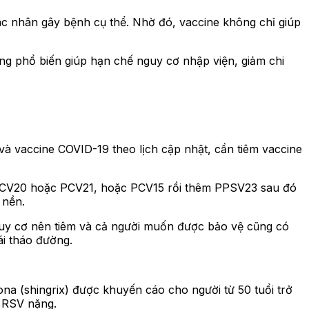
tác nhân gây bệnh cụ thể. Nhờ đó, vaccine không chỉ giúp
ùng phổ biến giúp hạn chế nguy cơ nhập viện, giảm chi
à vaccine COVID-19 theo lịch cập nhật, cần tiêm vaccine
ều PCV20 hoặc PCV21, hoặc PCV15 rồi thêm PPSV23 sau đó
 nền.
nguy cơ nên tiêm và cả người muốn được bảo vệ cũng có
ái tháo đường.
zona (shingrix) được khuyến cáo cho người từ 50 tuổi trở
ị RSV nặng.