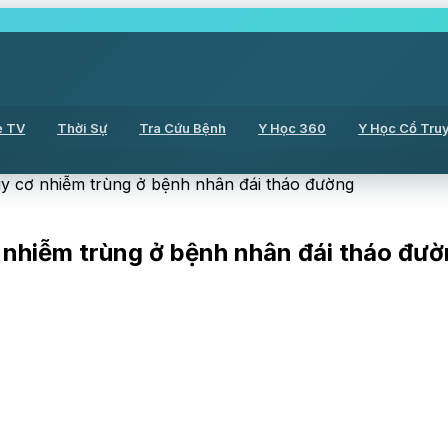
ẻ TV
Thời Sự
Tra Cứu Bệnh
Y Học 360
Y Học Cổ Tru
uy cơ nhiễm trùng ở bệnh nhân đái tháo đường
 nhiễm trùng ở bệnh nhân đái tháo đư