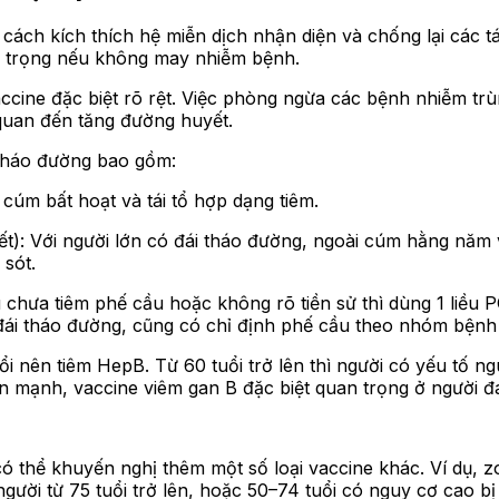
 cách kích thích hệ miễn dịch nhận diện và chống lại các 
 trọng nếu không may nhiễm bệnh.
vaccine đặc biệt rõ rệt. Việc phòng ngừa các bệnh nhiễm tr
 quan đến tăng đường huyết.
 tháo đường bao gồm:
cúm bất hoạt và tái tổ hợp dạng tiêm.
): Với người lớn có đái tháo đường, ngoài cúm hằng năm v
 sót.
u chưa tiêm phế cầu hoặc không rõ tiền sử thì dùng 1 li
 đái tháo đường, cũng có chỉ định phế cầu theo nhóm bệnh
ổi nên tiêm HepB. Từ 60 tuổi trở lên thì người có yếu tố 
n mạnh, vaccine viêm gan B đặc biệt quan trọng ở người đ
 có thể khuyến nghị thêm một số loại vaccine khác. Ví dụ, 
ười từ 75 tuổi trở lên, hoặc 50–74 tuổi có nguy cơ cao b