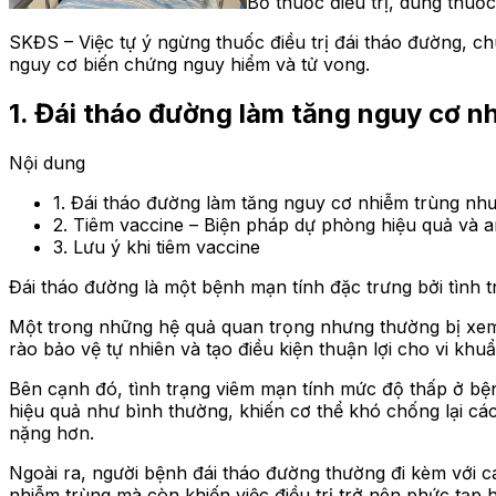
Bỏ thuốc điều trị, dùng thu
SKĐS – Việc tự ý ngừng thuốc điều trị đái tháo đường, 
nguy cơ biến chứng nguy hiểm và tử vong.
1. Đái tháo đường làm tăng nguy cơ n
Nội dung
1. Đái tháo đường làm tăng nguy cơ nhiễm trùng nh
2. Tiêm vaccine – Biện pháp dự phòng hiệu quả và a
3. Lưu ý khi tiêm vaccine
Đái tháo đường là một bệnh mạn tính đặc trưng bởi tình 
Một trong những hệ quả quan trọng nhưng thường bị xem
rào bảo vệ tự nhiên và tạo điều kiện thuận lợi cho vi khu
Bên cạnh đó, tình trạng viêm mạn tính mức độ thấp ở bệ
hiệu quả như bình thường, khiến cơ thể khó chống lại các
nặng hơn.
Ngoài ra, người bệnh đái tháo đường thường đi kèm với 
nhiễm trùng mà còn khiến việc điều trị trở nên phức tạp