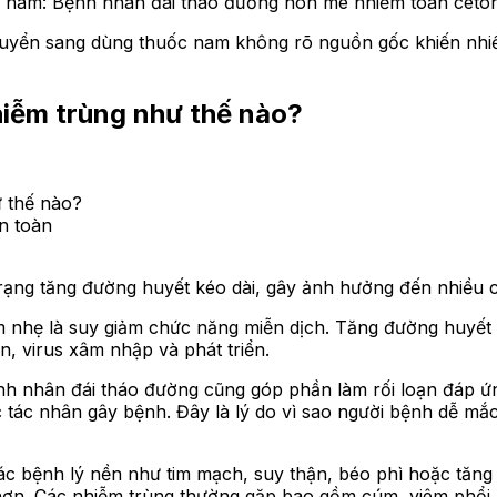
ốc nam: Bệnh nhân đái tháo đường hôn mê nhiễm toan ceto
chuyển sang dùng thuốc nam không rõ nguồn gốc khiến nhiề
hiễm trùng như thế nào?
ư thế nào?
n toàn
trạng tăng đường huyết kéo dài, gây ảnh hưởng đến nhiều 
 nhẹ là suy giảm chức năng miễn dịch. Tăng đường huyết
ẩn, virus xâm nhập và phát triển.
nh nhân đái tháo đường cũng góp phần làm rối loạn đáp ứ
 tác nhân gây bệnh. Đây là lý do vì sao người bệnh dễ mắc
các bệnh lý nền như tim mạch, suy thận, béo phì hoặc tăn
 hơn. Các nhiễm trùng thường gặp bao gồm cúm, viêm phổi, 