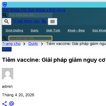
health_and_safety
Sức Khỏe VN
Sức khỏe • Đời sống
search
rss_feed
search
menu
12 bài hôm nay
Dinh Dưỡng
Dược
Giới Tính
Khoẻ – Đẹp
Sức Kho
search
chevron_right
chevron_right
Trang chủ
Dược
Tiêm vaccine: Giải pháp giảm ng
Dược
Tiêm vaccine: Giải pháp giảm nguy cơ
admin
Tháng 4 20, 2026
share
alternate_email