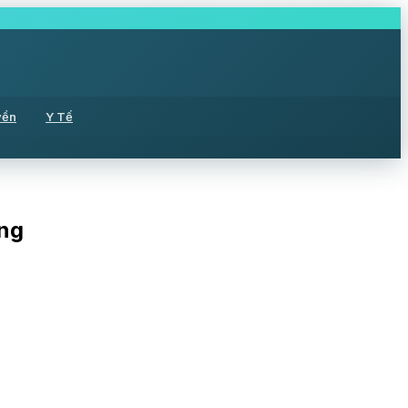
yền
Y Tế
ờng