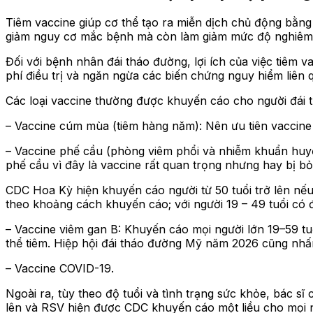
Tiêm vaccine giúp cơ thể tạo ra miễn dịch chủ động bằng
giảm nguy cơ mắc bệnh mà còn làm giảm mức độ nghiêm
Đối với bệnh nhân đái tháo đường, lợi ích của việc tiêm 
phí điều trị và ngăn ngừa các biến chứng nguy hiểm liên
Các loại vaccine thường được khuyến cáo cho người đái
– Vaccine cúm mùa (tiêm hàng năm): Nên ưu tiên vaccine 
– Vaccine phế cầu (phòng viêm phổi và nhiễm khuẩn huyết
phế cầu vì đây là vaccine rất quan trọng nhưng hay bị bỏ
CDC Hoa Kỳ hiện khuyến cáo người từ 50 tuổi trở lên nế
theo khoảng cách khuyến cáo; với người 19 – 49 tuổi có
– Vaccine viêm gan B: Khuyến cáo mọi người lớn 19–59 tu
thể tiêm. Hiệp hội đái tháo đường Mỹ năm 2026 cũng nhấ
– Vaccine COVID-19.
Ngoài ra, tùy theo độ tuổi và tình trạng sức khỏe, bác sĩ
lên và RSV hiện được CDC khuyến cáo một liều cho mọi ng