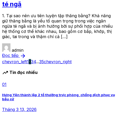
té ngã
1. Tại sao nên ưu tiên luyện tập thăng bằng? Khả năng
giữ thăng bằng là yếu tố quan trọng trong việc ngăn
ngừa té ngã và bị ảnh hưởng bởi sự phối hợp của nhiều
hệ thống cơ thể khác nhau, bao gồm cơ bắp, khớp, thị
giác, tai trong và thậm chí cả […]
admin
arrow_forward
Đọc tiếp
chevron_left
1
2
3
4
...
35
chevron_right
trending_up
Tin đọc nhiều
01
Hưng Yên thành lập 2 tổ thường trực phòng, chống dịch phục vụ
bầu cử
Tháng 3 13, 2026