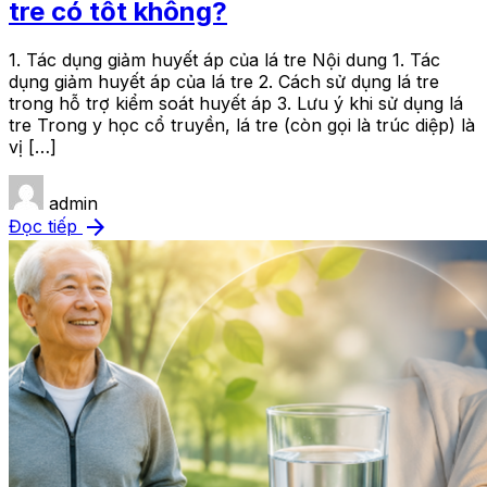
tre có tốt không?
1. Tác dụng giảm huyết áp của lá tre Nội dung 1. Tác
dụng giảm huyết áp của lá tre 2. Cách sử dụng lá tre
trong hỗ trợ kiểm soát huyết áp 3. Lưu ý khi sử dụng lá
tre Trong y học cổ truyền, lá tre (còn gọi là trúc diệp) là
vị […]
admin
arrow_forward
Đọc tiếp