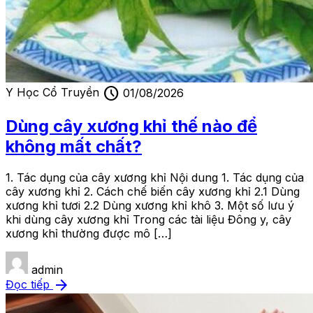
schedule
Y Học Cổ Truyền
01/08/2026
Dùng cây xương khỉ thế nào để
không mất chất?
1. Tác dụng của cây xương khỉ Nội dung 1. Tác dụng của
cây xương khỉ 2. Cách chế biến cây xương khỉ 2.1 Dùng
xương khỉ tươi 2.2 Dùng xương khỉ khô 3. Một số lưu ý
khi dùng cây xương khỉ Trong các tài liệu Đông y, cây
xương khỉ thường được mô […]
admin
arrow_forward
Đọc tiếp