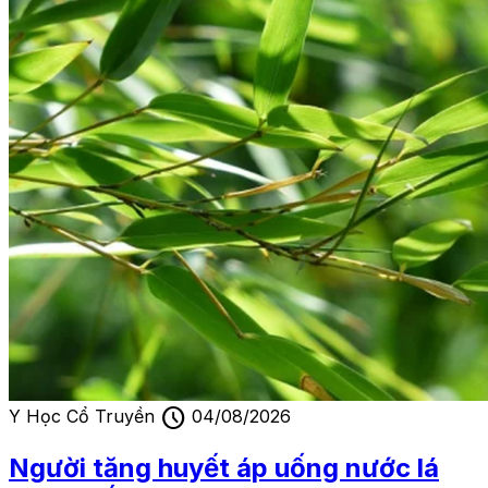
schedule
Y Học Cổ Truyền
04/08/2026
Người tăng huyết áp uống nước lá