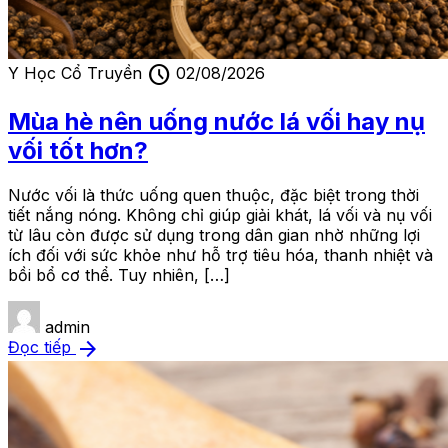
schedule
Y Học Cổ Truyền
02/08/2026
Mùa hè nên uống nước lá vối hay nụ
vối tốt hơn?
Nước vối là thức uống quen thuộc, đặc biệt trong thời
tiết nắng nóng. Không chỉ giúp giải khát, lá vối và nụ vối
từ lâu còn được sử dụng trong dân gian nhờ những lợi
ích đối với sức khỏe như hỗ trợ tiêu hóa, thanh nhiệt và
bồi bổ cơ thể. Tuy nhiên, […]
admin
arrow_forward
Đọc tiếp