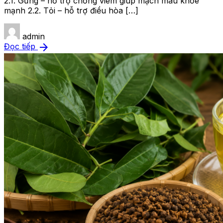
2.1. Gừng – hỗ trợ chống viêm giúp mạch máu khỏe
mạnh 2.2. Tỏi – hỗ trợ điều hòa […]
admin
arrow_forward
Đọc tiếp