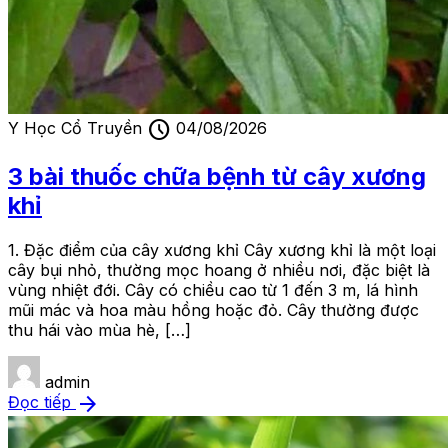
schedule
Y Học Cổ Truyền
04/08/2026
3 bài thuốc chữa bệnh từ cây xương
khỉ
1. Đặc điểm của cây xương khỉ Cây xương khỉ là một loại
cây bụi nhỏ, thường mọc hoang ở nhiều nơi, đặc biệt là
vùng nhiệt đới. Cây có chiều cao từ 1 đến 3 m, lá hình
mũi mác và hoa màu hồng hoặc đỏ. Cây thường được
thu hái vào mùa hè, […]
admin
arrow_forward
Đọc tiếp