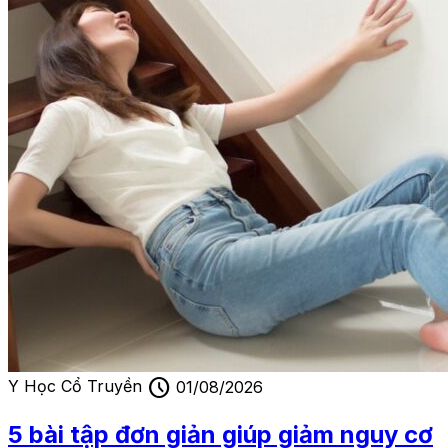
schedule
Y Học Cổ Truyền
01/08/2026
5 bài tập đơn giản giúp giảm nguy cơ