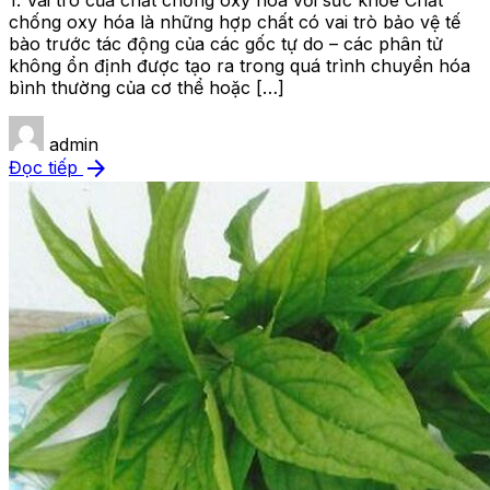
1. Vai trò của chất chống oxy hóa với sức khỏe Chất
chống oxy hóa là những hợp chất có vai trò bảo vệ tế
bào trước tác động của các gốc tự do – các phân tử
không ổn định được tạo ra trong quá trình chuyển hóa
bình thường của cơ thể hoặc […]
admin
arrow_forward
Đọc tiếp