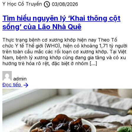
schedule
Y Học Cổ Truyền
03/08/2026
Tìm hiểu nguyên lý ‘Khai thông cột
sống’ của Lão Nhà Quê
Thực trạng bệnh cơ xương khớp hiện nay Theo Tổ
chức Y tế Thế giới (WHO), hiện có khoảng 1,71 tỷ người
trên toàn cầu mắc các rối loạn cơ xương khớp. Tại Việt
Nam, bệnh lý xương khớp cũng đang gia tăng và có xu
hướng trẻ hóa rõ rệt, đặc biệt ở nhóm […]
admin
arrow_forward
Đọc tiếp