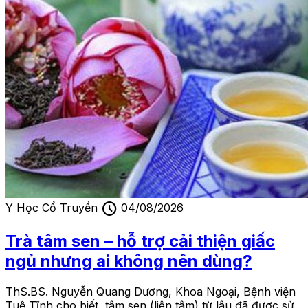
schedule
Y Học Cổ Truyền
04/08/2026
Trà tâm sen – hỗ trợ cải thiện giấc
ngủ nhưng ai không nên dùng?
ThS.BS. Nguyễn Quang Dương, Khoa Ngoại, Bệnh viện
Tuệ Tĩnh cho biết, tâm sen (liên tâm) từ lâu đã được sử