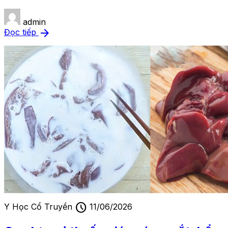
admin
arrow_forward
Đọc tiếp
schedule
Y Học Cổ Truyền
11/06/2026