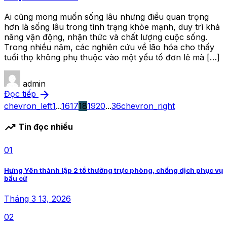
Ai cũng mong muốn sống lâu nhưng điều quan trọng
hơn là sống lâu trong tình trạng khỏe mạnh, duy trì khả
năng vận động, nhận thức và chất lượng cuộc sống.
Trong nhiều năm, các nghiên cứu về lão hóa cho thấy
tuổi thọ không phụ thuộc vào một yếu tố đơn lẻ mà […]
admin
arrow_forward
Đọc tiếp
chevron_left
1
...
16
17
18
19
20
...
36
chevron_right
trending_up
Tin đọc nhiều
01
Hưng Yên thành lập 2 tổ thường trực phòng, chống dịch phục vụ
bầu cử
Tháng 3 13, 2026
02