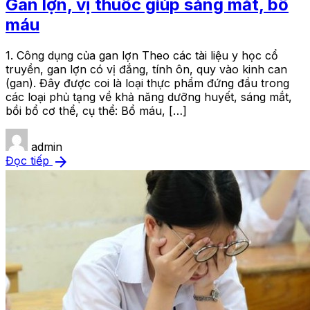
Gan lợn, vị thuốc giúp sáng mắt, bổ
máu
1. Công dụng của gan lợn Theo các tài liệu y học cổ
truyền, gan lợn có vị đắng, tính ôn, quy vào kinh can
(gan). Đây được coi là loại thực phẩm đứng đầu trong
các loại phủ tạng về khả năng dưỡng huyết, sáng mắt,
bồi bổ cơ thể, cụ thể: Bổ máu, […]
admin
arrow_forward
Đọc tiếp