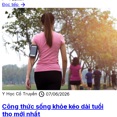
arrow_forward
Đọc tiếp
schedule
Y Học Cổ Truyền
07/06/2026
Công thức sống khỏe kéo dài tuổi
thọ mới nhất