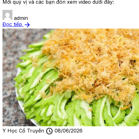
Mời quý vị và các bạn đón xem video dưới đây:
admin
arrow_forward
Đọc tiếp
schedule
Y Học Cổ Truyền
08/06/2026