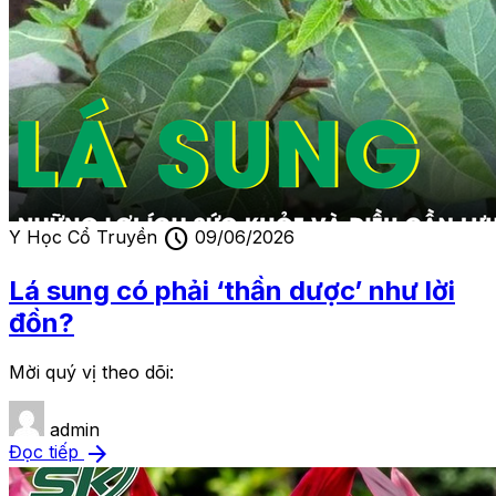
schedule
Y Học Cổ Truyền
09/06/2026
Lá sung có phải ‘thần dược’ như lời
đồn?
Mời quý vị theo dõi:
admin
arrow_forward
Đọc tiếp