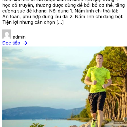
học cổ truyền, thường được dùng để bồi bổ cơ thể, tăng
cường sức đề kháng. Nội dung 1. Nấm linh chi thái lát:
An toàn, phù hợp dùng lâu dài 2. Nấm linh chi dạng bột:
Tiện lợi nhưng cần chọn […]
admin
arrow_forward
Đọc tiếp