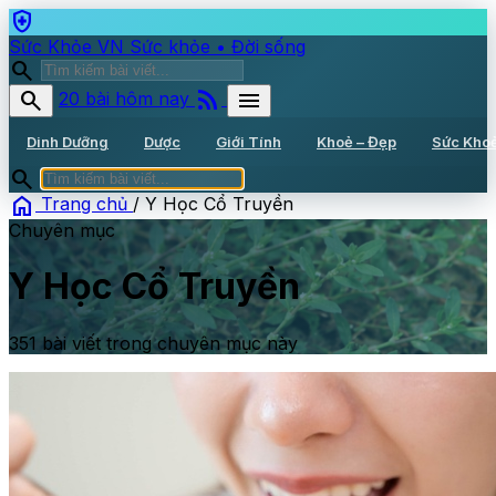
health_and_safety
Sức Khỏe VN
Sức khỏe • Đời sống
search
rss_feed
search
menu
20 bài hôm nay
Dinh Dưỡng
Dược
Giới Tính
Khoẻ – Đẹp
Sức Kho
search
home
Trang chủ
/
Y Học Cổ Truyền
Chuyên mục
Y Học Cổ Truyền
351 bài viết trong chuyên mục này