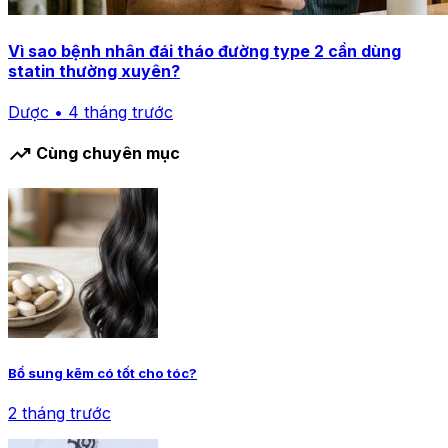
Vì sao bệnh nhân đái tháo đường type 2 cần dùng
statin thường xuyên?
Dược • 4 tháng trước
trending_up
Cùng chuyên mục
Bổ sung kẽm có tốt cho tóc?
2 tháng trước