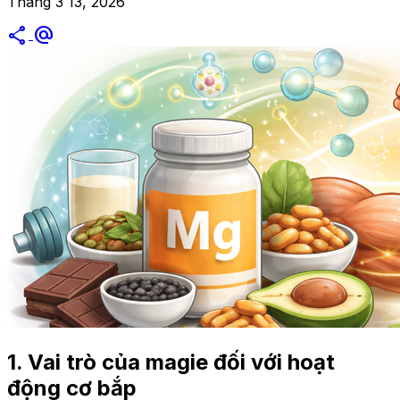
Tháng 3 13, 2026
share
alternate_email
1. Vai trò của magie đối với hoạt
động cơ bắp