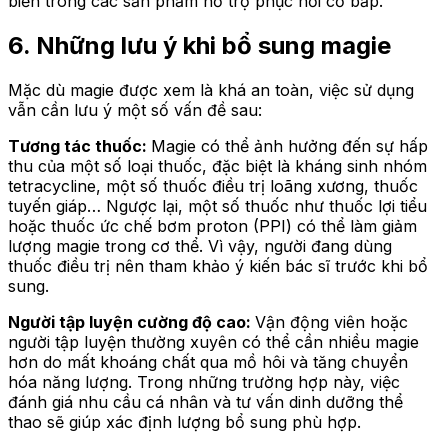
biến trong các sản phẩm hỗ trợ phục hồi cơ bắp.
6. Những lưu ý khi bổ sung magie
Mặc dù magie được xem là khá an toàn, việc sử dụng
vẫn cần lưu ý một số vấn đề sau:
Tương tác thuốc:
Magie có thể ảnh hưởng đến sự hấp
thu của một số loại thuốc, đặc biệt là kháng sinh nhóm
tetracycline, một số thuốc điều trị loãng xương, thuốc
tuyến giáp… Ngược lại, một số thuốc như thuốc lợi tiểu
hoặc thuốc ức chế bơm proton (PPI) có thể làm giảm
lượng magie trong cơ thể. Vì vậy, người đang dùng
thuốc điều trị nên tham khảo ý kiến bác sĩ trước khi bổ
sung.
Người tập luyện cường độ cao:
Vận động viên hoặc
người tập luyện thường xuyên có thể cần nhiều magie
hơn do mất khoáng chất qua mồ hôi và tăng chuyển
hóa năng lượng. Trong những trường hợp này, việc
đánh giá nhu cầu cá nhân và tư vấn dinh dưỡng thể
thao sẽ giúp xác định lượng bổ sung phù hợp.