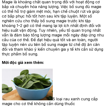
Magie là khoáng chất quan trọng đối với hoạt động cơ
bắp và chuyển hóa năng lượng. Việc bổ sung đủ magie
có thể hỗ trợ giảm mệt mỏi, hạn chế chuột rút và giúp
cơ bắp phục hồi tốt hơn sau khi tập luyện. Một số
nghiên cứu cho thấy bổ sung magie trước khi tập
khoảng 1–2 giờ có thể mang lại lợi ích nhất định đối với
hiệu suất vận động. Tuy nhiên, yếu tố quan trọng nhất
vẫn là đảm bảo tổng lượng magie mỗi ngày đáp ứng nhu
cầu của cơ thể. Để đạt hiệu quả tốt và an toàn, người
tập luyện nên ưu tiên bổ sung magie từ chế độ ăn cân
đối và tham khảo ý kiến chuyên gia y tế khi cần sử dụng
thực phẩm bổ sung.
Mời độc giả xem thêm:
5 loại rau xanh cung cấp
magie cho cơ thể không cần dùng thuốc