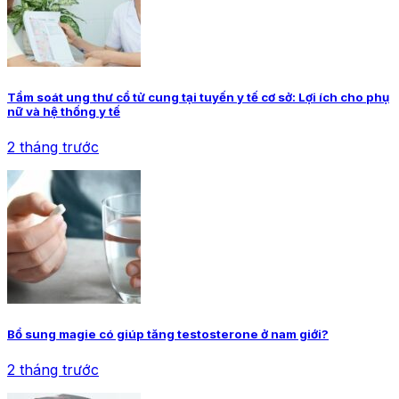
Tầm soát ung thư cổ tử cung tại tuyến y tế cơ sở: Lợi ích cho phụ
nữ và hệ thống y tế
2 tháng trước
Bổ sung magie có giúp tăng testosterone ở nam giới?
2 tháng trước