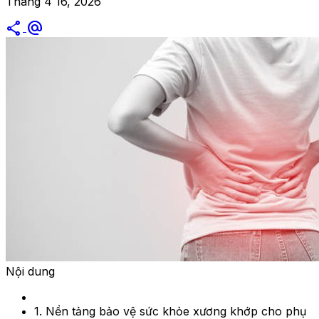
Tháng 4 16, 2026
share
alternate_email
Nội dung
1. Nền tảng bảo vệ sức khỏe xương khớp cho phụ