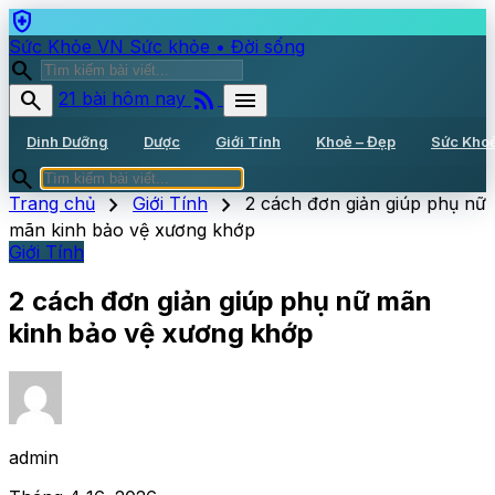
health_and_safety
Sức Khỏe VN
Sức khỏe • Đời sống
search
rss_feed
search
menu
21 bài hôm nay
Dinh Dưỡng
Dược
Giới Tính
Khoẻ – Đẹp
Sức Kho
search
chevron_right
chevron_right
Trang chủ
Giới Tính
2 cách đơn giản giúp phụ nữ
mãn kinh bảo vệ xương khớp
Giới Tính
2 cách đơn giản giúp phụ nữ mãn
kinh bảo vệ xương khớp
admin