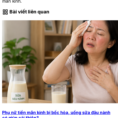
mãn kinh.
grid_view
Bài viết liên quan
Phụ nữ tiền mãn kinh bị bốc hỏa, uống sữa đậu nành
có giúp cải thiện?