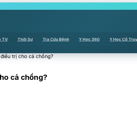
ẻ TV
Thời Sự
Tra Cứu Bệnh
Y Học 360
Y Học Cổ Tru
điều trị cho cả chồng?
 cho cả chồng?