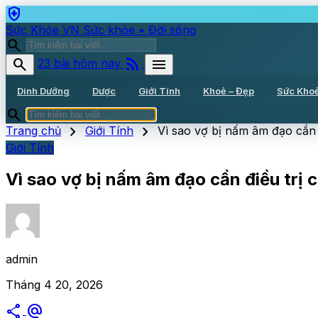
health_and_safety
Sức Khỏe VN
Sức khỏe • Đời sống
search
rss_feed
search
menu
23 bài hôm nay
Dinh Dưỡng
Dược
Giới Tính
Khoẻ – Đẹp
Sức Kho
search
chevron_right
chevron_right
Trang chủ
Giới Tính
Vì sao vợ bị nấm âm đạo cần 
Giới Tính
Vì sao vợ bị nấm âm đạo cần điều trị
admin
Tháng 4 20, 2026
share
alternate_email