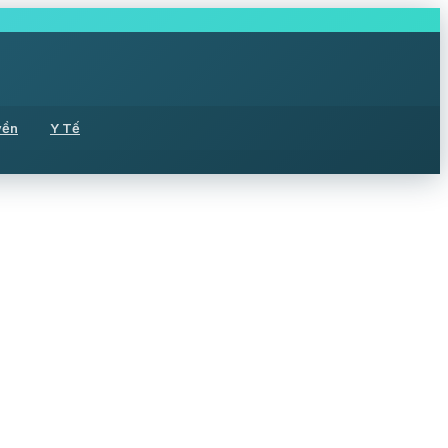
yền
Y Tế