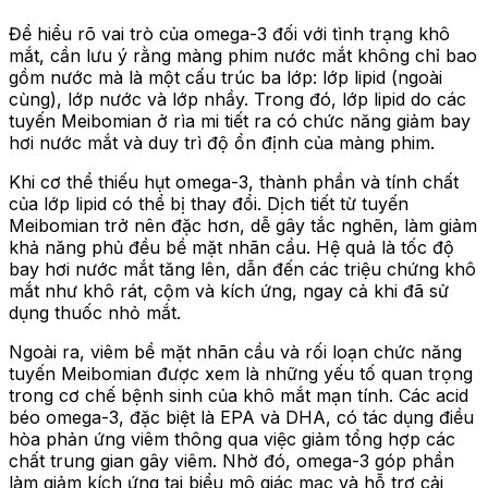
Để hiểu rõ vai trò của omega-3 đối với tình trạng khô
mắt, cần lưu ý rằng màng phim nước mắt không chỉ bao
gồm nước mà là một cấu trúc ba lớp: lớp lipid (ngoài
cùng), lớp nước và lớp nhầy. Trong đó, lớp lipid do các
tuyến Meibomian ở rìa mi tiết ra có chức năng giảm bay
hơi nước mắt và duy trì độ ổn định của màng phim.
Khi cơ thể thiếu hụt omega-3, thành phần và tính chất
của lớp lipid có thể bị thay đổi. Dịch tiết từ tuyến
Meibomian trở nên đặc hơn, dễ gây tắc nghẽn, làm giảm
khả năng phủ đều bề mặt nhãn cầu. Hệ quả là tốc độ
bay hơi nước mắt tăng lên, dẫn đến các triệu chứng khô
mắt như khô rát, cộm và kích ứng, ngay cả khi đã sử
dụng thuốc nhỏ mắt.
Ngoài ra, viêm bề mặt nhãn cầu và rối loạn chức năng
tuyến Meibomian được xem là những yếu tố quan trọng
trong cơ chế bệnh sinh của khô mắt mạn tính. Các acid
béo omega-3, đặc biệt là EPA và DHA, có tác dụng điều
hòa phản ứng viêm thông qua việc giảm tổng hợp các
chất trung gian gây viêm. Nhờ đó, omega-3 góp phần
làm giảm kích ứng tại biểu mô giác mạc và hỗ trợ cải