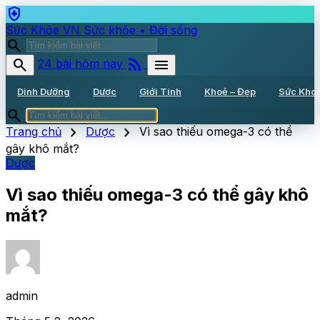
health_and_safety
Sức Khỏe VN
Sức khỏe • Đời sống
search
rss_feed
search
menu
24 bài hôm nay
Dinh Dưỡng
Dược
Giới Tính
Khoẻ – Đẹp
Sức Kho
search
chevron_right
chevron_right
Trang chủ
Dược
Vì sao thiếu omega-3 có thể
gây khô mắt?
Dược
Vì sao thiếu omega-3 có thể gây khô
mắt?
admin