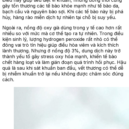
gây tổn thương các tế bào khỏe mạnh như tế bào da,
bạch cầu và nguyên bào sợi. Khi các tế bào này bị phá
hủy, hàng rào miễn dịch tự nhiên tại chỗ bị suy yếu.
Ngoài ra, nồng độ oxy già dùng trong y tế cao hơn rất
nhiều so với mức mà cơ thể tạo ra tự nhiên. Trong điều
kiện sinh lý, lượng hydrogen peroxide rất nhỏ có thể
đóng vai trò tín hiệu giúp điều hòa viêm và kích thích
lành thương. Nhưng ở nồng độ 3%, dung dịch này trở
thành yếu tố gây stress oxy hóa mạnh, khiến tế bào
chết hàng loạt và làm gián đoạn quá trình hồi phục. Hậu
quả là sau khi sát khuẩn ban đầu, vết thương có thể dễ
bị nhiễm khuẩn trở lại nếu không được chăm sóc đúng
cách.