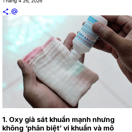
Tháng 4 26, 2026
share
alternate_email
1. Oxy già sát khuẩn mạnh nhưng
không ‘phân biệt’ vi khuẩn và mô