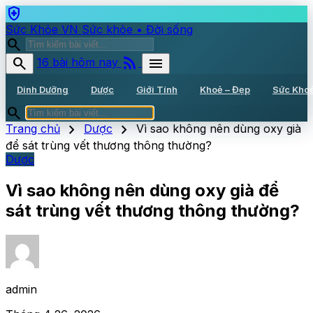
health_and_safety
Sức Khỏe VN
Sức khỏe • Đời sống
search
rss_feed
search
menu
16 bài hôm nay
Dinh Dưỡng
Dược
Giới Tính
Khoẻ – Đẹp
Sức Kho
search
chevron_right
chevron_right
Trang chủ
Dược
Vì sao không nên dùng oxy già
để sát trùng vết thương thông thường?
Dược
Vì sao không nên dùng oxy già để
sát trùng vết thương thông thường?
admin