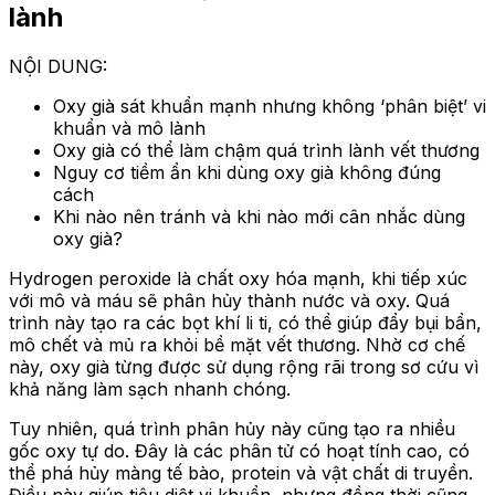
lành
NỘI DUNG:
Oxy già sát khuẩn mạnh nhưng không ‘phân biệt’ vi
khuẩn và mô lành
Oxy già có thể làm chậm quá trình lành vết thương
Nguy cơ tiềm ẩn khi dùng oxy già không đúng
cách
Khi nào nên tránh và khi nào mới cân nhắc dùng
oxy già?
Hydrogen peroxide là chất oxy hóa mạnh, khi tiếp xúc
với mô và máu sẽ phân hủy thành nước và oxy. Quá
trình này tạo ra các bọt khí li ti, có thể giúp đẩy bụi bẩn,
mô chết và mủ ra khỏi bề mặt vết thương. Nhờ cơ chế
này, oxy già từng được sử dụng rộng rãi trong sơ cứu vì
khả năng làm sạch nhanh chóng.
Tuy nhiên, quá trình phân hủy này cũng tạo ra nhiều
gốc oxy tự do. Đây là các phân tử có hoạt tính cao, có
thể phá hủy màng tế bào, protein và vật chất di truyền.
Điều này giúp tiêu diệt vi khuẩn, nhưng đồng thời cũng