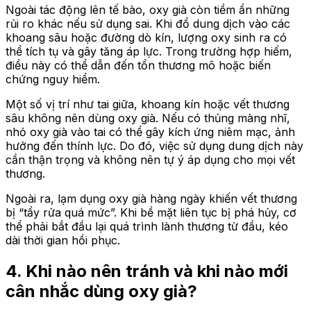
Ngoài tác động lên tế bào, oxy già còn tiềm ẩn những
rủi ro khác nếu sử dụng sai. Khi đổ dung dịch vào các
khoang sâu hoặc đường dò kín, lượng oxy sinh ra có
thể tích tụ và gây tăng áp lực. Trong trường hợp hiếm,
điều này có thể dẫn đến tổn thương mô hoặc biến
chứng nguy hiểm.
Một số vị trí như tai giữa, khoang kín hoặc vết thương
sâu không nên dùng oxy già. Nếu có thủng màng nhĩ,
nhỏ oxy già vào tai có thể gây kích ứng niêm mạc, ảnh
hưởng đến thính lực. Do đó, việc sử dụng dung dịch này
cần thận trọng và không nên tự ý áp dụng cho mọi vết
thương.
Ngoài ra, lạm dụng oxy già hàng ngày khiến vết thương
bị “tẩy rửa quá mức”. Khi bề mặt liên tục bị phá hủy, cơ
thể phải bắt đầu lại quá trình lành thương từ đầu, kéo
dài thời gian hồi phục.
4. Khi nào nên tránh và khi nào mới
cân nhắc dùng oxy già?