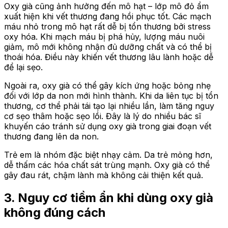
Oxy già cũng ảnh hưởng đến mô hạt – lớp mô đỏ ẩm
xuất hiện khi vết thương đang hồi phục tốt. Các mạch
máu nhỏ trong mô hạt rất dễ bị tổn thương bởi stress
oxy hóa. Khi mạch máu bị phá hủy, lượng máu nuôi
giảm, mô mới không nhận đủ dưỡng chất và có thể bị
thoái hóa. Điều này khiến vết thương lâu lành hoặc dễ
để lại sẹo.
Ngoài ra, oxy già có thể gây kích ứng hoặc bỏng nhẹ
đối với lớp da non mới hình thành. Khi da liên tục bị tổn
thương, cơ thể phải tái tạo lại nhiều lần, làm tăng nguy
cơ sẹo thâm hoặc sẹo lồi. Đây là lý do nhiều bác sĩ
khuyến cáo tránh sử dụng oxy già trong giai đoạn vết
thương đang lên da non.
Trẻ em là nhóm đặc biệt nhạy cảm. Da trẻ mỏng hơn,
dễ thấm các hóa chất sát trùng mạnh. Oxy già có thể
gây đau rát, chậm lành mà không cải thiện kết quả.
3. Nguy cơ tiềm ẩn khi dùng oxy già
không đúng cách