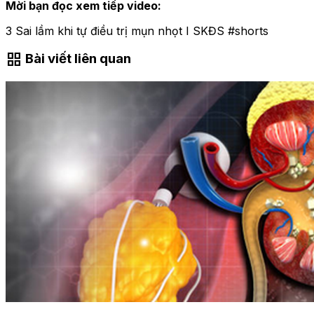
Mời bạn đọc xem tiếp video:
3 Sai lầm khi tự điều trị mụn nhọt I SKĐS #shorts
grid_view
Bài viết liên quan