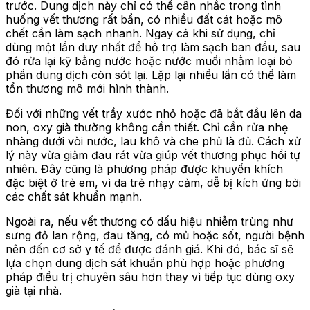
trước. Dung dịch này chỉ có thể cân nhắc trong tình
huống vết thương rất bẩn, có nhiều đất cát hoặc mô
chết cần làm sạch nhanh. Ngay cả khi sử dụng, chỉ
dùng một lần duy nhất để hỗ trợ làm sạch ban đầu, sau
đó rửa lại kỹ bằng nước hoặc nước muối nhằm loại bỏ
phần dung dịch còn sót lại. Lặp lại nhiều lần có thể làm
tổn thương mô mới hình thành.
Đối với những vết trầy xước nhỏ hoặc đã bắt đầu lên da
non, oxy già thường không cần thiết. Chỉ cần rửa nhẹ
nhàng dưới vòi nước, lau khô và che phủ là đủ. Cách xử
lý này vừa giảm đau rát vừa giúp vết thương phục hồi tự
nhiên. Đây cũng là phương pháp được khuyến khích
đặc biệt ở trẻ em, vì da trẻ nhạy cảm, dễ bị kích ứng bởi
các chất sát khuẩn mạnh.
Ngoài ra, nếu vết thương có dấu hiệu nhiễm trùng như
sưng đỏ lan rộng, đau tăng, có mủ hoặc sốt, người bệnh
nên đến cơ sở y tế để được đánh giá. Khi đó, bác sĩ sẽ
lựa chọn dung dịch sát khuẩn phù hợp hoặc phương
pháp điều trị chuyên sâu hơn thay vì tiếp tục dùng oxy
già tại nhà.