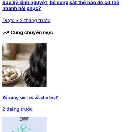
Sau kỳ kinh nguyệt, bổ sung sắt thế nào để cơ thể
nhanh hồi phục?
Dược • 2 tháng trước
trending_up
Cùng chuyên mục
Bổ sung kẽm có tốt cho tóc?
2 tháng trước