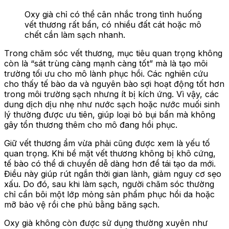
Oxy già chỉ có thể cân nhắc trong tình huống
vết thương rất bẩn, có nhiều đất cát hoặc mô
chết cần làm sạch nhanh.
Trong chăm sóc vết thương, mục tiêu quan trọng không
còn là “sát trùng càng mạnh càng tốt” mà là tạo môi
trường tối ưu cho mô lành phục hồi. Các nghiên cứu
cho thấy tế bào da và nguyên bào sợi hoạt động tốt hơn
trong môi trường sạch nhưng ít bị kích ứng. Vì vậy, các
dung dịch dịu nhẹ như nước sạch hoặc nước muối sinh
lý thường được ưu tiên, giúp loại bỏ bụi bẩn mà không
gây tổn thương thêm cho mô đang hồi phục.
Giữ vết thương ẩm vừa phải cũng được xem là yếu tố
quan trọng. Khi bề mặt vết thương không bị khô cứng,
tế bào có thể di chuyển dễ dàng hơn để tái tạo da mới.
Điều này giúp rút ngắn thời gian lành, giảm nguy cơ sẹo
xấu. Do đó, sau khi làm sạch, người chăm sóc thường
chỉ cần bôi một lớp mỏng sản phẩm phục hồi da hoặc
mỡ bảo vệ rồi che phủ bằng băng sạch.
Oxy già không còn được sử dụng thường xuyên như