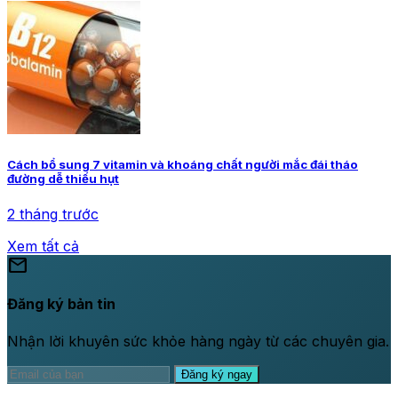
Cách bổ sung 7 vitamin và khoáng chất người mắc đái tháo
đường dễ thiếu hụt
2 tháng trước
Xem tất cả
mail
Đăng ký bản tin
Nhận lời khuyên sức khỏe hàng ngày từ các chuyên gia.
Đăng ký ngay