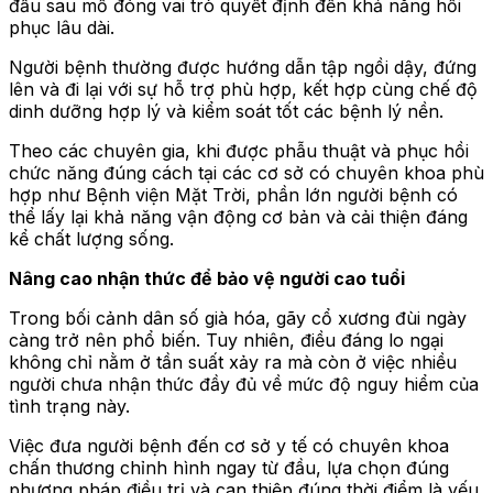
đầu sau mổ đóng vai trò quyết định đến khả năng hồi
phục lâu dài.
Người bệnh thường được hướng dẫn tập ngồi dậy, đứng
lên và đi lại với sự hỗ trợ phù hợp, kết hợp cùng chế độ
dinh dưỡng hợp lý và kiểm soát tốt các bệnh lý nền.
Theo các chuyên gia, khi được phẫu thuật và phục hồi
chức năng đúng cách tại các cơ sở có chuyên khoa phù
hợp như Bệnh viện Mặt Trời, phần lớn người bệnh có
thể lấy lại khả năng vận động cơ bản và cải thiện đáng
kể chất lượng sống.
Nâng cao nhận thức để bảo vệ người cao tuổi
Trong bối cảnh dân số già hóa, gãy cổ xương đùi ngày
càng trở nên phổ biến. Tuy nhiên, điều đáng lo ngại
không chỉ nằm ở tần suất xảy ra mà còn ở việc nhiều
người chưa nhận thức đầy đủ về mức độ nguy hiểm của
tình trạng này.
Việc đưa người bệnh đến cơ sở y tế có chuyên khoa
chấn thương chỉnh hình ngay từ đầu, lựa chọn đúng
phương pháp điều trị và can thiệp đúng thời điểm là yếu