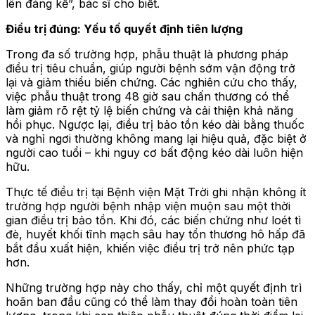
lên đáng kể”, bác sĩ cho biết.
Điều trị đúng: Yếu tố quyết định tiên lượng
Trong đa số trường hợp, phẫu thuật là phương pháp
điều trị tiêu chuẩn, giúp người bệnh sớm vận động trở
lại và giảm thiểu biến chứng. Các nghiên cứu cho thấy,
việc phẫu thuật trong 48 giờ sau chấn thương có thể
làm giảm rõ rệt tỷ lệ biến chứng và cải thiện khả năng
hồi phục. Ngược lại, điều trị bảo tồn kéo dài bằng thuốc
và nghỉ ngơi thường không mang lại hiệu quả, đặc biệt ở
người cao tuổi – khi nguy cơ bất động kéo dài luôn hiện
hữu.
Thực tế điều trị tại Bệnh viện Mặt Trời ghi nhận không ít
trường hợp người bệnh nhập viện muộn sau một thời
gian điều trị bảo tồn. Khi đó, các biến chứng như loét tì
đè, huyết khối tĩnh mạch sâu hay tổn thương hô hấp đã
bắt đầu xuất hiện, khiến việc điều trị trở nên phức tạp
hơn.
Những trường hợp này cho thấy, chỉ một quyết định trì
hoãn ban đầu cũng có thể làm thay đổi hoàn toàn tiên