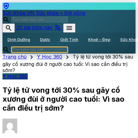
health_and_safety
Sức Khỏe VN
Sức khỏe • Đời sống
search
rss_feed
search
menu
20 bài hôm nay
Dinh Dưỡng
Dược
Giới Tính
Khoẻ – Đẹp
Sức Kho
search
chevron_right
chevron_right
Trang chủ
Y Học 360
Tỷ lệ tử vong tới 30% sau
gãy cổ xương đùi ở người cao tuổi: Vì sao cần điều trị
sớm?
Y Học 360
Tỷ lệ tử vong tới 30% sau gãy cổ
xương đùi ở người cao tuổi: Vì sao
cần điều trị sớm?