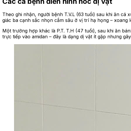
Các ca bệnh điển hình hóc dị vật
Theo ghi nhận, người bệnh T.V.L (63 tuổi) sau khi ăn cá
giác ba cạnh sắc nhọn cắm sâu ở vị trí hạ họng – xoang lê
Một trường hợp khác là P.T. T.H (47 tuổi), sau khi ăn bá
trực tiếp vào amidan – đây là dạng dị vật ít gặp nhưng gây