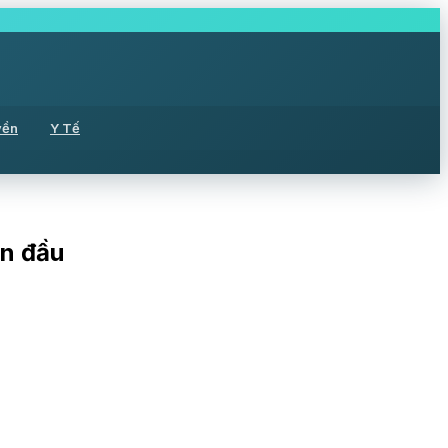
yền
Y Tế
an đầu