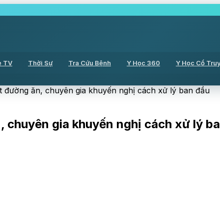
ẻ TV
Thời Sự
Tra Cứu Bệnh
Y Học 360
Y Học Cổ Tru
t đường ăn, chuyên gia khuyến nghị cách xử lý ban đầu
, chuyên gia khuyến nghị cách xử lý b