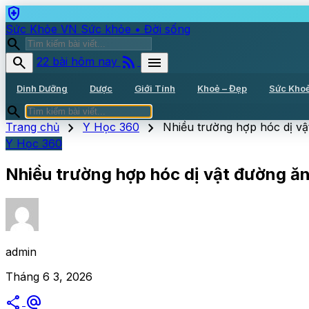
health_and_safety
Sức Khỏe VN
Sức khỏe • Đời sống
search
rss_feed
search
menu
22 bài hôm nay
Dinh Dưỡng
Dược
Giới Tính
Khoẻ – Đẹp
Sức Kho
search
chevron_right
chevron_right
Trang chủ
Y Học 360
Nhiều trường hợp hóc dị vậ
Y Học 360
Nhiều trường hợp hóc dị vật đường ăn
admin
Tháng 6 3, 2026
share
alternate_email