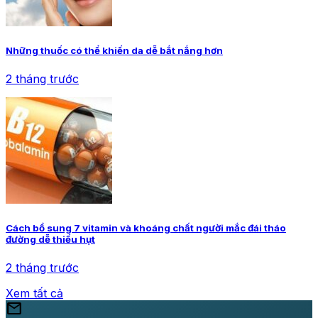
Những thuốc có thể khiến da dễ bắt nắng hơn
2 tháng trước
Cách bổ sung 7 vitamin và khoáng chất người mắc đái tháo
đường dễ thiếu hụt
2 tháng trước
Xem tất cả
mail