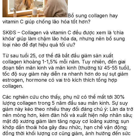
Bổ sung collagen hay
vitamin C giúp chống lão hóa tốt hơn?
SKĐS – Collagen và vitamin C đều được xem là ‘chìa
khóa’ giúp làm chậm lão hóa da, nhưng nên bổ sung
loại nào để đạt hiệu quả tối ưu?
Từ sau tuổi 25, cơ thể đã bắt đầu giảm sản xuất
collagen khoảng 1-1,5% mỗi năm. Tuy nhiên, đến giai
đoạn tiền mãn kinh và mãn kinh (thường từ 45-55 tuổi),
tốc độ suy giảm này diễn ra nhanh hơn do sự sụt giảm
estrogen, hormone có vai trò kích thích tổng hợp
collagen.
Các nghiên cứu cho thấy, phụ nữ có thể mất tới 30%
lượng collagen trong 5 năm đầu sau mãn kinh. Sự suy
giảm này kéo theo nhiều thay đổi đáng chú ý: Làn da trở
nên mỏng hơn, kém đàn hồi và xuất hiện nếp nhăn sâu;
mật độ xương giảm làm tăng nguy cơ loãng xương; sụn
khớp dần thoái hóa gây đau nhức, hạn chế vận động;
đồng thời khối lượng cơ cũng giảm, ảnh hưởng đến sức