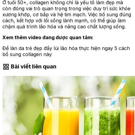
Ở tuổi 50+, collagen không chỉ là yếu tố làm đẹp mà
còn đóng vai trò quan trọng trong việc duy trì sức khỏe
xương khớp, cơ bắp và hệ tim mạch. Việc bổ sung đúng
cách, kết hợp với lối sống lành mạnh, có thể giúp làm
chậm quá trình lão hóa và nâng cao chất lượng sống.
Xem thêm video đang được quan tâm:
Để làn da trẻ đẹp đẩy lùi lão hóa thực hiện ngay 5 cách
bổ sung collagen này
grid_view
Bài viết liên quan