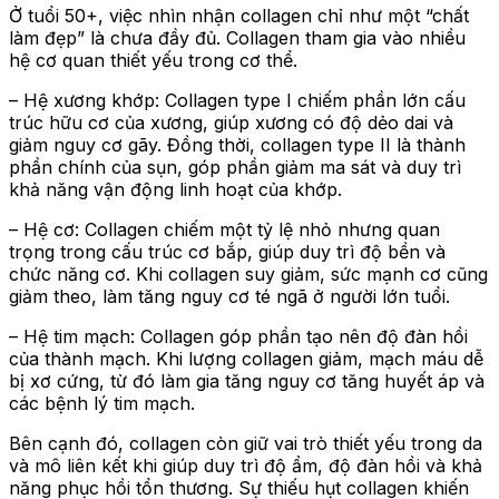
Ở tuổi 50+, việc nhìn nhận collagen chỉ như một “chất
làm đẹp” là chưa đầy đủ. Collagen tham gia vào nhiều
hệ cơ quan thiết yếu trong cơ thể.
– Hệ xương khớp: Collagen type I chiếm phần lớn cấu
trúc hữu cơ của xương, giúp xương có độ dẻo dai và
giảm nguy cơ gãy. Đồng thời, collagen type II là thành
phần chính của sụn, góp phần giảm ma sát và duy trì
khả năng vận động linh hoạt của khớp.
– Hệ cơ: Collagen chiếm một tỷ lệ nhỏ nhưng quan
trọng trong cấu trúc cơ bắp, giúp duy trì độ bền và
chức năng cơ. Khi collagen suy giảm, sức mạnh cơ cũng
giảm theo, làm tăng nguy cơ té ngã ở người lớn tuổi.
– Hệ tim mạch: Collagen góp phần tạo nên độ đàn hồi
của thành mạch. Khi lượng collagen giảm, mạch máu dễ
bị xơ cứng, từ đó làm gia tăng nguy cơ tăng huyết áp và
các bệnh lý tim mạch.
Bên cạnh đó, collagen còn giữ vai trò thiết yếu trong da
và mô liên kết khi giúp duy trì độ ẩm, độ đàn hồi và khả
năng phục hồi tổn thương. Sự thiếu hụt collagen khiến