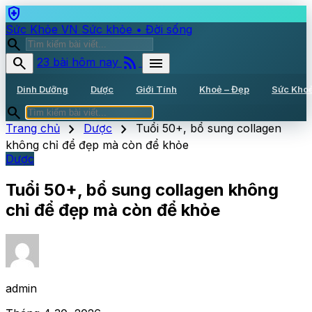
health_and_safety
Sức Khỏe VN
Sức khỏe • Đời sống
search
rss_feed
search
menu
23 bài hôm nay
Dinh Dưỡng
Dược
Giới Tính
Khoẻ – Đẹp
Sức Kho
search
chevron_right
chevron_right
Trang chủ
Dược
Tuổi 50+, bổ sung collagen
không chỉ để đẹp mà còn để khỏe
Dược
Tuổi 50+, bổ sung collagen không
chỉ để đẹp mà còn để khỏe
admin