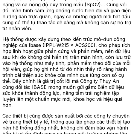
nặng và cả nồng độ oxy trong máu (SpO2)… Cùng với
đó, màn hình cảm ứng chống nước hiện đại và giao diện
hướng dẫn trực quan, ngay cả những người mới bắt đầu
cũng có thể tự thao tác dễ dàng mà không cần sự hỗ trợ
từ nhân viên.
Hệ thống được xây dựng theo kiến trúc mô-đun công
nghiệp của Ibase (IPPL-W215 × ACS200), cho phép tích
hợp linh hoạt giữa phần cứng và phần mềm, nên dữ liệu
sau khi đo không chỉ hiển thị trên màn hình, còn lưu trữ
vào hệ thống như máy tính, phần mềm theo dõi của mỗi
hội viên, giúp họ ghi nhớ từ đó nhìn thấy rõ ràng hành
trình cải thiện sức khỏe của mình qua từng con số cụ
thể. Đây chính là giá trị cốt lõi mà Công ty Thụy An
cùng đối tác IBASE mong muốn gửi gắm: Biến dữ liệu
sức khỏe thành động lực, nâng tầm trải nghiệm tập
luyện lên một chuẩn mực mới, khoa học và hiệu quả
hơn.
Các thiết bị cũng được sản xuất bởi các công ty chuyên
về trang thiết bị y tế, thông qua lắp ghép các thiết bị tạo
nên hệ thống đồng nhất, không chỉ đảm bảo vận hành
bền bỉ và ổn định ngay cả trong môi trường phòng tập