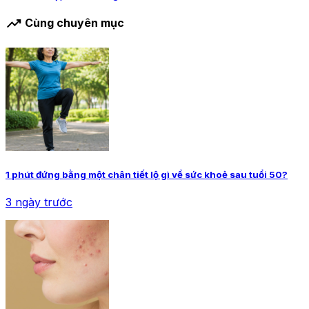
trending_up
Cùng chuyên mục
1 phút đứng bằng một chân tiết lộ gì về sức khoẻ sau tuổi 50?
3 ngày trước