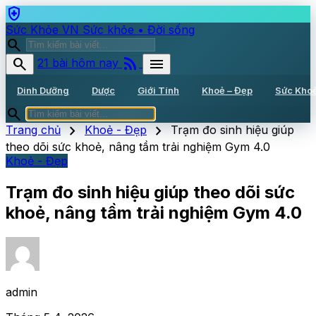
health_and_safety
Sức Khỏe VN
Sức khỏe • Đời sống
search
rss_feed
search
menu
21 bài hôm nay
Dinh Dưỡng
Dược
Giới Tính
Khoẻ – Đẹp
Sức Kho
search
chevron_right
chevron_right
Trang chủ
Khoẻ - Đẹp
Trạm đo sinh hiệu giúp
theo dõi sức khoẻ, nâng tầm trải nghiệm Gym 4.0
Khoẻ - Đẹp
Trạm đo sinh hiệu giúp theo dõi sức
khoẻ, nâng tầm trải nghiệm Gym 4.0
admin