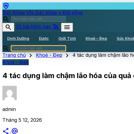
health_and_safety
Sức Khỏe VN
Sức khỏe • Đời sống
search
rss_feed
search
menu
22 bài hôm nay
Dinh Dưỡng
Dược
Giới Tính
Khoẻ – Đẹp
Sức Kho
search
chevron_right
chevron_right
Trang chủ
Khoẻ - Đẹp
4 tác dụng làm chậm lão h
Khoẻ - Đẹp
4 tác dụng làm chậm lão hóa của quả
admin
Tháng 5 12, 2026
share
alternate_email