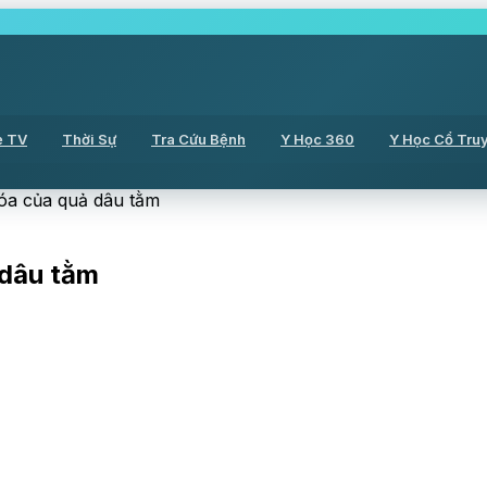
ẻ TV
Thời Sự
Tra Cứu Bệnh
Y Học 360
Y Học Cổ Tru
óa của quả dâu tằm
 dâu tằm