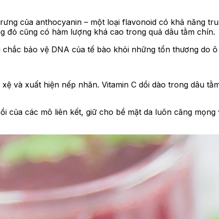
ưng của anthocyanin – một loại flavonoid có khả năng trun
ng đỏ cũng có hàm lượng khá cao trong quả dâu tằm chín.
 chắc bảo vệ DNA của tế bào khỏi những tổn thương do ô n
ệ và xuất hiện nếp nhăn. Vitamin C dồi dào trong dâu tằm đ
hồi của các mô liên kết, giữ cho bề mặt da luôn căng mọn