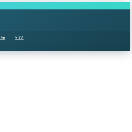
yền
Y Tế