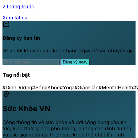
2 tháng trước
Xem tất cả
mail
Đăng ký bản tin
Nhận lời khuyên sức khỏe hàng ngày từ các chuyên gia.
Đăng ký ngay
Tag nổi bật
#DinhDưỡng
#SốngKhỏe
#Yoga
#GiảmCân
#MentalHealth
#
health_and_safety
Sức Khỏe VN
Cổng thông tin về sức khỏe và đời sống cung cấp tin
tức, kiến thức y học phổ thông, hướng dẫn dinh dưỡng
và các giải pháp cải thiện sức khỏe thể chất lẫn tinh