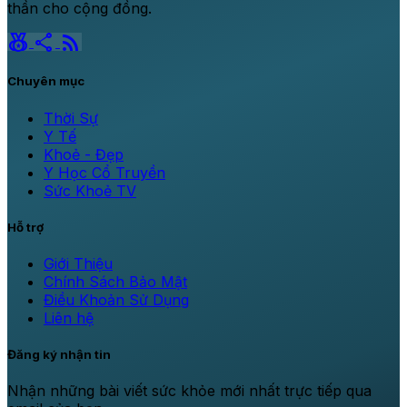
thần cho cộng đồng.
social_leaderboard
share
rss_feed
Chuyên mục
Thời Sự
Y Tế
Khoẻ - Đẹp
Y Học Cổ Truyền
Sức Khoẻ TV
Hỗ trợ
Giới Thiệu
Chính Sách Bảo Mật
Điều Khoản Sử Dụng
Liên hệ
Đăng ký nhận tin
Nhận những bài viết sức khỏe mới nhất trực tiếp qua