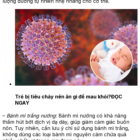
lượng đường tự nhiên nhẹ nhàng cho cơ thể.
Trẻ bị tiêu chảy nên ăn gì để mau khỏi?
ĐỌC
NGAY
–
Bánh mì trắng nướng
: Bánh mì nướng có khả năng
thấm hút bớt dịch vị dạ dày, giúp giảm cảm giác buồn
nôn. Tuy nhiên, cần lưu ý chỉ sử dụng bánh mì trắng,
không dùng các loại bánh mì nguyên cám chứa quá