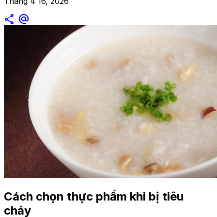
Tháng 4 16, 2026
share
alternate_email
Cách chọn thực phẩm khi bị tiêu
chảy