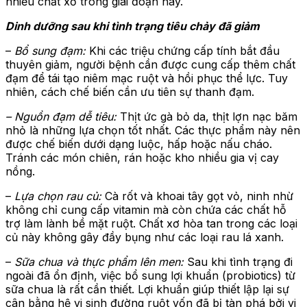
nhiều chất xơ trong giai đoạn này.
Dinh dưỡng sau khi tình trạng tiêu chảy đã giảm
–
Bổ sung đạm:
Khi các triệu chứng cấp tính bắt đầu
thuyên giảm, người bệnh cần được cung cấp thêm chất
đạm để tái tạo niêm mạc ruột và hồi phục thể lực. Tuy
nhiên, cách chế biến cần ưu tiên sự thanh đạm.
– Nguồn đạm dễ tiêu:
Thịt ức gà bỏ da, thịt lợn nạc băm
nhỏ là những lựa chọn tốt nhất. Các thực phẩm này nên
được chế biến dưới dạng luộc, hấp hoặc nấu cháo.
Tránh các món chiên, rán hoặc kho nhiều gia vị cay
nồng.
–
Lựa chọn rau củ:
Cà rốt và khoai tây gọt vỏ, ninh nhừ
không chỉ cung cấp vitamin mà còn chứa các chất hỗ
trợ làm lành bề mặt ruột. Chất xơ hòa tan trong các loại
củ này không gây đầy bụng như các loại rau lá xanh.
–
Sữa chua và thực phẩm lên men:
Sau khi tình trạng đi
ngoài đã ổn định, việc bổ sung lợi khuẩn (probiotics) từ
sữa chua là rất cần thiết. Lợi khuẩn giúp thiết lập lại sự
cân bằng hệ vi sinh đường ruột vốn đã bị tàn phá bởi vi