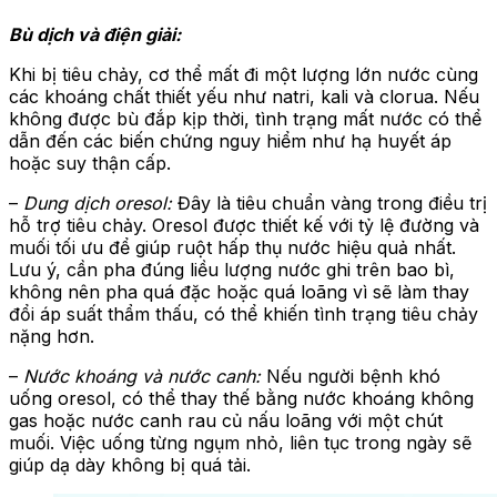
Bù dịch và điện giải:
Khi bị tiêu chảy, cơ thể mất đi một lượng lớn nước cùng
các khoáng chất thiết yếu như natri, kali và clorua. Nếu
không được bù đắp kịp thời, tình trạng mất nước có thể
dẫn đến các biến chứng nguy hiểm như hạ huyết áp
hoặc suy thận cấp.
–
Dung dịch oresol:
Đây là tiêu chuẩn vàng trong điều trị
hỗ trợ tiêu chảy. Oresol được thiết kế với tỷ lệ đường và
muối tối ưu để giúp ruột hấp thụ nước hiệu quả nhất.
Lưu ý, cần pha đúng liều lượng nước ghi trên bao bì,
không nên pha quá đặc hoặc quá loãng vì sẽ làm thay
đổi áp suất thẩm thấu, có thể khiến tình trạng tiêu chảy
nặng hơn.
–
Nước khoáng và nước canh:
Nếu người bệnh khó
uống oresol, có thể thay thế bằng nước khoáng không
gas hoặc nước canh rau củ nấu loãng với một chút
muối. Việc uống từng ngụm nhỏ, liên tục trong ngày sẽ
giúp dạ dày không bị quá tải.