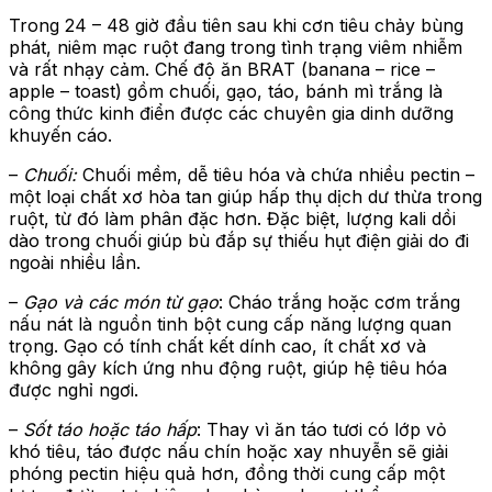
Trong 24 – 48 giờ đầu tiên sau khi cơn tiêu chảy bùng
phát, niêm mạc ruột đang trong tình trạng viêm nhiễm
và rất nhạy cảm. Chế độ ăn BRAT (banana – rice –
apple – toast) gồm chuối, gạo, táo, bánh mì trắng là
công thức kinh điển được các chuyên gia dinh dưỡng
khuyến cáo.
–
Chuối:
Chuối mềm, dễ tiêu hóa và chứa nhiều pectin –
một loại chất xơ hòa tan giúp hấp thụ dịch dư thừa trong
ruột, từ đó làm phân đặc hơn. Đặc biệt, lượng kali dồi
dào trong chuối giúp bù đắp sự thiếu hụt điện giải do đi
ngoài nhiều lần.
–
Gạo và các món từ gạo
: Cháo trắng hoặc cơm trắng
nấu nát là nguồn tinh bột cung cấp năng lượng quan
trọng. Gạo có tính chất kết dính cao, ít chất xơ và
không gây kích ứng nhu động ruột, giúp hệ tiêu hóa
được nghỉ ngơi.
–
Sốt táo hoặc táo hấp
: Thay vì ăn táo tươi có lớp vỏ
khó tiêu, táo được nấu chín hoặc xay nhuyễn sẽ giải
phóng pectin hiệu quả hơn, đồng thời cung cấp một