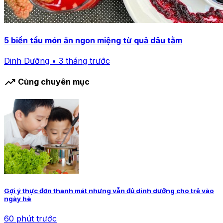
5 biến tấu món ăn ngon miệng từ quả dâu tằm
Dinh Dưỡng • 3 tháng trước
trending_up
Cùng chuyên mục
Gợi ý thực đơn thanh mát nhưng vẫn đủ dinh dưỡng cho trẻ vào
ngày hè
60 phút trước