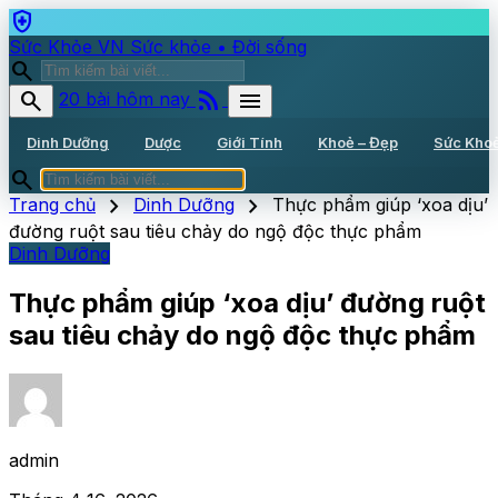
health_and_safety
Sức Khỏe VN
Sức khỏe • Đời sống
search
rss_feed
search
menu
20 bài hôm nay
Dinh Dưỡng
Dược
Giới Tính
Khoẻ – Đẹp
Sức Kho
search
chevron_right
chevron_right
Trang chủ
Dinh Dưỡng
Thực phẩm giúp ‘xoa dịu’
đường ruột sau tiêu chảy do ngộ độc thực phẩm
Dinh Dưỡng
Thực phẩm giúp ‘xoa dịu’ đường ruột
sau tiêu chảy do ngộ độc thực phẩm
admin