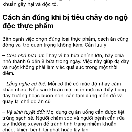
khuẩn gây hại và độc tố.
Cách ăn đúng khi bị tiêu chảy do ngộ
độc thực phẩm
Bên cạnh việc chọn đúng loại thực phẩm, cách ăn cũng
đóng vai trò quan trọng không kém. Cần lưu ý:
–
Chia nhỏ bữa ăn
: Thay vì ba bữa chính lớn, hãy chia
nhỏ thành 6 đến 8 bữa trong ngày. Việc này giúp dạ dày
và ruột không phải làm việc quá sức trong một thời
điểm.
–
Lắng nghe cơ thể:
Mỗi cơ thể có mức độ nhạy cảm
khác nhau. Nếu sau khi ăn một món mới mà thấy bụng
đầy trướng hoặc buồn nôn, cần tạm dừng món đó và
quay lại chế độ ăn cũ.
–
Vệ sinh tuyệt đối:
Mọi dụng cụ ăn uống cần được tiệt
trùng sạch sẽ. Người chăm sóc và người bệnh cần rửa
tay thường xuyên để tránh tình trạng nhiễm khuẩn
chéo, khiến bệnh tái phát hoặc lây lan.