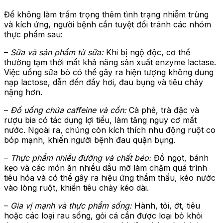
Để không làm trầm trọng thêm tình trạng nhiễm trùng
và kích ứng, người bệnh cần tuyệt đối tránh các nhóm
thực phẩm sau:
–
Sữa và sản phẩm từ sữa:
Khi bị ngộ độc, cơ thể
thường tạm thời mất khả năng sản xuất enzyme lactase.
Việc uống sữa bò có thể gây ra hiện tượng không dung
nạp lactose, dẫn đến đầy hơi, đau bụng và tiêu chảy
nặng hơn.
–
Đồ uống chứa caffeine và cồn:
Cà phê, trà đặc và
rượu bia có tác dụng lợi tiểu, làm tăng nguy cơ mất
nước. Ngoài ra, chúng còn kích thích nhu động ruột co
bóp mạnh, khiến người bệnh đau quặn bụng.
–
Thực phẩm nhiều đường và chất béo:
Đồ ngọt, bánh
kẹo và các món ăn nhiều dầu mỡ làm chậm quá trình
tiêu hóa và có thể gây ra hiệu ứng thẩm thấu, kéo nước
vào lòng ruột, khiến tiêu chảy kéo dài.
–
Gia vị mạnh và thực phẩm sống:
Hành, tỏi, ớt, tiêu
hoặc các loại rau sống, gỏi cá cần được loại bỏ khỏi