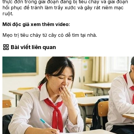
thực đơn trong giai đoạn đang bị tiêu chảy và giai đoạn
hồi phục để tránh làm trầy xước và gây rát niêm mạc
ruột.
Mời độc giả xem thêm video:
Mẹo trị tiêu chảy từ cây cỏ dễ tìm tại nhà.
grid_view
Bài viết liên quan