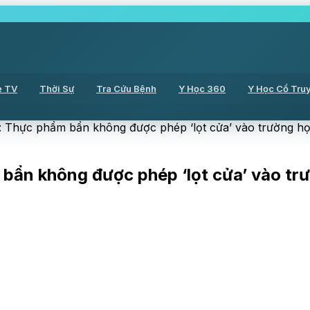
ẻ TV
Thời Sự
Tra Cứu Bệnh
Y Học 360
Y Học Cổ Tru
 Thực phẩm bẩn không được phép ‘lọt cửa’ vào trường h
bẩn không được phép ‘lọt cửa’ vào tr