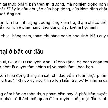
n tại thực phẩm bẩn trên thị trường, mà nghiêm trọng hơn 
nhất. “Đây là câu chuyện của hợp đồng, của kiểm định chất 
c”, ông nói.
n lý, như tình trạng buông lỏng kiểm tra, thậm chí có thể 
y rủi ro về phía người tiêu dùng, đặc biệt là học sinh.
 chục, hàng trăm, thậm chí hàng nghìn học sinh. Nếu quy tr
ại ở bất cứ đâu
 lý, GS.AHLĐ Nguyễn Anh Trí cho rằng, để ngăn chặn thực
 chốt là quyết tâm chính trị và cách làm khoa học.
 nhiều động thái giám sát, chỉ đạo về an toàn thực phẩm. T
rào”. “Khi có vụ việc thì rộ lên kiểm tra, xử lý, nhưng sa
 đảm bảo an toàn thực phẩm hiện nay là phải kiên quyết k
à phải trở thành một quan điểm xuyên suốt, một “lằn ranh 