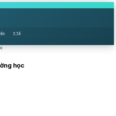
yền
Y Tế
ọc
ường học