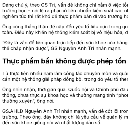
Đáng chú ý, theo GS Trí, vấn đề không chỉ nằm ở việc tồ
trường học – nơi lẽ ra phải có tiêu chuẩn kiểm soát cao 
nghiêm túc thì rất khó để thực phẩm bẩn đi vào trường họ
Ông cũng thẳng thắn đề cập đến yếu tố tiêu cực trong quả
toàn. Điều này khiến hệ thống kiểm soát bị vô hiệu hóa, đẩ
“Đây là vấn đề liên quan trực tiếp đến sức khỏe của hàng
thể chấp nhận được”, GS Nguyễn Anh Trí nhấn mạnh.
Thực phẩm bẩn không được phép tồn t
Từ thực tiễn nhiều năm làm công tác chuyên môn và quản
cần một hệ thống giải pháp đồng bộ, trong đó yếu tố then
Ông nhìn nhận, thời gian qua, Quốc hội và Chính phủ đã có
thống, chưa thực sự khoa học và thường mang tính “phong t
thường xuyên”, ông nói.
GS.AHLĐ Nguyễn Anh Trí nhấn mạnh, vấn đề cốt lõi trong
trường. Theo ông, đây không chỉ là yêu cầu về quản lý m
đến sức khỏe giống nòi và chất lượng dân số.