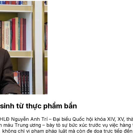
 sinh từ thực phẩm bẩn
HLĐ Nguyễn Anh Trí – Đại biểu Quốc hội khóa XIV, XV, th
máu Trung ương – bày tỏ sự bức xúc trước vụ việc hàng tr
, không chỉ vi phạm pháp luật mà còn đe dọa trực tiếp đến