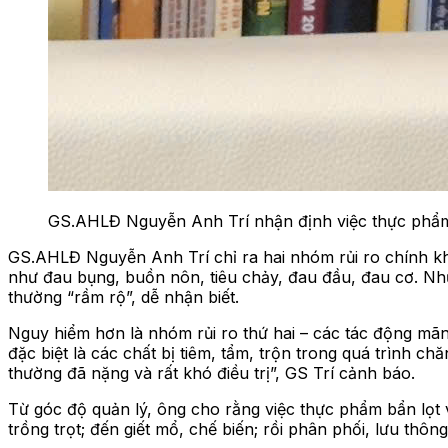
GS.AHLĐ Nguyễn Anh Trí nhận định việc thực phẩm 
GS.AHLĐ Nguyễn Anh Trí chỉ ra hai nhóm rủi ro chính kh
như đau bụng, buồn nôn, tiêu chảy, đau đầu, đau cơ. Nhữ
thường “rầm rộ”, dễ nhận biết.
Nguy hiểm hơn là nhóm rủi ro thứ hai – các tác động mãn 
đặc biệt là các chất bị tiêm, tẩm, trộn trong quá trình c
thường đã nặng và rất khó điều trị”, GS Trí cảnh báo.
Từ góc độ quản lý, ông cho rằng việc thực phẩm bẩn lọt
trồng trọt; đến giết mổ, chế biến; rồi phân phối, lưu thô