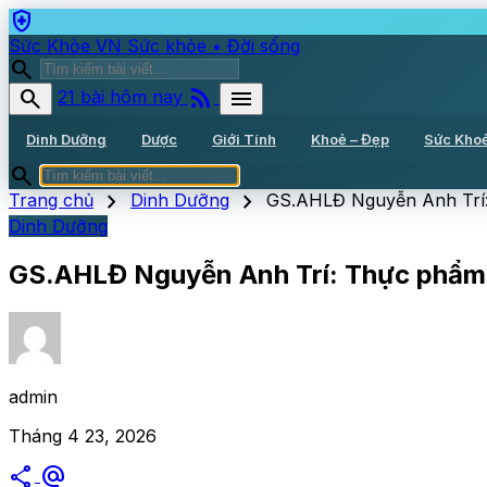
health_and_safety
Sức Khỏe VN
Sức khỏe • Đời sống
search
rss_feed
search
menu
21 bài hôm nay
Dinh Dưỡng
Dược
Giới Tính
Khoẻ – Đẹp
Sức Kho
search
chevron_right
chevron_right
Trang chủ
Dinh Dưỡng
GS.AHLĐ Nguyễn Anh Trí:
Dinh Dưỡng
GS.AHLĐ Nguyễn Anh Trí: Thực phẩm 
admin
Tháng 4 23, 2026
share
alternate_email