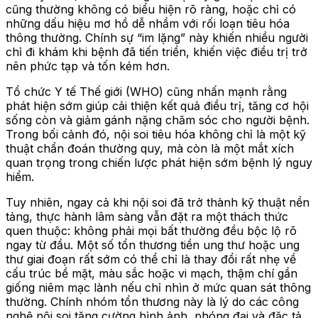
cũng thường không có biểu hiện rõ ràng, hoặc chỉ có
những dấu hiệu mơ hồ dễ nhầm với rối loạn tiêu hóa
thông thường. Chính sự “im lặng” này khiến nhiều người
chỉ đi khám khi bệnh đã tiến triển, khiến việc điều trị trở
nên phức tạp và tốn kém hơn.
Tổ chức Y tế Thế giới (WHO) cũng nhấn mạnh rằng
phát hiện sớm giúp cải thiện kết quả điều trị, tăng cơ hội
sống còn và giảm gánh nặng chăm sóc cho người bệnh.
Trong bối cảnh đó, nội soi tiêu hóa không chỉ là một kỹ
thuật chẩn đoán thường quy, mà còn là một mắt xích
quan trọng trong chiến lược phát hiện sớm bệnh lý nguy
hiểm.
Tuy nhiên, ngay cả khi nội soi đã trở thành kỹ thuật nền
tảng, thực hành lâm sàng vẫn đặt ra một thách thức
quen thuộc: không phải mọi bất thường đều bộc lộ rõ
ngay từ đầu. Một số tổn thương tiền ung thư hoặc ung
thư giai đoạn rất sớm có thể chỉ là thay đổi rất nhẹ về
cấu trúc bề mặt, màu sắc hoặc vi mạch, thậm chí gần
giống niêm mạc lành nếu chỉ nhìn ở mức quan sát thông
thường. Chính nhóm tổn thương này là lý do các công
nghệ nội soi tăng cường hình ảnh, phóng đại và đặc tả