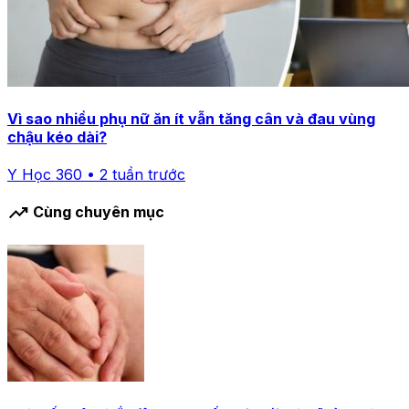
Vì sao nhiều phụ nữ ăn ít vẫn tăng cân và đau vùng
chậu kéo dài?
Y Học 360 • 2 tuần trước
trending_up
Cùng chuyên mục