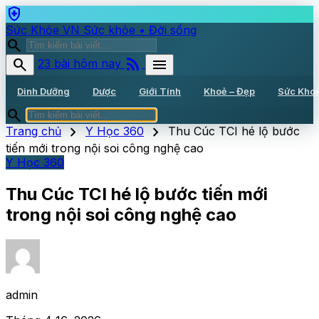
health_and_safety
Sức Khỏe VN
Sức khỏe • Đời sống
search
rss_feed
search
menu
23 bài hôm nay
Dinh Dưỡng
Dược
Giới Tính
Khoẻ – Đẹp
Sức Kho
search
chevron_right
chevron_right
Trang chủ
Y Học 360
Thu Cúc TCI hé lộ bước
tiến mới trong nội soi công nghệ cao
Y Học 360
Thu Cúc TCI hé lộ bước tiến mới
trong nội soi công nghệ cao
admin