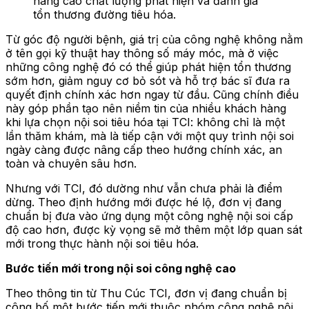
nâng cao chất lượng phát hiện và đánh giá
tổn thương đường tiêu hóa.
Từ góc độ người bệnh, giá trị của công nghệ không nằm
ở tên gọi kỹ thuật hay thông số máy móc, mà ở việc
những công nghệ đó có thể giúp phát hiện tổn thương
sớm hơn, giảm nguy cơ bỏ sót và hỗ trợ bác sĩ đưa ra
quyết định chính xác hơn ngay từ đầu. Cũng chính điều
này góp phần tạo nên niềm tin của nhiều khách hàng
khi lựa chọn nội soi tiêu hóa tại TCI: không chỉ là một
lần thăm khám, mà là tiếp cận với một quy trình nội soi
ngày càng được nâng cấp theo hướng chính xác, an
toàn và chuyên sâu hơn.
Nhưng với TCI, đó dường như vẫn chưa phải là điểm
dừng. Theo định hướng mới được hé lộ, đơn vị đang
chuẩn bị đưa vào ứng dụng một công nghệ nội soi cấp
độ cao hơn, được kỳ vọng sẽ mở thêm một lớp quan sát
mới trong thực hành nội soi tiêu hóa.
Bước tiến mới trong nội soi công nghệ cao
Theo thông tin từ Thu Cúc TCI, đơn vị đang chuẩn bị
công bố một bước tiến mới thuộc nhóm công nghệ nội