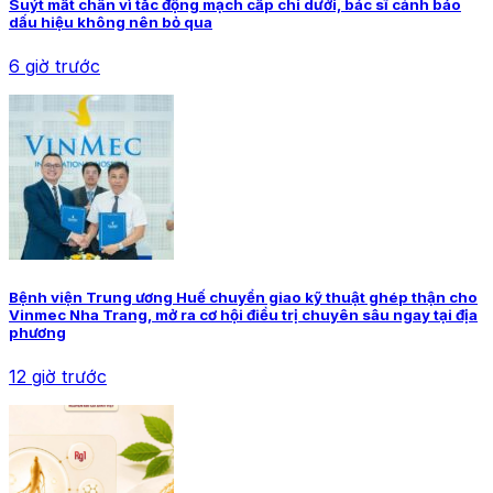
Suýt mất chân vì tắc động mạch cấp chi dưới, bác sĩ cảnh báo
dấu hiệu không nên bỏ qua
6 giờ trước
Bệnh viện Trung ương Huế chuyển giao kỹ thuật ghép thận cho
Vinmec Nha Trang, mở ra cơ hội điều trị chuyên sâu ngay tại địa
phương
12 giờ trước