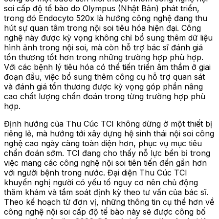
soi cấp độ tế bào do Olympus (Nhật Bản) phát triển,
trong đó Endocyto 520x là hướng công nghệ đang thu
hút sự quan tâm trong nội soi tiêu hóa hiện đại. Công
nghệ này được kỳ vọng không chỉ bổ sung thêm dữ liệu
hình ảnh trong nội soi, mà còn hỗ trợ bác sĩ đánh giá
tổn thương tốt hơn trong những trường hợp phù hợp.
Với các bệnh lý tiêu hóa có thể tiến triển âm thầm ở giai
đoạn đầu, việc bổ sung thêm công cụ hỗ trợ quan sát
và đánh giá tổn thương được kỳ vọng góp phần nâng
cao chất lượng chẩn đoán trong từng trường hợp phù
hợp.
Định hướng của Thu Cúc TCI không dừng ở một thiết bị
riêng lẻ, mà hướng tới xây dựng hệ sinh thái nội soi công
nghệ cao ngày càng toàn diện hơn, phục vụ mục tiêu
chẩn đoán sớm. TCI đang cho thấy nỗ lực bền bỉ trong
việc mang các công nghệ nội soi tiên tiến đến gần hơn
với người bệnh trong nước. Đại diện Thu Cúc TCI
khuyến nghị người có yếu tố nguy cơ nên chủ động
thăm khám và tầm soát định kỳ theo tư vấn của bác sĩ.
Theo kế hoạch từ đơn vị, những thông tin cụ thể hơn về
công nghệ nội soi cấp độ tế bào này sẽ được công bố