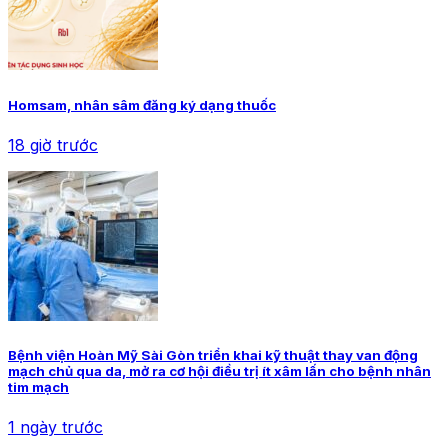
Homsam, nhân sâm đăng ký dạng thuốc
18 giờ trước
Bệnh viện Hoàn Mỹ Sài Gòn triển khai kỹ thuật thay van động
mạch chủ qua da, mở ra cơ hội điều trị ít xâm lấn cho bệnh nhân
tim mạch
1 ngày trước