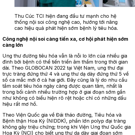
Thu Cúc TCI hiện đang đầu tư mạnh cho hệ
thống nội soi công nghệ cao, hướng tới nâng
cao hiệu quả phát hiện sớm bệnh lý tiêu hóa.
Công nghệ nội soi càng tiến xa, cơ hội phát hiện sớm
càng lớn
Ung thư đường tiêu hóa vẫn là nỗi lo lớn của nhiều gia
đình bởi bệnh có thể tiến triển âm thầm trong thời gian
dài. Theo GLOBOCAN 2022 tại Việt Nam, ung thư đại
trực tràng đứng thứ 4 và ung thư dạ dày đứng thứ 5 về
số ca mắc mới ở cả hai giới. Đây cũng là lý do nhu cầu
tầm soát tiêu hóa ngày càng được quan tâm, nhất là
trong bối cảnh nhiều trường hợp ở giai đoạn sớm gần
như không có biểu hiện rõ rệt hoặc chỉ có những dấu
hiệu rất mơ hồ.
Theo Viện Quốc gia về Đái tháo đường, Tiêu hóa và
Bệnh thận Hoa Kỳ (NIDDK), phần lớn polyp đại tràng
không gây triệu chứng; trong khi Viện Ung thư Quốc gia
Hoa Kỳ (NCI) cho biết ung thư dạ dày giai đoạn sớm