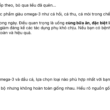
iếp theo, bỏ qua liều đã quên…
ực phẩm giàu omega-3 như cá hồi, cá thu, cá mòi trong ch
rong ngày. Điều quan trọng là uống
cùng bữa ăn, đặc biệt 
giảm đáng kể các tác dụng phụ khó chịu. Nếu bạn có bệnh
toàn và hiệu quả.
omega-3 và dầu cá, lựa chọn loại nào phù hợp nhất với bạ
 bộ nhưng không hoàn toàn giống nhau. Hiểu rõ nguồn gốc