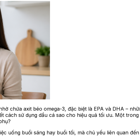
hờ chứa axit béo omega-3, đặc biệt là EPA và DHA – những
iết cách sử dụng dầu cá sao cho hiệu quả tối ưu. Một tron
 phụ?
iệc uống buổi sáng hay buổi tối, mà chủ yếu liên quan đến