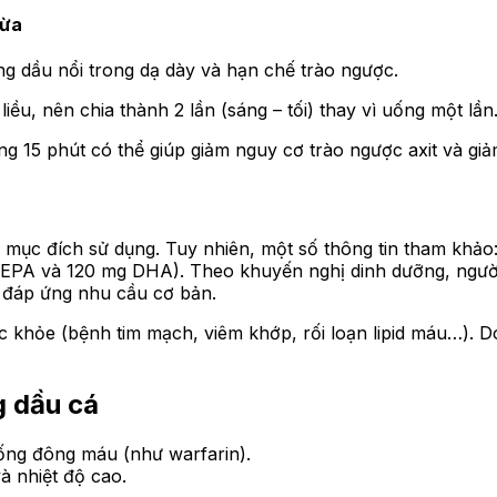
gừa
ng dầu nổi trong dạ dày và hạn chế trào ngược.
ều, nên chia thành 2 lần (sáng – tối) thay vì uống một lần
ng 15 phút có thể giúp giảm nguy cơ trào ngược axit và giả
 mục đích sử dụng. Tuy nhiên, một số thông tin tham khả
EPA và 120 mg DHA). Theo khuyến nghị dinh dưỡng, ngườ
ể đáp ứng nhu cầu cơ bản.
ức khỏe (bệnh tim mạch, viêm khớp, rối loạn lipid máu…). 
g dầu cá
ống đông máu (như warfarin).
à nhiệt độ cao.