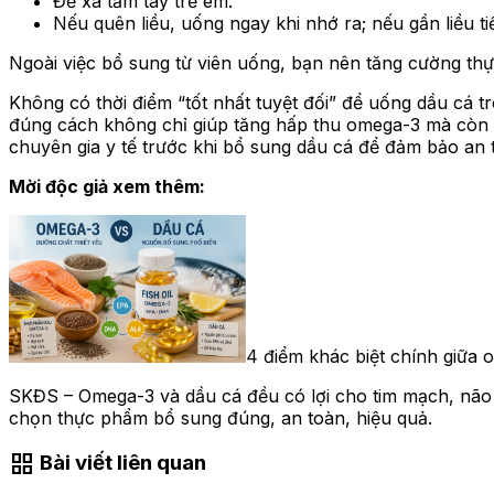
Để xa tầm tay trẻ em.
Nếu quên liều, uống ngay khi nhớ ra; nếu gần liều t
Ngoài việc bổ sung từ viên uống, bạn nên tăng cường th
Không có thời điểm “tốt nhất tuyệt đối” để uống dầu cá t
đúng cách không chỉ giúp tăng hấp thu omega-3 mà còn 
chuyên gia y tế trước khi bổ sung dầu cá để đảm bảo an 
Mời độc giả xem thêm:
4 điểm khác biệt chính giữa 
SKĐS – Omega-3 và dầu cá đều có lợi cho tim mạch, não
chọn thực phẩm bổ sung đúng, an toàn, hiệu quả.
grid_view
Bài viết liên quan