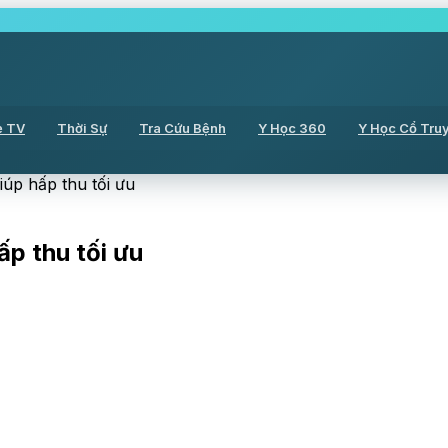
ẻ TV
Thời Sự
Tra Cứu Bệnh
Y Học 360
Y Học Cổ Tru
iúp hấp thu tối ưu
ấp thu tối ưu