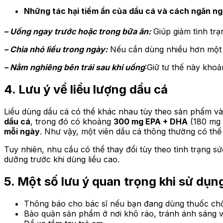
Những tác hại tiềm ẩn của dầu cá và cách ngăn n
– Uống ngay trước hoặc trong bữa ăn:
Giúp giảm tình trạ
– Chia nhỏ liều trong ngày:
Nếu cần dùng nhiều hơn một li
– Nằm nghiêng bên trái sau khi uống
:Giữ tư thế này khoả
4. Lưu ý về liều lượng dầu cá
Liều dùng dầu cá có thể khác nhau tùy theo sản phẩm và
dầu cá
, trong đó có khoảng
300 mg EPA + DHA
(180 mg 
mỗi ngày
. Như vậy, một viên dầu cá thông thường có th
Tuy nhiên, nhu cầu có thể thay đổi tùy theo tình trạng s
dưỡng trước khi dùng liều cao.
5. Một số lưu ý quan trọng khi sử dụn
Thông báo cho bác sĩ nếu bạn đang dùng thuốc ch
Bảo quản sản phẩm ở nơi khô ráo, tránh ánh sáng v