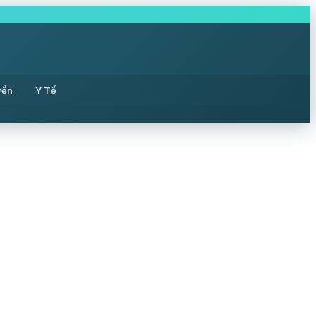
yền
Y Tế