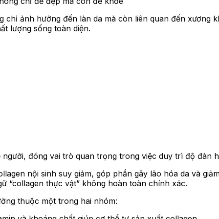
không chỉ để đẹp mà còn để khỏe
 chỉ ảnh hưởng đến làn da mà còn liên quan đến xương kh
ất lượng sống toàn diện.
hể người, đóng vai trò quan trọng trong việc duy trì độ đàn
ollagen nội sinh suy giảm, góp phần gây lão hóa da và giảm
ngữ “collagen thực vật” không hoàn toàn chính xác.
ường thuộc một trong hai nhóm:
amin và khoáng chất giúp cơ thể tự sản xuất collagen.