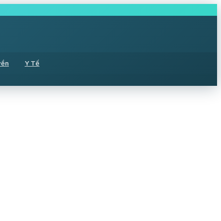
yền
Y Tế