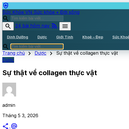
health_and_safety
Sức Khỏe VN
Sức khỏe • Đời sống
search
rss_feed
search
menu
24 bài hôm nay
Dinh Dưỡng
Dược
Giới Tính
Khoẻ – Đẹp
Sức Kho
search
chevron_right
chevron_right
Trang chủ
Dược
Sự thật về collagen thực vật
Dược
Sự thật về collagen thực vật
admin
Tháng 5 3, 2026
share
alternate_email