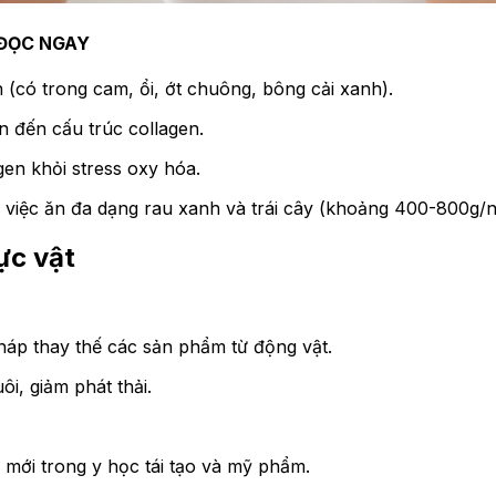
ĐỌC NGAY
n (có trong cam, ổi, ớt chuông, bông cải xanh).
 đến cấu trúc collagen.
gen khỏi stress oxy hóa.
iệc ăn đa dạng rau xanh và trái cây (khoảng 400-800g/ngà
ực vật
háp thay thế các sản phẩm từ động vật.
i, giảm phát thải.
 mới trong y học tái tạo và mỹ phẩm.