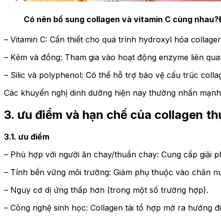
Có nên bổ sung collagen và vitamin C cùng nhau?
– Vitamin C: Cần thiết cho quá trình hydroxyl hóa collage
– Kẽm và đồng: Tham gia vào hoạt động enzyme liên quan
– Silic và polyphenol: Có thể hỗ trợ bảo vệ cấu trúc colla
Các khuyến nghị dinh dưỡng hiện nay thường nhấn mạnh v
3. ưu điểm và hạn chế của collagen th
3.1. ưu điểm
– Phù hợp với người ăn chay/thuần chay: Cung cấp giải p
– Tính bền vững môi trường: Giảm phụ thuộc vào chăn nuô
– Nguy cơ dị ứng thấp hơn (trong một số trường hợp).
– Công nghệ sinh học: Collagen tái tổ hợp mở ra hướng đi