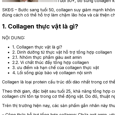
Tuổi 50+, bổ sung collagen 
SKĐS – Bước sang tuổi 50, collagen suy giảm mạnh không
đúng cách có thể hỗ trợ làm chậm lão hóa và cải thiện ch
1. Collagen thực vật là gì?
NỘI DUNG:
1. Collagen thực vật là gì?
2. Dinh dưỡng từ thực vật hỗ trợ tổng hợp collagen
2.1. Nhóm thực phẩm giàu axit amin
2.2. Vi chất thúc đẩy tổng hợp collagen
3. ưu điểm và hạn chế của collagen thực vật
4. Lối sống giúp bảo vệ collagen nội sinh
Collagen là loại protein cấu trúc dồi dào nhất trong cơ t
Theo thời gian, đặc biệt sau tuổi 25, khả năng tổng hợp c
collagen chỉ tồn tại trong cơ thể động vật. Do đó, thuật 
Trên thị trường hiện nay, các sản phẩm gắn nhãn này th
– Công thức hỗ trợ tổng hợp collagen: Chứa axit amin, vit