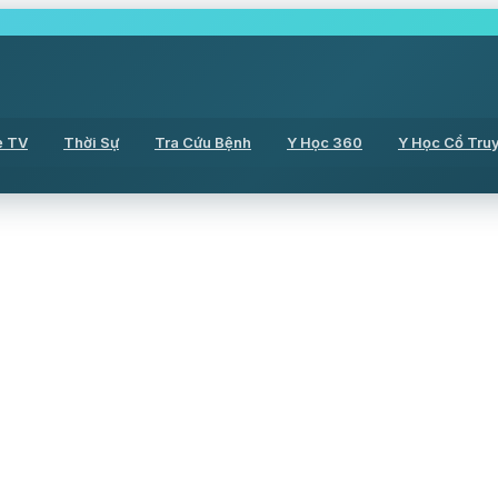
ẻ TV
Thời Sự
Tra Cứu Bệnh
Y Học 360
Y Học Cổ Tru