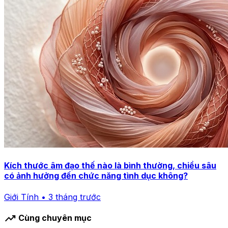
Kích thước âm đạo thế nào là bình thường, chiều sâu
có ảnh hưởng đến chức năng tình dục không?
Giới Tính • 3 tháng trước
trending_up
Cùng chuyên mục