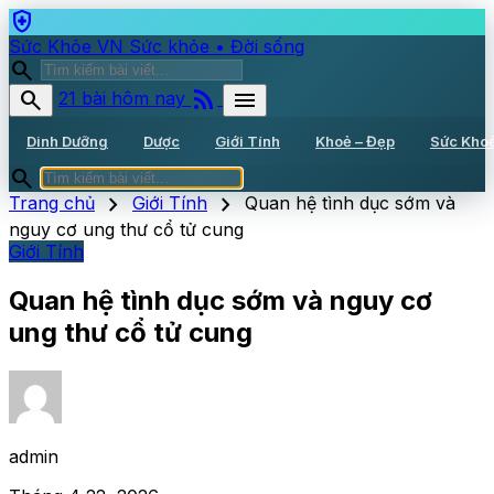
health_and_safety
Sức Khỏe VN
Sức khỏe • Đời sống
search
rss_feed
search
menu
21 bài hôm nay
Dinh Dưỡng
Dược
Giới Tính
Khoẻ – Đẹp
Sức Kho
search
chevron_right
chevron_right
Trang chủ
Giới Tính
Quan hệ tình dục sớm và
nguy cơ ung thư cổ tử cung
Giới Tính
Quan hệ tình dục sớm và nguy cơ
ung thư cổ tử cung
admin