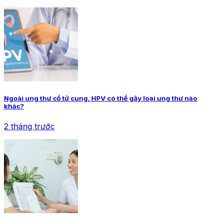
Ngoài ung thư cổ tử cung, HPV có thể gây loại ung thư nào
khác?
2 tháng trước