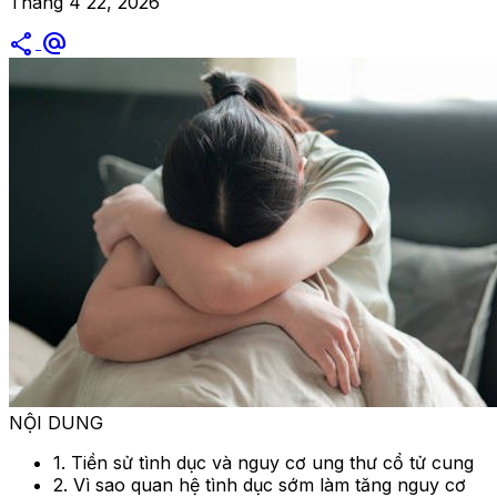
Tháng 4 22, 2026
share
alternate_email
NỘI DUNG
1. Tiền sử tình dục và nguy cơ ung thư cổ tử cung
2. Vì sao quan hệ tình dục sớm làm tăng nguy cơ