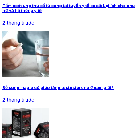
Tầm soát ung thư cổ tử cung tại tuyến y tế cơ sở: Lợi ích cho phụ
nữ và hệ thống y tế
2 tháng trước
Bổ sung magie có giúp tăng testosterone ở nam giới?
2 tháng trước