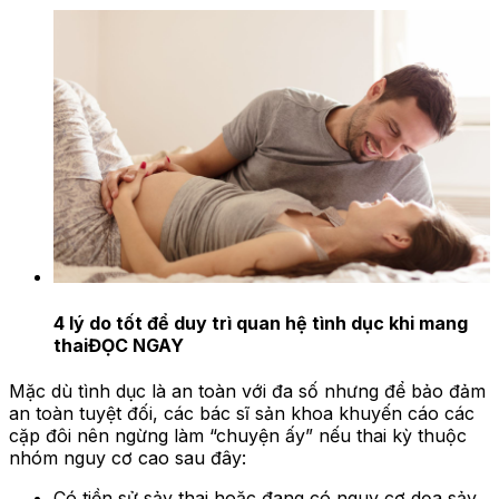
4 lý do tốt để duy trì quan hệ tình dục khi mang
thai
ĐỌC NGAY
Mặc dù tình dục là an toàn với đa số nhưng để bảo đảm
an toàn tuyệt đối, các bác sĩ sản khoa khuyến cáo các
cặp đôi nên ngừng làm “chuyện ấy” nếu thai kỳ thuộc
nhóm nguy cơ cao sau đây:
Có tiền sử sảy thai hoặc đang có nguy cơ dọa sảy