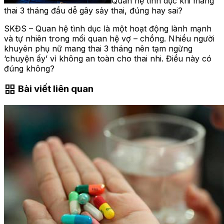
Quan hệ tình dục khi mang
thai 3 tháng đầu dễ gây sảy thai, đúng hay sai?
SKĐS – Quan hệ tình dục là một hoạt động lành mạnh
và tự nhiên trong mối quan hệ vợ – chồng. Nhiều người
khuyên phụ nữ mang thai 3 tháng nên tạm ngừng
‘chuyện ấy’ vì không an toàn cho thai nhi. Điều này có
đúng không?
grid_view
Bài viết liên quan