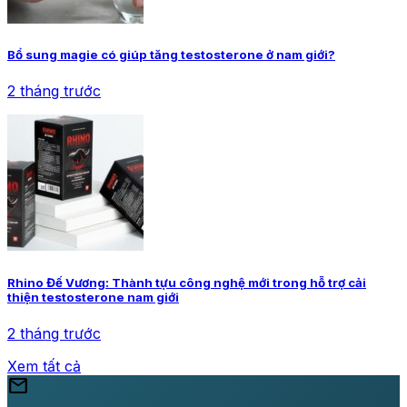
Bổ sung magie có giúp tăng testosterone ở nam giới?
2 tháng trước
Rhino Đế Vương: Thành tựu công nghệ mới trong hỗ trợ cải
thiện testosterone nam giới
2 tháng trước
Xem tất cả
mail