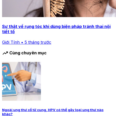
Sự thật về rụng tóc khi dùng biện pháp tránh thai nội
tiết tố
Giới Tính • 5 tháng trước
trending_up
Cùng chuyên mục
Ngoài ung thư cổ tử cung, HPV có thể gây loại ung thư nào
khác?