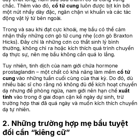
chắc. Thêm vào đó,
cổ tử cung
luôn được bịt kín bởi
một nút nhầy dày đặc, ngăn chặn vi khuẩn và các tác
động vật lý từ bên ngoài.
Trong và sau khi đạt cực khoái, mẹ bầu có thể cảm
nhận thấy những cơn gò tử cung nhẹ (cơn gò Braxton
Hicks). Đây chỉ là những cơn co thắt sinh lý bình
thường, không chỉ ra hoặc kích thích quá trình chuyển
dạ thực sự, nên mẹ bầu không cần quá lo lắng.
Tuy nhiên, tinh dịch của nam giới chứa hormone
prostaglandin – một chất có khả năng làm mềm
cổ tử
cung
vào những tuần cuối cùng của thai kỳ. Do đó, dù
nhiều bác sĩ cho rằng nó không đủ để kích hoạt chuyển
dạ nhưng để phòng ngừa, nam giới nên hạn chế
xuất
tinh
vào trong ở giai đoạn cận kề ngày dự sinh, trừ
trường hợp thai đã quá ngày và muốn kích thích chuyển
dạ tự nhiên.
2. Những trường hợp mẹ bầu tuyệt
đối cần “kiêng cữ”