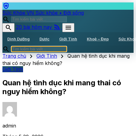
health_and_safety
Sức Khỏe VN
Sức khỏe • Đời sống
search
rss_feed
search
menu
20 bài hôm nay
Dinh Dưỡng
Dược
Giới Tính
Khoẻ – Đẹp
Sức Kho
search
chevron_right
chevron_right
Trang chủ
Giới Tính
Quan hệ tình dục khi mang
thai có nguy hiểm không?
Giới Tính
Quan hệ tình dục khi mang thai có
nguy hiểm không?
admin