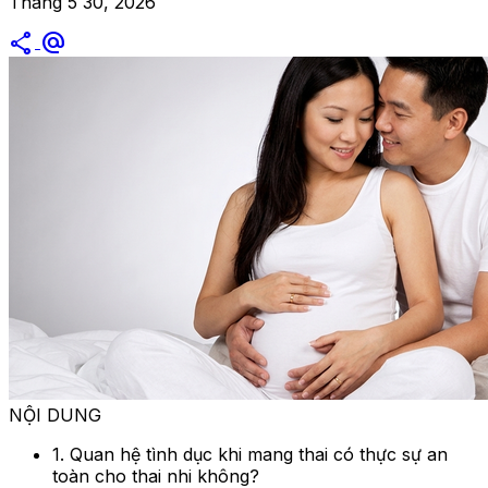
Tháng 5 30, 2026
share
alternate_email
NỘI DUNG
1. Quan hệ tình dục khi mang thai có thực sự an
toàn cho thai nhi không?