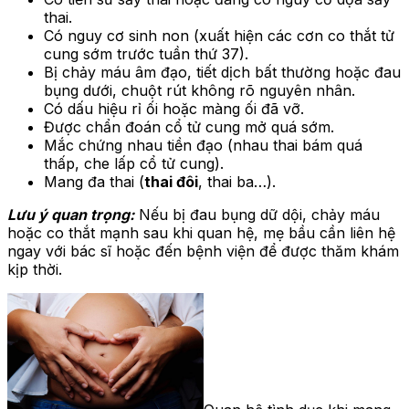
thai.
Có nguy cơ sinh non (xuất hiện các cơn co thắt tử
cung sớm trước tuần thứ 37).
Bị chảy máu âm đạo, tiết dịch bất thường hoặc đau
bụng dưới, chuột rút không rõ nguyên nhân.
Có dấu hiệu rỉ ối hoặc màng ối đã vỡ.
Được chẩn đoán cổ tử cung mở quá sớm.
Mắc chứng nhau tiền đạo (nhau thai bám quá
thấp, che lấp cổ tử cung).
Mang đa thai (
thai đôi
, thai ba…).
Lưu ý quan trọng:
Nếu bị đau bụng dữ dội, chảy máu
hoặc co thắt mạnh sau khi quan hệ, mẹ bầu cần liên hệ
ngay với bác sĩ hoặc đến bệnh viện để được thăm khám
kịp thời.