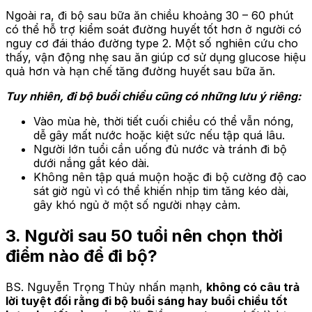
Ngoài ra, đi bộ sau bữa ăn chiều khoảng 30 – 60 phút
có thể hỗ trợ kiểm soát đường huyết tốt hơn ở người có
nguy cơ đái tháo đường type 2. Một số nghiên cứu cho
thấy, vận động nhẹ sau ăn giúp cơ sử dụng glucose hiệu
quả hơn và hạn chế tăng đường huyết sau bữa ăn.
Tuy nhiên, đi bộ buổi chiều cũng có những lưu ý riêng:
Vào mùa hè, thời tiết cuối chiều có thể vẫn nóng,
dễ gây mất nước hoặc kiệt sức nếu tập quá lâu.
Người lớn tuổi cần uống đủ nước và tránh đi bộ
dưới nắng gắt kéo dài.
Không nên tập quá muộn hoặc đi bộ cường độ cao
sát giờ ngủ vì có thể khiến nhịp tim tăng kéo dài,
gây khó ngủ ở một số người nhạy cảm.
3. Người sau 50 tuổi nên chọn thời
điểm nào để đi bộ?
BS. Nguyễn Trọng Thủy nhấn mạnh,
không có câu trả
lời tuyệt đối rằng đi bộ buổi sáng hay buổi chiều tốt