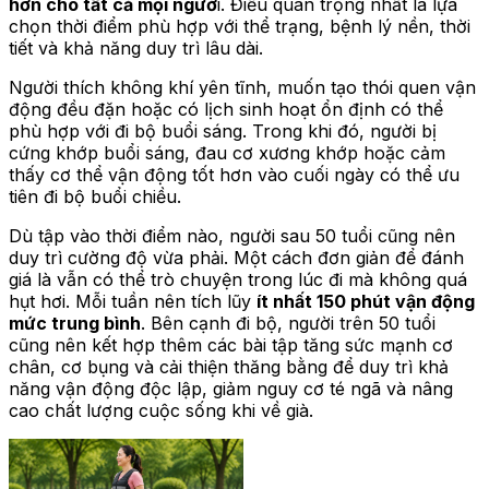
hơn cho tất cả mọi ngườ
i. Điều quan trọng nhất là lựa
chọn thời điểm phù hợp với thể trạng, bệnh lý nền, thời
tiết và khả năng duy trì lâu dài.
Người thích không khí yên tĩnh, muốn tạo thói quen vận
động đều đặn hoặc có lịch sinh hoạt ổn định có thể
phù hợp với đi bộ buổi sáng. Trong khi đó, người bị
cứng khớp buổi sáng, đau cơ xương khớp hoặc cảm
thấy cơ thể vận động tốt hơn vào cuối ngày có thể ưu
tiên đi bộ buổi chiều.
Dù tập vào thời điểm nào, người sau 50 tuổi cũng nên
duy trì cường độ vừa phải. Một cách đơn giản để đánh
giá là vẫn có thể trò chuyện trong lúc đi mà không quá
hụt hơi. Mỗi tuần nên tích lũy
ít nhất 150 phút vận động
mức trung bình
. Bên cạnh đi bộ, người trên 50 tuổi
cũng nên kết hợp thêm các bài tập tăng sức mạnh cơ
chân, cơ bụng và cải thiện thăng bằng để duy trì khả
năng vận động độc lập, giảm nguy cơ té ngã và nâng
cao chất lượng cuộc sống khi về già.