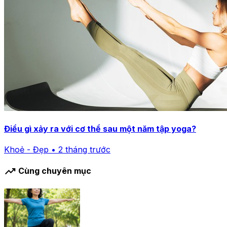
Điều gì xảy ra với cơ thể sau một năm tập yoga?
Khoẻ - Đẹp • 2 tháng trước
trending_up
Cùng chuyên mục