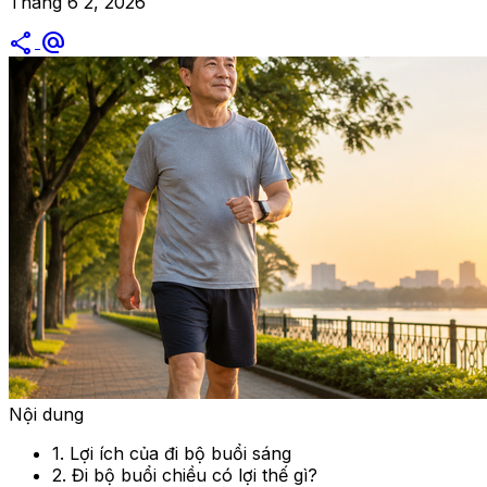
Tháng 6 2, 2026
share
alternate_email
Nội dung
1. Lợi ích của đi bộ buổi sáng
2. Đi bộ buổi chiều có lợi thế gì?