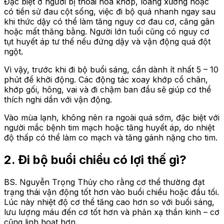
Đặc biệt ở người bị thoái hóa khớp, loãng xương hoặc
có tiền sử đau cột sống, việc đi bộ quá nhanh ngay sau
khi thức dậy có thể làm tăng nguy cơ đau cơ, căng gân
hoặc mất thăng bằng. Người lớn tuổi cũng có nguy cơ
tụt huyết áp tư thế nếu đứng dậy và vận động quá đột
ngột.
Vì vậy, trước khi đi bộ buổi sáng, cần dành ít nhất 5 – 10
phút để khởi động. Các động tác xoay khớp cổ chân,
khớp gối, hông, vai và đi chậm ban đầu sẽ giúp cơ thể
thích nghi dần với vận động.
Vào mùa lạnh, không nên ra ngoài quá sớm, đặc biệt với
người mắc bệnh tim mạch hoặc tăng huyết áp, do nhiệt
độ thấp có thể làm co mạch và tăng gánh nặng cho tim.
2. Đi bộ buổi chiều có lợi thế gì?
BS. Nguyễn Trọng Thủy cho rằng cơ thể thường đạt
trạng thái vận động tốt hơn vào buổi chiều hoặc đầu tối.
Lúc này nhiệt độ cơ thể tăng cao hơn so với buổi sáng,
lưu lượng máu đến cơ tốt hơn và phản xạ thần kinh – cơ
cũng linh hoạt hơn.