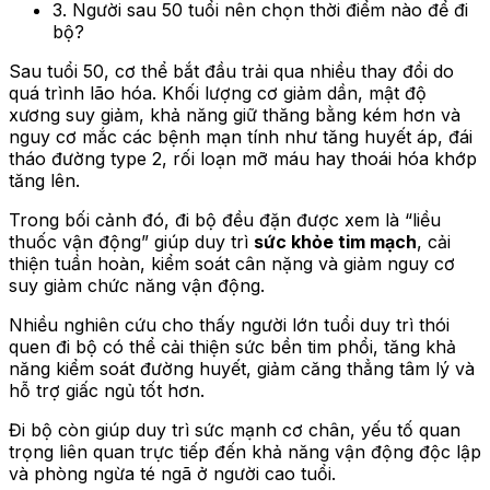
3. Người sau 50 tuổi nên chọn thời điểm nào để đi
bộ?
Sau tuổi 50, cơ thể bắt đầu trải qua nhiều thay đổi do
quá trình lão hóa. Khối lượng cơ giảm dần, mật độ
xương suy giảm, khả năng giữ thăng bằng kém hơn và
nguy cơ mắc các bệnh mạn tính như tăng huyết áp, đái
tháo đường type 2, rối loạn mỡ máu hay thoái hóa khớp
tăng lên.
Trong bối cảnh đó, đi bộ đều đặn được xem là “liều
thuốc vận động” giúp duy trì
sức khỏe tim mạch
, cải
thiện tuần hoàn, kiểm soát cân nặng và giảm nguy cơ
suy giảm chức năng vận động.
Nhiều nghiên cứu cho thấy người lớn tuổi duy trì thói
quen đi bộ có thể cải thiện sức bền tim phổi, tăng khả
năng kiểm soát đường huyết, giảm căng thẳng tâm lý và
hỗ trợ giấc ngủ tốt hơn.
Đi bộ còn giúp duy trì sức mạnh cơ chân, yếu tố quan
trọng liên quan trực tiếp đến khả năng vận động độc lập
và phòng ngừa té ngã ở người cao tuổi.