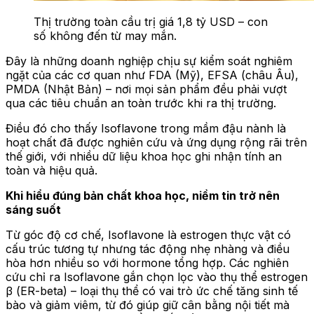
Thị trường toàn cầu trị giá 1,8 tỷ USD – con
số không đến từ may mắn.
Đây là những doanh nghiệp chịu sự kiểm soát nghiêm
ngặt của các cơ quan như FDA (Mỹ), EFSA (châu Âu),
PMDA (Nhật Bản) – nơi mọi sản phẩm đều phải vượt
qua các tiêu chuẩn an toàn trước khi ra thị trường.
Điều đó cho thấy Isoflavone trong mầm đậu nành là
hoạt chất đã được nghiên cứu và ứng dụng rộng rãi trên
thế giới, với nhiều dữ liệu khoa học ghi nhận tính an
toàn và hiệu quả.
Khi hiểu đúng bản chất khoa học, niềm tin trở nên
sáng suốt
Từ góc độ cơ chế, Isoflavone là estrogen thực vật có
cấu trúc tương tự nhưng tác động nhẹ nhàng và điều
hòa hơn nhiều so với hormone tổng hợp. Các nghiên
cứu chỉ ra Isoflavone gắn chọn lọc vào thụ thể estrogen
β (ER-beta) – loại thụ thể có vai trò ức chế tăng sinh tế
bào và giảm viêm, từ đó giúp giữ cân bằng nội tiết mà