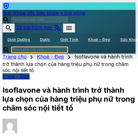
health_and_safety
Sức Khỏe VN
Sức khỏe • Đời sống
search
rss_feed
search
menu
22 bài hôm nay
Dinh Dưỡng
Dược
Giới Tính
Khoẻ – Đẹp
Sức Kho
search
chevron_right
chevron_right
Trang chủ
Khoẻ - Đẹp
Isoflavone và hành trình
trở thành lựa chọn của hàng triệu phụ nữ trong chăm
sóc nội tiết tố
Khoẻ - Đẹp
Isoflavone và hành trình trở thành
lựa chọn của hàng triệu phụ nữ trong
chăm sóc nội tiết tố