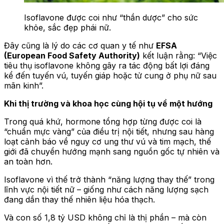
Isoflavone được coi như “thần dược” cho sức
khỏe, sắc đẹp phái nữ.
Đây cũng là lý do các cơ quan y tế như
EFSA
(European Food Safety Authority)
kết luận rằng: “Việc
tiêu thụ isoflavone không gây ra tác động bất lợi đáng
kể đến tuyến vú, tuyến giáp hoặc tử cung ở phụ nữ sau
mãn kinh”.
Khi thị trường và khoa học cùng hội tụ về một hướng
Trong quá khứ, hormone tổng hợp từng được coi là
“chuẩn mực vàng” của điều trị nội tiết, nhưng sau hàng
loạt cảnh báo về nguy cơ ung thư vú và tim mạch, thế
giới đã chuyển hướng mạnh sang nguồn gốc tự nhiên và
an toàn hơn.
Isoflavone vì thế trở thành “năng lượng thay thế” trong
lĩnh vực nội tiết nữ – giống như cách năng lượng sạch
đang dần thay thế nhiên liệu hóa thạch.
Và con số 1,8 tỷ USD không chỉ là thị phần – mà còn