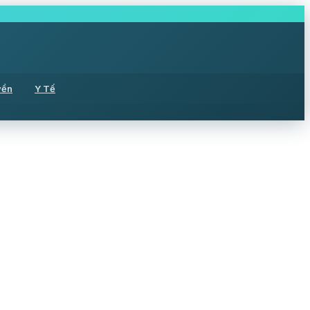
yền
Y Tế