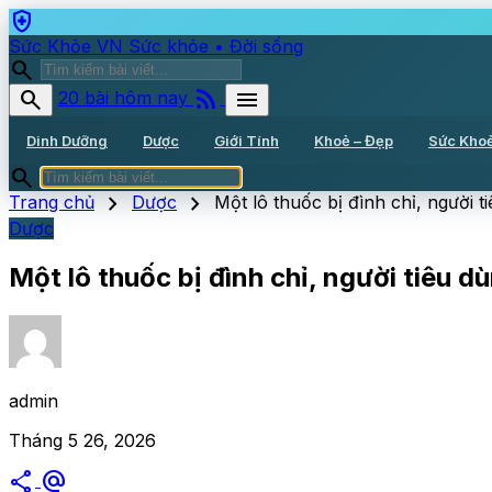
health_and_safety
Sức Khỏe VN
Sức khỏe • Đời sống
search
rss_feed
search
menu
20 bài hôm nay
Dinh Dưỡng
Dược
Giới Tính
Khoẻ – Đẹp
Sức Kho
search
chevron_right
chevron_right
Trang chủ
Dược
Một lô thuốc bị đình chỉ, người 
Dược
Một lô thuốc bị đình chỉ, người tiêu 
admin
Tháng 5 26, 2026
share
alternate_email