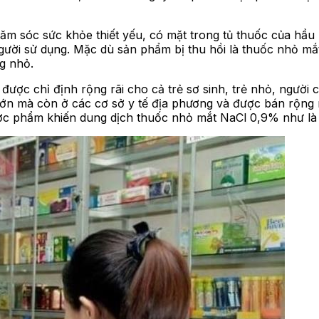
m sóc sức khỏe thiết yếu, có mặt trong tủ thuốc của hầu 
người sử dụng. Mặc dù sản phẩm bị thu hồi là thuốc nhỏ mắ
g nhỏ.
ợc chỉ định rộng rãi cho cả trẻ sơ sinh, trẻ nhỏ, người 
lớn mà còn ở các cơ sở y tế địa phương và được bán rộng r
ợc phẩm khiến dung dịch thuốc nhỏ mắt NaCl 0,9% như là 