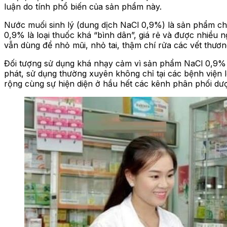
luận do tính phổ biến của sản phẩm này.
Nước muối sinh lý (dung dịch NaCl 0,9%) là sản phẩm chă
0,9% là loại thuốc khá “bình dân”, giá rẻ và được nhiều 
vẫn dùng để nhỏ mũi, nhỏ tai, thậm chí rửa các vết thươn
Đối tượng sử dụng khá nhạy cảm vì sản phẩm NaCl 0,9% đư
phát, sử dụng thường xuyên không chỉ tại các bệnh viện 
rộng cùng sự hiện diện ở hầu hết các kênh phân phối dư