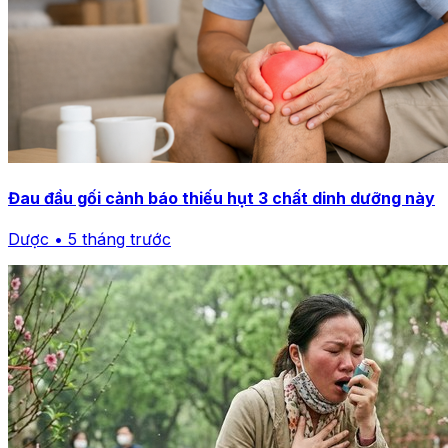
Đau đầu gối cảnh báo thiếu hụt 3 chất dinh dưỡng này
Dược • 5 tháng trước