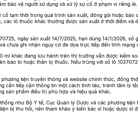
ằm bảo vệ người sử dụng và xử lý sự cố ở phạm vi riêng lẻ.
ự cố tạm thời trong quá trình sản xuất, đóng gói hoặc bảo 
, các lô thuốc khác thường được sản xuất ở thời điểm và d
0370725, ngày sản xuất 14/7/2025, hạn dùng 14/1/2028, số
và chưa ghi nhận nguy cơ đe dọa trực tiếp đến tính mạng 
 10 ml khác đang lưu hành trên thị trường vẫn được kiểm s
trên bao bì hoặc thân lọ thuốc. Nếu trùng với số lô 1037
phương tiện truyền thông và website chính thức, đồng thời 
ng cần tiếp cận thông tin một cách tỉnh táo, tránh tâm lý
g sản phẩm điều trị phù hợp và hiệu quả khác.
 thống như Bộ Y tế, Cục Quản lý Dược và các phương tiện 
ện bị thu hồi, nên tham khảo ý kiến bác sĩ hoặc dược sĩ 