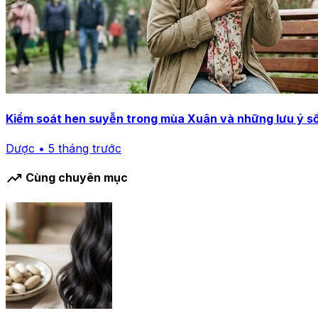
Kiểm soát hen suyễn trong mùa Xuân và những lưu ý s
Dược • 5 tháng trước
trending_up
Cùng chuyên mục