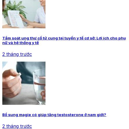
Tầm soát ung thư cổ tử cung tại tuyến y tế cơ sở: Lợi ích cho phụ
nữ và hệ thống y tế
2 tháng trước
Bổ sung magie có giúp tăng testosterone ở nam giới?
2 tháng trước