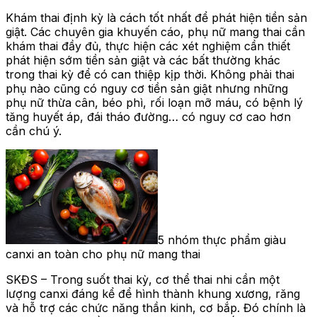
Khám thai định kỳ là cách tốt nhất để phát hiện tiền sản
giật. Các chuyên gia khuyến cáo, phụ nữ mang thai cần
khám thai đầy đủ, thực hiện các xét nghiệm cần thiết
phát hiện sớm tiền sản giật và các bất thường khác
trong thai kỳ để có can thiệp kịp thời. Không phải thai
phụ nào cũng có nguy cơ tiền sản giật nhưng những
phụ nữ thừa cân, béo phì, rối loạn mỡ máu, có bệnh lý
tăng huyết áp, đái tháo đường… có nguy cơ cao hơn
cần chú ý.
5 nhóm thực phẩm giàu
canxi an toàn cho phụ nữ mang thai
SKĐS – Trong suốt thai kỳ, cơ thể thai nhi cần một
lượng canxi đáng kể để hình thành khung xương, răng
và hỗ trợ các chức năng thần kinh, cơ bắp. Đó chính là