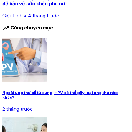
để bảo vệ sức khỏe phụ nữ
Giới Tính • 4 tháng trước
trending_up
Cùng chuyên mục
Ngoài ung thư cổ tử cung, HPV có thể gây loại ung thư nào
khác?
2 tháng trước