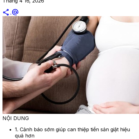
Tháng 4 16, 2026
share
alternate_email
NỘI DUNG
1. Cảnh báo sớm giúp can thiệp tiền sản giật hiệu
quả hơn