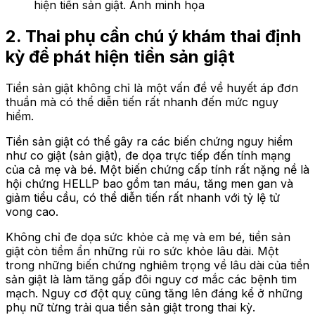
hiện tiền sản giật. Ảnh minh họa
2. Thai phụ cần chú ý khám thai định
kỳ để phát hiện tiền sản giật
Tiền sản giật không chỉ là một vấn đề về huyết áp đơn
thuần mà có thể diễn tiến rất nhanh đến mức nguy
hiểm.
Tiền sản giật có thể gây ra các biến chứng nguy hiểm
như co giật (sản giật), đe dọa trực tiếp đến tính mạng
của cả mẹ và bé. Một biến chứng cấp tính rất nặng nề là
hội chứng HELLP bao gồm tan máu, tăng men gan và
giảm tiểu cầu, có thể diễn tiến rất nhanh với tỷ lệ tử
vong cao.
Không chỉ đe dọa sức khỏe cả mẹ và em bé, tiền sản
giật còn tiềm ẩn những rủi ro sức khỏe lâu dài. Một
trong những biến chứng nghiêm trọng về lâu dài của tiền
sản giật là làm tăng gấp đôi nguy cơ mắc các bệnh tim
mạch. Nguy cơ đột quỵ cũng tăng lên đáng kể ở những
phụ nữ từng trải qua tiền sản giật trong thai kỳ.