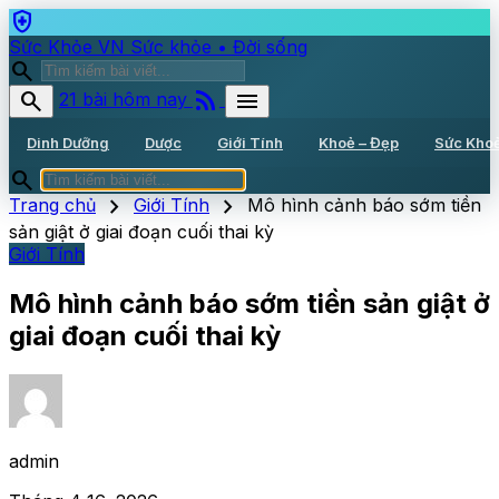
health_and_safety
Sức Khỏe VN
Sức khỏe • Đời sống
search
rss_feed
search
menu
21 bài hôm nay
Dinh Dưỡng
Dược
Giới Tính
Khoẻ – Đẹp
Sức Kho
search
chevron_right
chevron_right
Trang chủ
Giới Tính
Mô hình cảnh báo sớm tiền
sản giật ở giai đoạn cuối thai kỳ
Giới Tính
Mô hình cảnh báo sớm tiền sản giật ở
giai đoạn cuối thai kỳ
admin