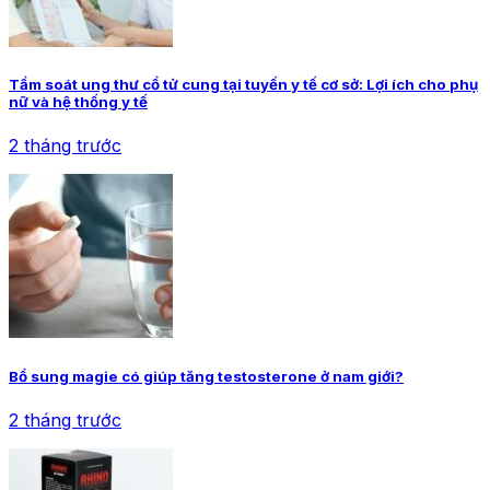
Tầm soát ung thư cổ tử cung tại tuyến y tế cơ sở: Lợi ích cho phụ
nữ và hệ thống y tế
2 tháng trước
Bổ sung magie có giúp tăng testosterone ở nam giới?
2 tháng trước