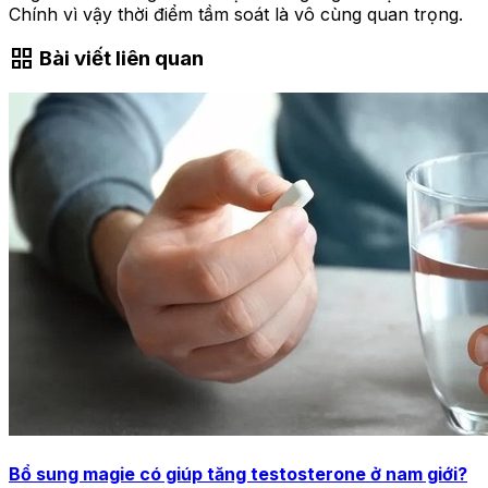
Chính vì vậy thời điểm tầm soát là vô cùng quan trọng.
grid_view
Bài viết liên quan
Bổ sung magie có giúp tăng testosterone ở nam giới?