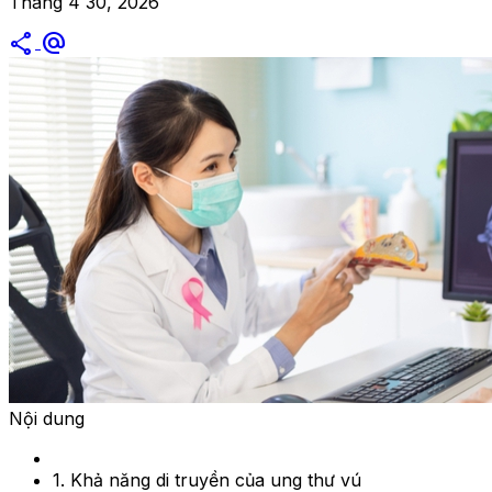
Tháng 4 30, 2026
share
alternate_email
Nội dung
1. Khả năng di truyền của ung thư vú