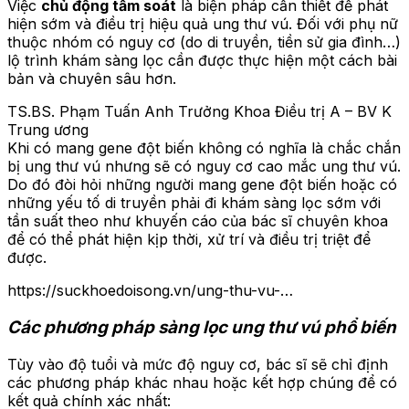
Việc
chủ động tầm soát
là biện pháp cần thiết để phát
hiện sớm và điều trị hiệu quả ung thư vú. Đối với phụ nữ
thuộc nhóm có nguy cơ (do di truyền, tiền sử gia đình…)
lộ trình khám sàng lọc cần được thực hiện một cách bài
bản và chuyên sâu hơn.
TS.BS. Phạm Tuấn Anh Trưởng Khoa Điều trị A – BV K
Trung ương
Khi có mang gene đột biến không có nghĩa là chắc chắn
bị ung thư vú nhưng sẽ có nguy cơ cao mắc ung thư vú.
Do đó đòi hỏi những người mang gene đột biến hoặc có
những yếu tố di truyền phải đi khám sàng lọc sớm với
tần suất theo như khuyến cáo của bác sĩ chuyên khoa
để có thể phát hiện kịp thời, xử trí và điều trị triệt để
được.
https://suckhoedoisong.vn/ung-thu-vu-…
Các phương pháp sàng lọc ung thư vú phổ biến
Tùy vào độ tuổi và mức độ nguy cơ, bác sĩ sẽ chỉ định
các phương pháp khác nhau hoặc kết hợp chúng để có
kết quả chính xác nhất: