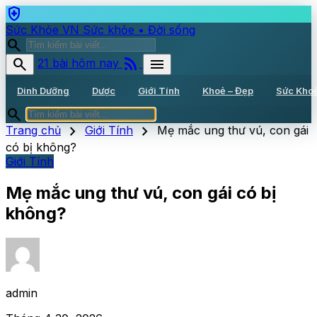
health_and_safety
Sức Khỏe VN
Sức khỏe • Đời sống
search
rss_feed
search
menu
21 bài hôm nay
Dinh Dưỡng
Dược
Giới Tính
Khoẻ – Đẹp
Sức Kho
search
chevron_right
chevron_right
Trang chủ
Giới Tính
Mẹ mắc ung thư vú, con gái
có bị không?
Giới Tính
Mẹ mắc ung thư vú, con gái có bị
không?
admin