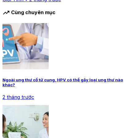
trending_up
Cùng chuyên mục
Ngoài ung thư cổ tử cung, HPV có thể gây loại ung thư nào
khác?
2 tháng trước