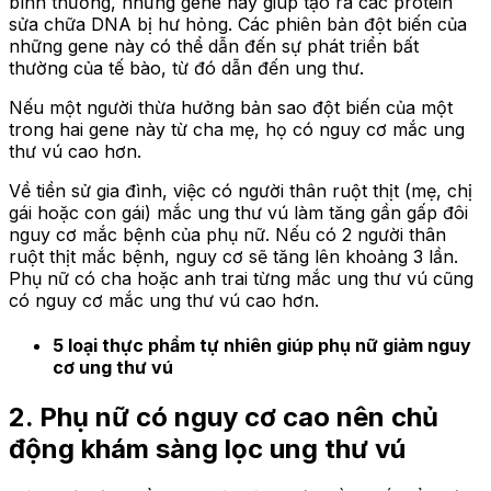
bình thường, những gene này giúp tạo ra các protein
sửa chữa DNA bị hư hỏng. Các phiên bản đột biến của
những gene này có thể dẫn đến sự phát triển bất
thường của tế bào, từ đó dẫn đến ung thư.
Nếu một người thừa hưởng bản sao đột biến của một
trong hai gene này từ cha mẹ, họ có nguy cơ mắc ung
thư vú cao hơn.
Về tiền sử gia đình, việc có người thân ruột thịt (mẹ, chị
gái hoặc con gái) mắc ung thư vú làm tăng gần gấp đôi
nguy cơ mắc bệnh của phụ nữ. Nếu có 2 người thân
ruột thịt mắc bệnh, nguy cơ sẽ tăng lên khoảng 3 lần.
Phụ nữ có cha hoặc anh trai từng mắc ung thư vú cũng
có nguy cơ mắc ung thư vú cao hơn.
5 loại thực phẩm tự nhiên giúp phụ nữ giảm nguy
cơ ung thư vú
2. Phụ nữ có nguy cơ cao nên chủ
động khám sàng lọc ung thư vú