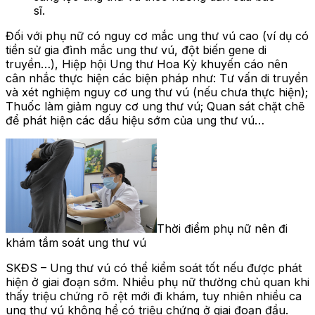
sĩ.
Đối với phụ nữ có nguy cơ mắc ung thư vú cao (ví dụ có
tiền sử gia đình mắc ung thư vú, đột biến gene di
truyền…), Hiệp hội Ung thư Hoa Kỳ khuyến cáo nên
cân nhắc thực hiện các biện pháp như: Tư vấn di truyền
và xét nghiệm nguy cơ ung thư vú (nếu chưa thực hiện);
Thuốc làm giảm nguy cơ ung thư vú; Quan sát chặt chẽ
để phát hiện các dấu hiệu sớm của ung thư vú…
Thời điểm phụ nữ nên đi
khám tầm soát ung thư vú
SKĐS – Ung thư vú có thể kiểm soát tốt nếu được phát
hiện ở giai đoạn sớm. Nhiều phụ nữ thường chủ quan khi
thấy triệu chứng rõ rệt mới đi khám, tuy nhiên nhiều ca
ung thư vú không hề có triệu chứng ở giai đoạn đầu.