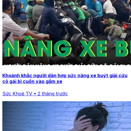
Khoảnh khắc người dân hợp sức nâng xe buýt giải cứu
cô gái bị cuốn vào gầm xe
Sức Khoẻ TV • 2 tháng trước