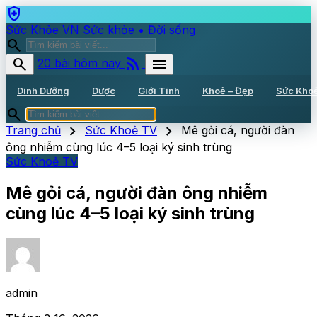
health_and_safety
Sức Khỏe VN
Sức khỏe • Đời sống
search
rss_feed
search
menu
20 bài hôm nay
Dinh Dưỡng
Dược
Giới Tính
Khoẻ – Đẹp
Sức Kho
search
chevron_right
chevron_right
Trang chủ
Sức Khoẻ TV
Mê gỏi cá, người đàn
ông nhiễm cùng lúc 4–5 loại ký sinh trùng
Sức Khoẻ TV
Mê gỏi cá, người đàn ông nhiễm
cùng lúc 4–5 loại ký sinh trùng
admin