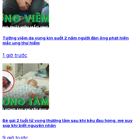
Tưởng viêm da vùng kín suốt 2 năm người đàn ông phát hiện
mắc ung thư hiếm
1 giờ trước
Bé gái 2 tuổi tử vong thương tâm sau khi kêu đau họng, mẹ suy
sụp khi biết nguyên nhân
9 giờ trước