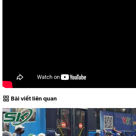
grid_view
Bài viết liên quan