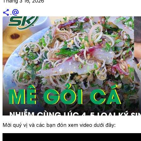
Tháng 3 16, 2026
share
alternate_email
Mời quý vị và các bạn đón xem video dưới đây: