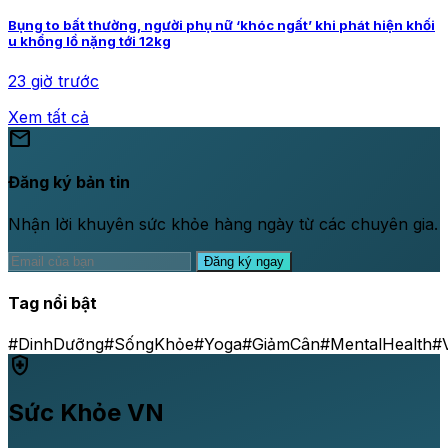
Bụng to bất thường, người phụ nữ ‘khóc ngất’ khi phát hiện khối
u khổng lồ nặng tới 12kg
23 giờ trước
Xem tất cả
mail
Đăng ký bản tin
Nhận lời khuyên sức khỏe hàng ngày từ các chuyên gia.
Đăng ký ngay
Tag nổi bật
#DinhDưỡng
#SốngKhỏe
#Yoga
#GiảmCân
#MentalHealth
#
health_and_safety
Sức Khỏe VN