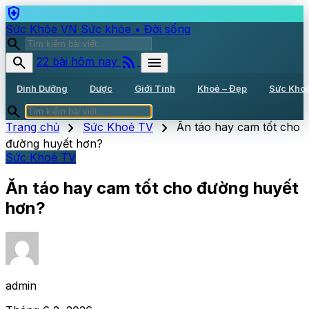
health_and_safety
Sức Khỏe VN
Sức khỏe • Đời sống
search
rss_feed
search
menu
22 bài hôm nay
Dinh Dưỡng
Dược
Giới Tính
Khoẻ – Đẹp
Sức Kho
search
chevron_right
chevron_right
Trang chủ
Sức Khoẻ TV
Ăn táo hay cam tốt cho
đường huyết hơn?
Sức Khoẻ TV
Ăn táo hay cam tốt cho đường huyết
hơn?
admin