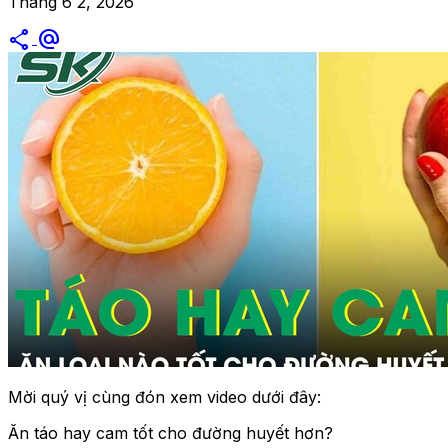
Tháng 6 2, 2026
share
alternate_email
Mời quý vị cùng đón xem video dưới đây:
Ăn táo hay cam tốt cho đường huyết hơn?