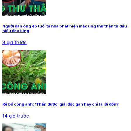
Người đàn ông 45 tuổi tá hỏa phát hiện mắc ung thư thận từ dấu
hiệu đau lưng
8 giờ trước
Rễ bồ công anh: ‘Thần dược’ giải độc gan hay chỉ là lời đồn?
14 giờ trước