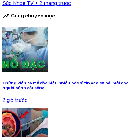
Sức Khoẻ TV • 2 tháng trước
trending_up
Cùng chuyên mục
Chứng kiến ca mổ đặc biệt, nhiều bác sĩ tin vào cơ hội mới cho
người bệnh cột sống
2 giờ trước