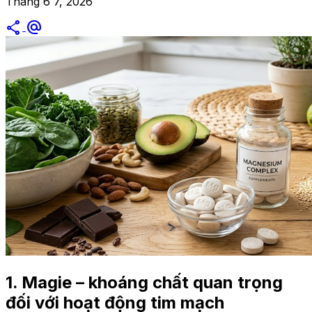
Tháng 6 7, 2026
share
alternate_email
1. Magie – khoáng chất quan trọng
đối với hoạt động tim mạch