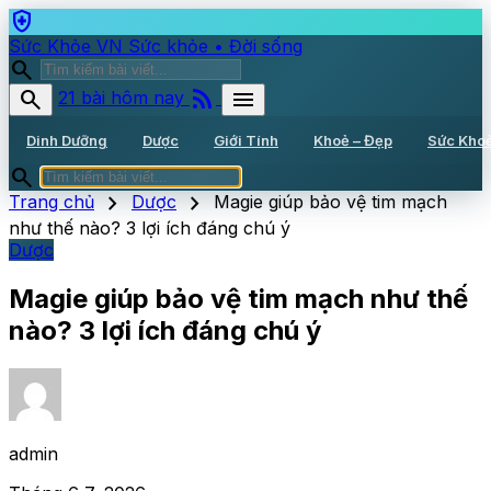
health_and_safety
Sức Khỏe VN
Sức khỏe • Đời sống
search
rss_feed
search
menu
21 bài hôm nay
Dinh Dưỡng
Dược
Giới Tính
Khoẻ – Đẹp
Sức Kho
search
chevron_right
chevron_right
Trang chủ
Dược
Magie giúp bảo vệ tim mạch
như thế nào? 3 lợi ích đáng chú ý
Dược
Magie giúp bảo vệ tim mạch như thế
nào? 3 lợi ích đáng chú ý
admin