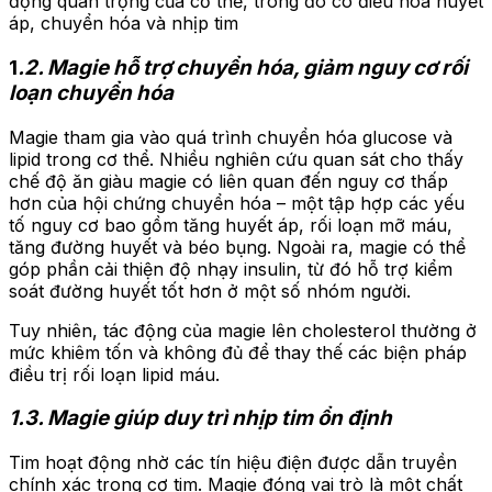
động quan trọng của cơ thể, trong đó có điều hòa huyết
áp, chuyển hóa và nhịp tim
1
.2. Magie hỗ trợ chuyển hóa, giảm nguy cơ rối
loạn chuyển hóa
Magie tham gia vào quá trình chuyển hóa glucose và
lipid trong cơ thể. Nhiều nghiên cứu quan sát cho thấy
chế độ ăn giàu magie có liên quan đến nguy cơ thấp
hơn của hội chứng chuyển hóa – một tập hợp các yếu
tố nguy cơ bao gồm tăng huyết áp, rối loạn mỡ máu,
tăng đường huyết và béo bụng. Ngoài ra, magie có thể
góp phần cải thiện độ nhạy insulin, từ đó hỗ trợ kiểm
soát đường huyết tốt hơn ở một số nhóm người.
Tuy nhiên, tác động của magie lên cholesterol thường ở
mức khiêm tốn và không đủ để thay thế các biện pháp
điều trị rối loạn lipid máu.
1.3. Magie giúp duy trì nhịp tim ổn định
Tim hoạt động nhờ các tín hiệu điện được dẫn truyền
chính xác trong cơ tim. Magie đóng vai trò là một chất