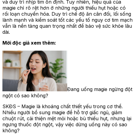
và duy trì nhịp tim ổn định. Tuy nhiên, hiệu quả của
magie chỉ rõ rệt hơn ở những người thiếu hụt hoặc có
rối loạn chuyển hóa. Duy trì chế độ ăn cân đối, lối sống
lành mạnh và kiểm soát tốt các yếu tố nguy cơ tim mạch
vẫn là nền tảng quan trọng nhất để bảo vệ sức khỏe lâu
dài.
Mời độc giả xem thêm:
Đang uống magie ngừng đột
ngột có sao không?
SKĐS – Magie là khoáng chất thiết yếu trong cơ thể.
Nhiều người bổ sung magie để hỗ trợ giấc ngủ, giảm
chuột rút, cải thiện mệt mỏi hoặc bù thiếu hụt, nhưng lại
ngưng thuốc đột ngột, vậy việc dừng uống này có sao
không?