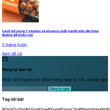
Cách bổ sung 7 vitamin và khoáng chất người mắc đái tháo
đường dễ thiếu hụt
2 tháng trước
Xem tất cả
mail
Đăng ký bản tin
Nhận lời khuyên sức khỏe hàng ngày từ các chuyên gia.
Đăng ký ngay
Tag nổi bật
#DinhDưỡng
#SốngKhỏe
#Yoga
#GiảmCân
#MentalHealth
#