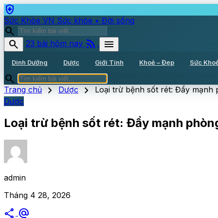
health_and_safety
Sức Khỏe VN
Sức khỏe • Đời sống
search
rss_feed
search
menu
23 bài hôm nay
Dinh Dưỡng
Dược
Giới Tính
Khoẻ – Đẹp
Sức Kho
search
chevron_right
chevron_right
Trang chủ
Dược
Loại trừ bệnh sốt rét: Đẩy mạnh
Dược
Loại trừ bệnh sốt rét: Đẩy mạnh phò
admin
Tháng 4 28, 2026
share
alternate_email