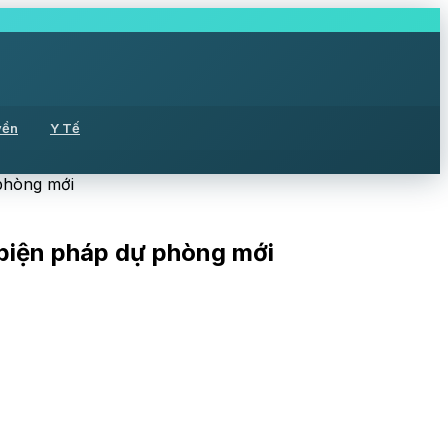
yền
Y Tế
 phòng mới
 biện pháp dự phòng mới