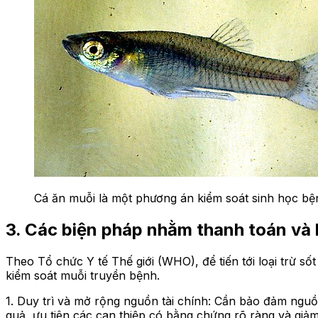
Cá ăn muỗi là một phương án kiểm soát sinh học bện
3. Các biện pháp nhằm thanh toán và lo
Theo Tổ chức Y tế Thế giới (WHO), để tiến tới loại trừ số
kiểm soát muỗi truyền bệnh.
1. Duy trì và mở rộng nguồn tài chính: Cần bảo đảm nguồn
quả, ưu tiên các can thiệp có bằng chứng rõ ràng và giảm 