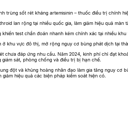
h trùng sốt rét kháng artemisinin – thuốc điều trị chính hiệ
roid lan rộng tại nhiều quốc gia, làm giảm hiệu quả màn t
g khiến test chẩn đoán nhanh kém chính xác tại nhiều khu 
n ở khu vực đô thị, mở rộng nguy cơ bùng phát dịch tại th
t chưa đáp ứng nhu cầu. Năm 2024, kinh phí chỉ đạt khoản
giám sát, phòng chống và điều trị bị hạn chế.
xung đột và khủng hoảng nhân đạo làm gia tăng nguy cơ bùn
m giảm hiệu quả các biện pháp kiểm soát hiện có.