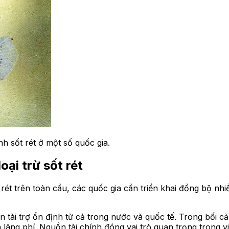
h sốt rét ở một số quốc gia.
ại trừ sốt rét
t rét trên toàn cầu, các quốc gia cần triển khai đồng bộ nh
 tài trợ ổn định từ cả trong nước và quốc tế. Trong bối c
lãng phí. Nguồn tài chính đóng vai trò quan trọng trong vi