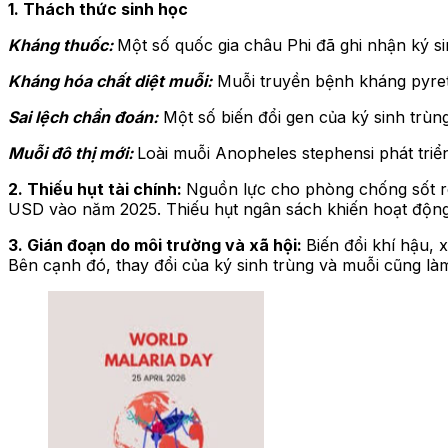
1. Thách thức sinh học
Kháng thuốc:
Một số quốc gia châu Phi đã ghi nhận ký sin
Kháng hóa chất diệt muỗi:
Muỗi truyền bệnh kháng pyreth
Sai lệch chẩn đoán:
Một số biến đổi gen của ký sinh trùn
Muỗi đô thị mới:
Loài muỗi Anopheles stephensi phát triể
2. Thiếu hụt tài chính:
Nguồn lực cho phòng chống sốt ré
USD vào năm 2025. Thiếu hụt ngân sách khiến hoạt động 
3. Gián đoạn do môi trường và xã hội:
Biến đổi khí hậu, 
Bên cạnh đó, thay đổi của ký sinh trùng và muỗi cũng là