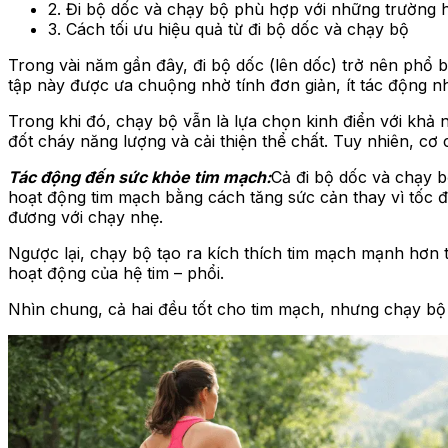
2. Đi bộ dốc và chạy bộ phù hợp với những trường
3. Cách tối ưu hiệu quả từ đi bộ dốc và chạy bộ
Trong vài năm gần đây, đi bộ dốc (lên dốc) trở nên phổ b
tập này được ưa chuộng nhờ tính đơn giản, ít tác động nh
Trong khi đó, chạy bộ vẫn là lựa chọn kinh điển với khả 
đốt cháy năng lượng và cải thiện thể chất. Tuy nhiên, cơ 
Tác động đến sức khỏe tim mạch:
Cả đi bộ dốc và chạy b
hoạt động tim mạch bằng cách tăng sức cản thay vì tốc đ
đương với chạy nhẹ.
Ngược lại, chạy bộ tạo ra kích thích tim mạch mạnh hơn t
hoạt động của hệ tim – phổi.
Nhìn chung, cả hai đều tốt cho tim mạch, nhưng chạy bộ c