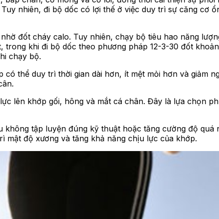
uy nhiên, đi bộ dốc có lợi thế ở việc duy trì sự căng cơ 
 nhờ đốt cháy calo. Tuy nhiên, chạy bộ tiêu hao năng lư
, trong khi đi bộ dốc theo phương pháp 12-3-30 đốt khoảng
hi chạy bộ.
ập có thể duy trì thời gian dài hơn, ít mệt mỏi hơn và giảm 
cân.
 lực lên khớp gối, hông và mắt cá chân. Đây là lựa chọn p
u không tập luyện đúng kỹ thuật hoặc tăng cường độ quá 
rì mật độ xương và tăng khả năng chịu lực của khớp.