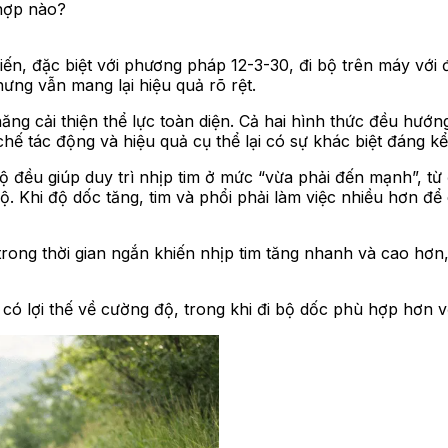
 hợp nào?
iến, đặc biệt với phương pháp 12-3-30, đi bộ trên máy với
ưng vẫn mang lại hiệu quả rõ rệt.
năng cải thiện thể lực toàn diện. Cả hai hình thức đều hư
chế tác động và hiệu quả cụ thể lại có sự khác biệt đáng kể
ộ đều giúp duy trì nhịp tim ở mức “vừa phải đến mạnh”, từ 
ộ. Khi độ dốc tăng, tim và phổi phải làm việc nhiều hơn đ
rong thời gian ngắn khiến nhịp tim tăng nhanh và cao hơn, 
ó lợi thế về cường độ, trong khi đi bộ dốc phù hợp hơn vớ