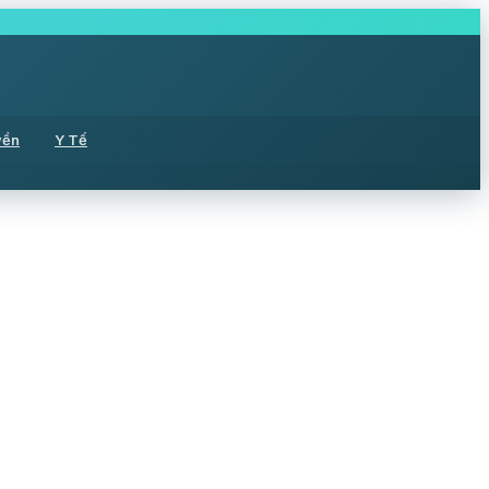
yền
Y Tế