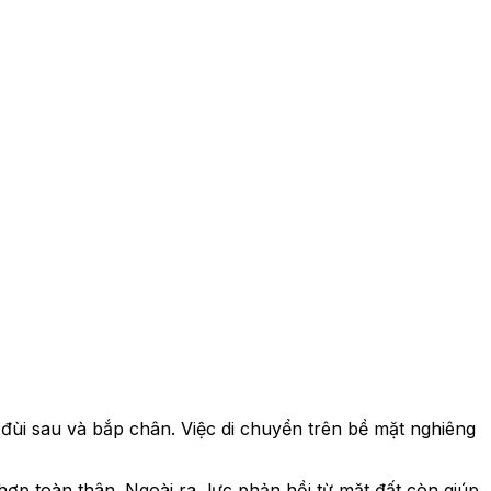
đùi sau và bắp chân. Việc di chuyển trên bề mặt nghiêng
ợp toàn thân. Ngoài ra, lực phản hồi từ mặt đất còn giúp