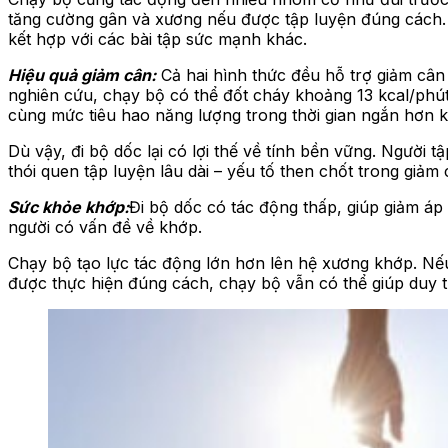
tăng cường gân và xương nếu được tập luyện đúng cách. T
kết hợp với các bài tập sức mạnh khác.
Hiệu quả giảm cân:
Cả hai hình thức đều hỗ trợ giảm cân
nghiên cứu, chạy bộ có thể đốt cháy khoảng 13 kcal/phút
cùng mức tiêu hao năng lượng trong thời gian ngắn hơn k
Dù vậy, đi bộ dốc lại có lợi thế về tính bền vững. Người t
thói quen tập luyện lâu dài – yếu tố then chốt trong giảm 
Sức khỏe khớp:
Đi bộ dốc có tác động thấp, giúp giảm áp
người có vấn đề về khớp.
Chạy bộ tạo lực tác động lớn hơn lên hệ xương khớp. Nế
được thực hiện đúng cách, chạy bộ vẫn có thể giúp duy t