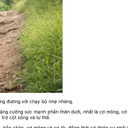
ơng đương với chạy bộ nhẹ nhàng.
 tăng cường sức mạnh phần thân dưới, nhất là cơ mông, cơ 
trợ cột sống và tư thế.
ắp chân, cơ mông và cơ lõi, đồng thời cải thiện sự phối h