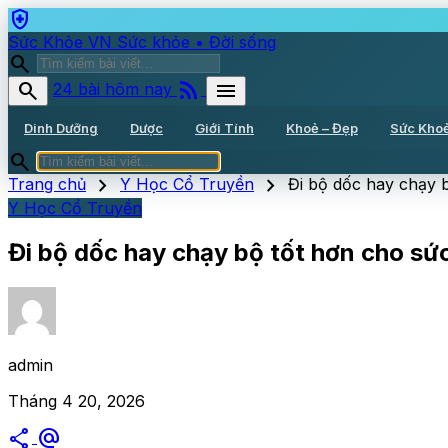
health_and_safety
Sức Khỏe VN
Sức khỏe • Đời sống
search
rss_feed
search
menu
24 bài hôm nay
Dinh Dưỡng
Dược
Giới Tính
Khoẻ – Đẹp
Sức Kho
search
chevron_right
chevron_right
Trang chủ
Y Học Cổ Truyền
Đi bộ dốc hay chạy b
Y Học Cổ Truyền
Đi bộ dốc hay chạy bộ tốt hơn cho sức
admin
Tháng 4 20, 2026
share
alternate_email