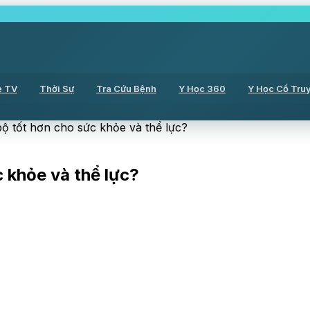
ẻ TV
Thời Sự
Tra Cứu Bệnh
Y Học 360
Y Học Cổ Tru
ộ tốt hơn cho sức khỏe và thể lực?
 khỏe và thể lực?