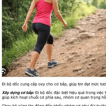
Đi bộ dốc cung cấp oxy cho cơ bắp, giúp tim đạt mức tư
Xây dựng cơ bắp:
Đi bộ dốc đặc biệt hiệu quả trong việc
giúp kích hoạt chuỗi cơ phía sau, nhóm cơ quan trọng hỗ 
Chạy bộ cũng tác động đến nhiều nhóm cơ như đùi trước, b