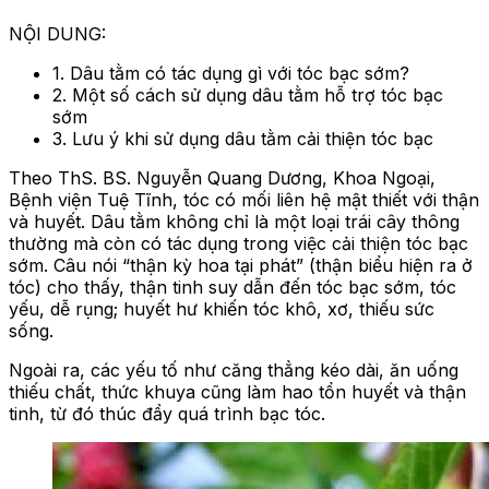
NỘI DUNG:
1. Dâu tằm có tác dụng gì với tóc bạc sớm?
2. Một số cách sử dụng dâu tằm hỗ trợ tóc bạc
sớm
3. Lưu ý khi sử dụng dâu tằm cải thiện tóc bạc
Theo ThS. BS. Nguyễn Quang Dương, Khoa Ngoại,
Bệnh viện Tuệ Tĩnh, tóc có mối liên hệ mật thiết với thận
và huyết. Dâu tằm không chỉ là một loại trái cây thông
thường mà còn có tác dụng trong việc cải thiện tóc bạc
sớm. Câu nói “thận kỳ hoa tại phát” (thận biểu hiện ra ở
tóc) cho thấy, thận tinh suy dẫn đến tóc bạc sớm, tóc
yếu, dễ rụng; huyết hư khiến tóc khô, xơ, thiếu sức
sống.
Ngoài ra, các yếu tố như căng thẳng kéo dài, ăn uống
thiếu chất, thức khuya cũng làm hao tổn huyết và thận
tinh, từ đó thúc đẩy quá trình bạc tóc.