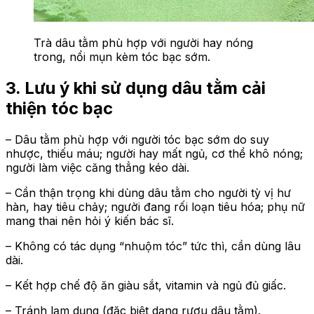
Trà dâu tằm phù hợp với người hay nóng
trong, nổi mụn kèm tóc bạc sớm.
3. Lưu ý khi sử dụng dâu tằm cải
thiện tóc bạc
– Dâu tằm phù hợp với người tóc bạc sớm do suy
nhược, thiếu máu; người hay mất ngủ, cơ thể khô nóng;
người làm việc căng thẳng kéo dài.
– Cần thận trọng khi dùng dâu tằm cho người tỳ vị hư
hàn, hay tiêu chảy; người đang rối loạn tiêu hóa; phụ nữ
mang thai nên hỏi ý kiến bác sĩ.
– Không có tác dụng “nhuộm tóc” tức thì, cần dùng lâu
dài.
– Kết hợp chế độ ăn giàu sắt, vitamin và ngủ đủ giấc.
– Tránh lạm dụng (đặc biệt dạng rượu dâu tằm).