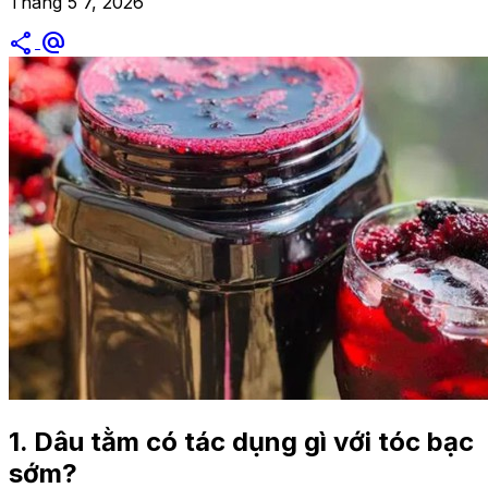
Tháng 5 7, 2026
share
alternate_email
1. Dâu tằm có tác dụng gì với tóc bạc
sớm?