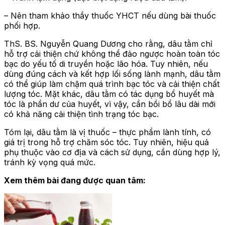
– Nên tham khảo thầy thuốc YHCT nếu dùng bài thuốc
phối hợp.
ThS. BS. Nguyễn Quang Dương cho rằng, dâu tằm chỉ
hỗ trợ cải thiện chứ không thể đảo ngược hoàn toàn tóc
bạc do yếu tố di truyền hoặc lão hóa. Tuy nhiên, nếu
dùng đúng cách và kết hợp lối sống lành mạnh, dâu tằm
có thể giúp làm chậm quá trình bạc tóc và cải thiện chất
lượng tóc. Mặt khác, dâu tằm có tác dụng bổ huyết mà
tóc là phần dư của huyết, vì vậy, cần bồi bổ lâu dài mới
có khả năng cải thiện tình trạng tóc bạc.
Tóm lại, dâu tằm là vị thuốc – thực phẩm lành tính, có
giá trị trong hỗ trợ chăm sóc tóc. Tuy nhiên, hiệu quả
phụ thuộc vào cơ địa và cách sử dụng, cần dùng hợp lý,
tránh kỳ vọng quá mức.
Xem thêm bài đang được quan tâm: