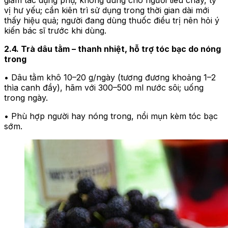
giảm tác dụng phụ; không dùng cho người tiêu chảy, tỳ
vị hư yếu; cần kiên trì sử dụng trong thời gian dài mới
thấy hiệu quả; người đang dùng thuốc điều trị nên hỏi ý
kiến bác sĩ trước khi dùng.
2.4. Trà dâu tằm – thanh nhiệt, hỗ trợ tóc bạc do nóng
trong
• Dâu tằm khô 10–20 g/ngày (tương đương khoảng 1–2
thìa canh đầy), hãm với 300–500 ml nước sôi; uống
trong ngày.
• Phù hợp người hay nóng trong, nổi mụn kèm tóc bạc
sớm.