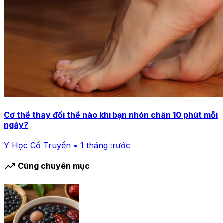
Cơ thể thay đổi thế nào khi bạn nhón chân 10 phút mỗi
ngày?
Y Học Cổ Truyền • 1 tháng trước
trending_up
Cùng chuyên mục