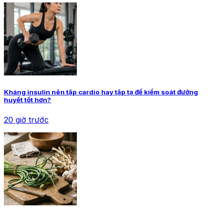
Kháng insulin nên tập cardio hay tập tạ để kiểm soát đường
huyết tốt hơn?
20 giờ trước