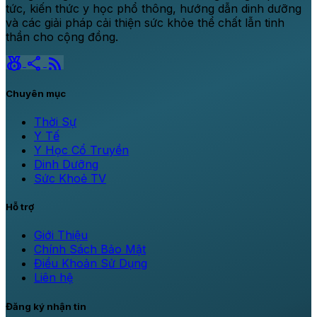
tức, kiến thức y học phổ thông, hướng dẫn dinh dưỡng
và các giải pháp cải thiện sức khỏe thể chất lẫn tinh
thần cho cộng đồng.
social_leaderboard
share
rss_feed
Chuyên mục
Thời Sự
Y Tế
Y Học Cổ Truyền
Dinh Dưỡng
Sức Khoẻ TV
Hỗ trợ
Giới Thiệu
Chính Sách Bảo Mật
Điều Khoản Sử Dụng
Liên hệ
Đăng ký nhận tin