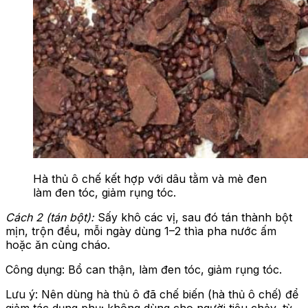
Hà thủ ô chế kết hợp với dâu tằm và mè đen
làm đen tóc, giảm rụng tóc.
Cách 2 (tán bột):
Sấy khô các vị, sau đó tán thành bột
mịn, trộn đều, mỗi ngày dùng 1–2 thìa pha nước ấm
hoặc ăn cùng cháo.
Công dụng: Bổ can thận, làm đen tóc, giảm rụng tóc.
Lưu ý: Nên dùng hà thủ ô đã chế biến (hà thủ ô chế) để